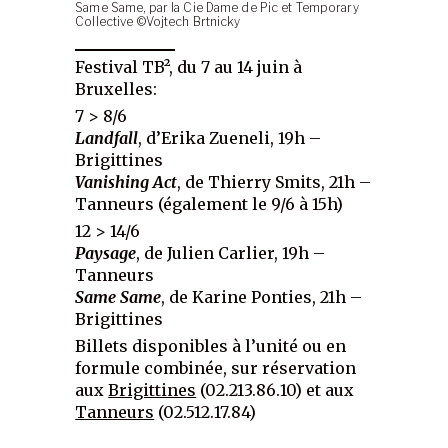
Same Same, par la Cie Dame de Pic et Temporary
Collective ©Vojtech Brtnicky
Festival TB², du 7 au 14 juin à
Bruxelles:
7 > 8/6
Landfall
, d’Erika Zueneli, 19h –
Brigittines
Vanishing Act
, de Thierry Smits, 21h –
Tanneurs (également le 9/6 à 15h)
12 > 14/6
Paysage
, de Julien Carlier, 19h –
Tanneurs
Same Same
, de Karine Ponties, 21h –
Brigittines
Billets disponibles à l’unité ou en
formule combinée, sur réservation
aux
Brigittines
(02.213.86.10) et aux
Tanneurs
(02.512.17.84)