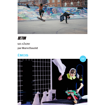
BETON
un show
par
Marie Baudet
ÉMOIS
7/7