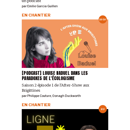
un podcast
par
Emilie Garcia Guillen
EN CHANTIER
10/10
[PODCAST] LOUISE BADUEL DANS LES
PARADOXES DE L'ÉCOLOGISME
Saison 2 épisode 1 de l'After-Show aux
Brigittines
par
Philippe Couture
,
Oonagh Duckworth
EN CHANTIER
2/2