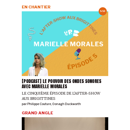
EN CHANTIER
5/10
[PODCAST] LE POUVOIR DES ONDES SONORES
AVEC MARIELLE MORALES
LE CINQUIÈME ÉPISODE DE L'AFTER-SHOW
AUX BRIGITTINES
par
Philippe Couture
,
Oonagh Duckworth
GRAND ANGLE