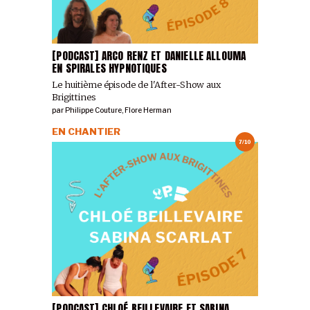
[PODCAST] ARCO RENZ ET DANIELLE ALLOUMA
EN SPIRALES HYPNOTIQUES
Le huitième épisode de l'After-Show aux
Brigittines
par
Philippe Couture
,
Flore Herman
EN CHANTIER
7/10
[PODCAST] CHLOÉ BEILLEVAIRE ET SABINA