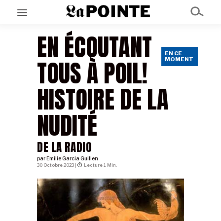
EN ÉCOUTANT
EN CE
EN CE MOMENT
TOUS À POIL!
MOMENT
GRAND ANGLE
AU LARGE
ÉMOIS
HISTOIRE DE LA
EN CHANTIER
SÉRIES
NUDITÉ
À PROPOS
DE LA RADIO
NOS PARTENAIRES
SOUTENEZ NOUS
par
Emilie Garcia Guillen
30 Octobre 2023 |
Lecture 1 Min.