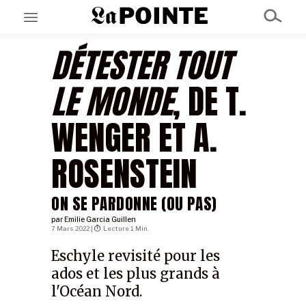
DÉTESTER TOUT
EN CE MOMENT
LE MONDE
, DE T.
GRAND ANGLE
AU LARGE
ÉMOIS
WENGER ET A.
EN CHANTIER
SÉRIES
ROSENSTEIN
À PROPOS
ON SE PARDONNE (OU PAS)
NOS PARTENAIRES
SOUTENEZ NOUS
par
Emilie Garcia Guillen
7 Mars 2022 |
Lecture 1 Min.
Eschyle revisité pour les
ados et les plus grands à
l'Océan Nord.