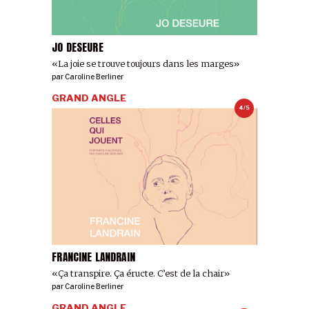
JO DESEURE
«La joie se trouve toujours dans les marges»
par
Caroline Berliner
GRAND ANGLE
4/5
FRANCINE LANDRAIN
«Ça transpire. Ça éructe. C’est de la chair»
par
Caroline Berliner
GRAND ANGLE