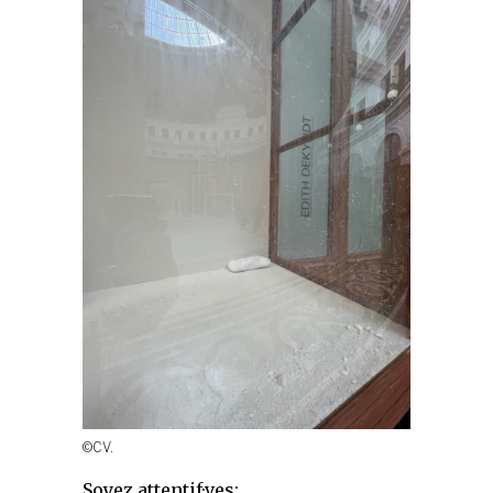
©CV.
Soyez attentif·ves: