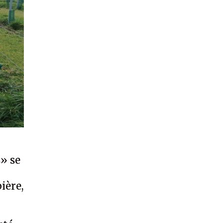
s» se
ière,