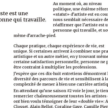
Au moment où, au niveau
politique, une énième réfor
iste est une
«statut» d’artiste est en cour
onne qui travaille.
nous semblait nécessaire d
réaffirmer que l’artiste est 
personne qui travaille, et s
même d’arrache-pied.
Chaque pratique, chaque expérience de vie, est
unique. Si certain·es arrivent à combiner une pr
artistique et un autre métier, en y trouvant mêm
certaine satisfaction personnelle, personne ne 
être contraint à multiplier les professions.
J’espère que ces dix-huit entretiens démontrent 
diversité des parcours de vie et sensibilisent à l
complexité de mener à bien une carrière artistiq
En attendant qu’une saison #2 voie le jour, je tien
remercier chaleureusement tous·tes les artistes 
ont bien voulu témoigner de leur «double vie»: 
Closset, Alain Bellot, Coraline Gaye, Camille Pier