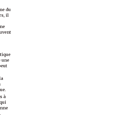
me du
s, il
e
une
ouvent
atique
e une
peut
la
a
ue.
s à
qui
Anne
,