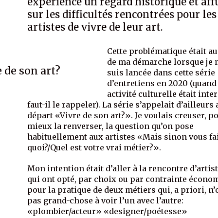
expérience un regard historique et aff
sur les difficultés rencontrées pour les
artistes de vivre de leur art.
Cette problématique était a
de ma démarche lorsque je
 de son art?
suis lancée dans cette série
d’entretiens en 2020 (quand
activité culturelle était inter
faut-il le rappeler). La série s’appelait d’ailleurs 
départ «Vivre de son art?». Je voulais creuser, p
mieux la renverser, la question qu’on pose
habituellement aux artistes «Mais sinon vous fa
quoi?/Quel est votre vrai métier?».
Mon intention était d’aller à la rencontre d’artis
qui ont opté, par choix ou par contrainte écono
pour la pratique de deux métiers qui, a priori, n’
pas grand-chose à voir l’un avec l’autre:
«plombier/acteur» «designer/poétesse»