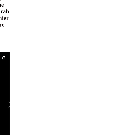
ne
arah
ier,
re
-