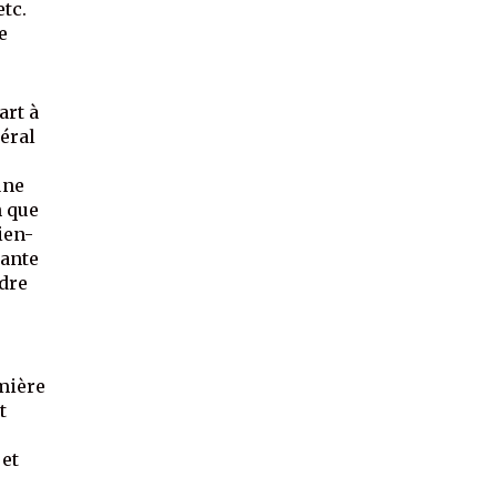
tc.
e
e
art à
néral
une
n que
ien-
rante
ndre
mière
t
 et