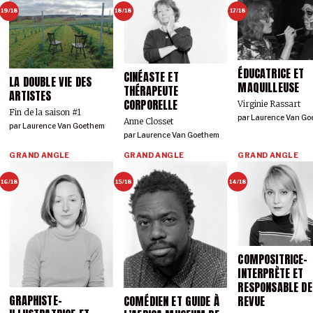
19/18
18/18
17/18
ÉDUCATRICE ET
CINÉASTE ET
LA DOUBLE VIE DES
MAQUILLEUSE
THÉRAPEUTE
ARTISTES
CORPORELLE
Virginie Rassart
Fin de la saison #1
par
Laurence Van Go
Anne Closset
par
Laurence Van Goethem
par
Laurence Van Goethem
GRAND ANGLE
GRAND ANGLE
GRAND ANGLE
16/18
15/18
14/18
Dikave Studio.
COMPOSITRICE-
INTERPRÈTE ET
RESPONSABLE DE
GRAPHISTE-
REVUE
COMÉDIEN ET GUIDE À