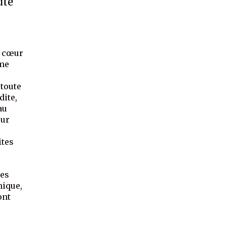
uté
u cœur
 me
 toute
dite,
au
our
ites
tes
mique,
ont