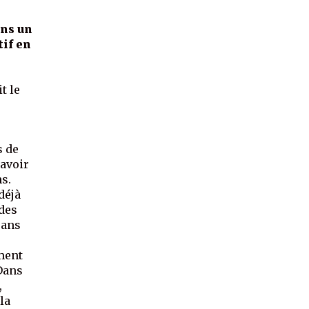
ins un
tif en
e
t le
s de
 avoir
s.
déjà
 des
 ans
ment
 Dans
,
la