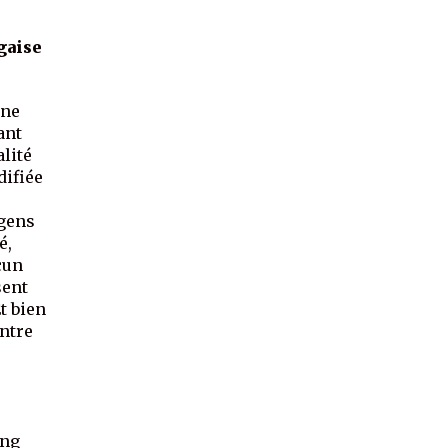
gaise
une
ant
lité
difiée
 gens
é,
cun
sent
t bien
entre
ong