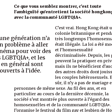
Ce que vous semblez montrer, c’est toute
l’ambiguïté qu’entretient la société hongkon
avec la communauté LGBTQIA+.
C’est vrai. Hong Kong était 
colonie britannique et pend
eune génération n’a
très longtemps l’homosexua
n problème à aller
était illégale. La loi a été mo
et l’homosexualité
inéma pour voir des
décriminalisée. Depuis, les
s LGBTQIA+, et les
peuvent la pratiquer en priv
 en général sont
mais ils ne bénéficient d’au
ouverts à l’idée.
des autres droits dont jouis
les couples hétérosexuels. E
sûr, il n’y a pas de mariage 
personnes de même sexe. Au fil des ans, et en
particulier au cours de la dernière décennie, la
société s’est montrée plus ouverte à l’égard des
homosexuel·les et de la communauté LGBTQIA+.
J’organise le festival du film gay et lesbien de H