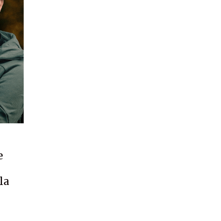
e
a
la