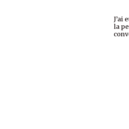
J’ai 
la p
conv