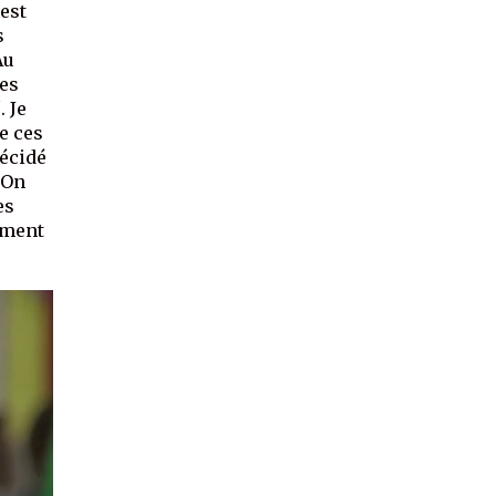
est
s
Au
ues
l
. Je
e ces
décidé
 On
es
ement