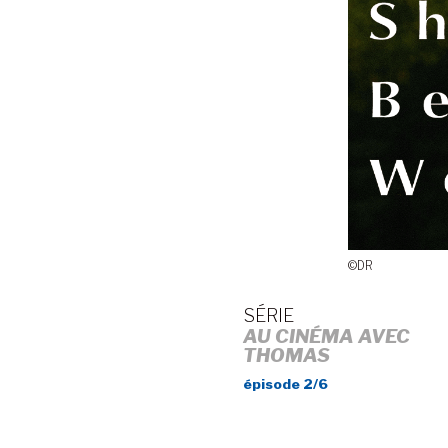
©DR
SÉRIE
AU CINÉMA AVEC
THOMAS
épisode 2/6