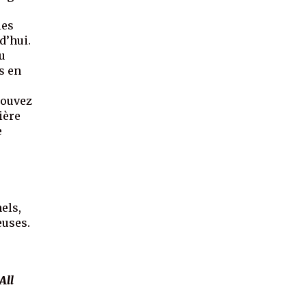
les
d’hui.
au
s en
pouvez
ière
e
els,
euses.
All