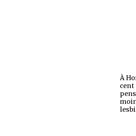
À Ho
cent
pense
moin
lesb