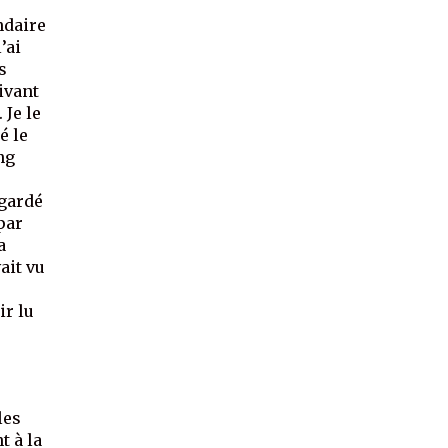
ndaire
’ai
s
rivant
 Je le
é le
ng
egardé
 par
a
ait vu
ir lu
les
t à la