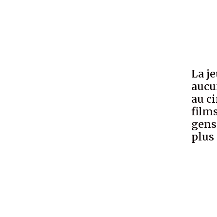
La j
aucu
au c
film
gens
plus 