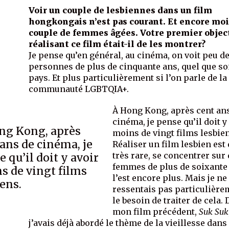
Voir un couple de lesbiennes dans un film
hongkongais n’est pas courant. Et encore mo
couple de femmes âgées. Votre premier objec
réalisant ce film était-il de les montrer?
Je pense qu’en général, au cinéma, on voit peu d
personnes de plus de cinquante ans, quel que soi
pays. Et plus particulièrement si l’on parle de la
communauté LGBTQIA+.
À Hong Kong, après cent an
cinéma, je pense qu’il doit y
ng Kong, après
moins de vingt films lesbien
 ans de cinéma, je
Réaliser un film lesbien est 
très rare, se concentrer sur
 qu’il doit y avoir
femmes de plus de soixante
s de vingt films
l’est encore plus. Mais je ne
iens.
ressentais pas particulière
le besoin de traiter de cela.
mon film précédent,
Suk Suk
j’avais déjà abordé le thème de la vieillesse dans 