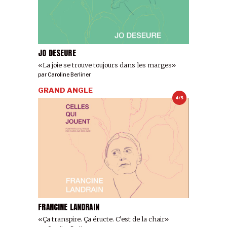
JO DESEURE
«La joie se trouve toujours dans les marges»
par
Caroline Berliner
GRAND ANGLE
4/5
FRANCINE LANDRAIN
«Ça transpire. Ça éructe. C’est de la chair»