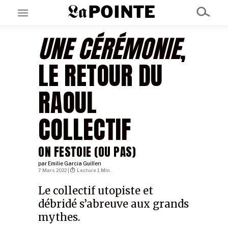
UNE CÉRÉMONIE
,
EN CE MOMENT
LE RETOUR DU
GRAND ANGLE
AU LARGE
ÉMOIS
RAOUL
EN CHANTIER
SÉRIES
COLLECTIF
À PROPOS
ON FESTOIE (OU PAS)
NOS PARTENAIRES
SOUTENEZ NOUS
par
Emilie Garcia Guillen
7 Mars 2022 |
Lecture 1 Min.
Le collectif utopiste et
débridé s’abreuve aux grands
mythes.