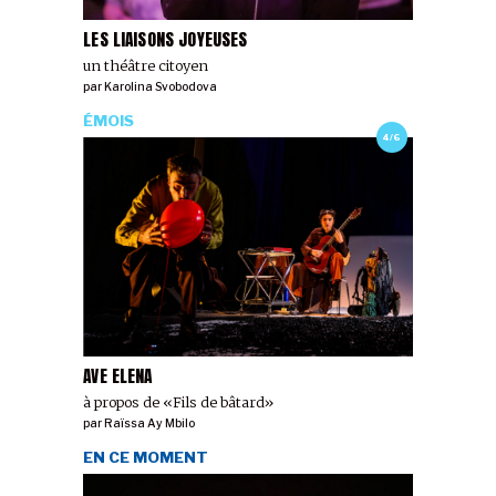
LES LIAISONS JOYEUSES
un théâtre citoyen
par
Karolina Svobodova
ÉMOIS
4/6
AVE ELENA
à propos de «Fils de bâtard»
par
Raïssa Ay Mbilo
EN CE MOMENT