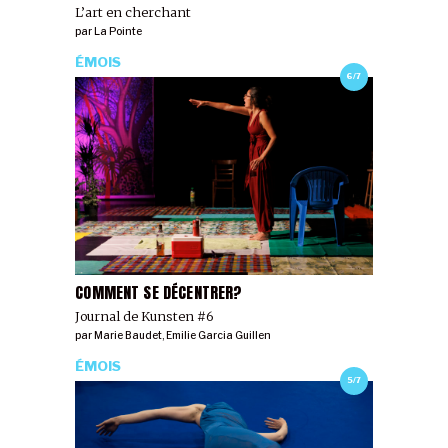
L’art en cherchant
par
La Pointe
ÉMOIS
6/7
COMMENT SE DÉCENTRER?
Journal de Kunsten #6
par
Marie Baudet
,
Emilie Garcia Guillen
ÉMOIS
5/7