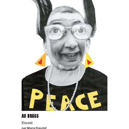
AU BRASS
Forest
par
Marie Baudet