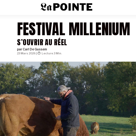
FESTIVAL MILLENIUM
S’OUVRIR AU RÉEL
par
Carl De Gussem
23 Mars 2026 |
Lecture 3 Min.