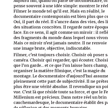
Aujourd’hui, quand on parle de documentaire, o
pense souvent à une idée simple: montrer le réel
Filmer le monde tel qu’il est. Mais en réalité, le
documentaire contemporain est bien plus que ce
Oui, il part du réel. Il s’ancre dans des vies, des l
des situations concrètes. Il regarde notre époqu
face. En ce sens, il agit comme un miroir : il refl
des fragments du monde dans lequel nous vivon
Mais ce miroir n’est jamais neutre. Il ne renvoie
une image brute, objective, indiscutable.
Filmer, c’est toujours choisir. Choisir où poser s
caméra. Choisir qui regarder, qui écouter. Choisi
que l’on garde… et ce que l’on laisse hors champ,
organiser la matière filmique, c’est la magie du
montage. Le documentaire d’aujourd’hui assum
pleinement cette part de subjectivité. Il ne préte
plus être une vérité absolue. Il revendique un po
vue. C’est là que réside toute sa force, et que le F
Millenium est précieux. Dans notre réel un brin
cauchemardesque, le documentaire établit des 
de réflexion et des moments humains.