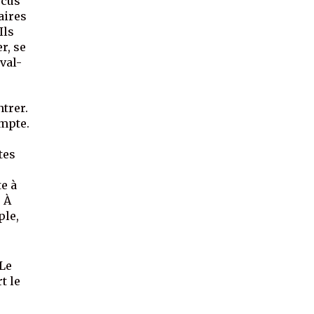
écus
aires
Ils
r, se
ival-
trer.
ompte.
tes
te à
. À
ple,
 Le
t le