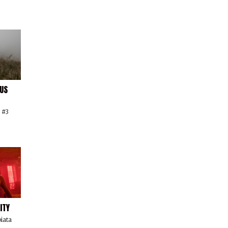
OUS
 #3
ITY
iata