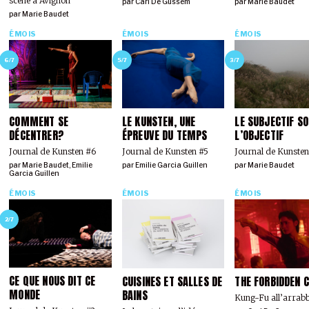
scène à Avignon
par
Carl De Gussem
par
Marie Baudet
par
Marie Baudet
ÉMOIS
ÉMOIS
ÉMOIS
6/7
5/7
3/7
COMMENT SE
LE KUNSTEN, UNE
LE SUBJECTIF S
DÉCENTRER?
ÉPREUVE DU TEMPS
L’OBJECTIF
Journal de Kunsten #6
Journal de Kunsten #5
Journal de Kunsten
par
Marie Baudet
,
Emilie
par
Emilie Garcia Guillen
par
Marie Baudet
Garcia Guillen
ÉMOIS
ÉMOIS
ÉMOIS
2/7
CE QUE NOUS DIT CE
CUISINES ET SALLES DE
THE FORBIDDEN C
MONDE
BAINS
Kung-Fu all’arrabb