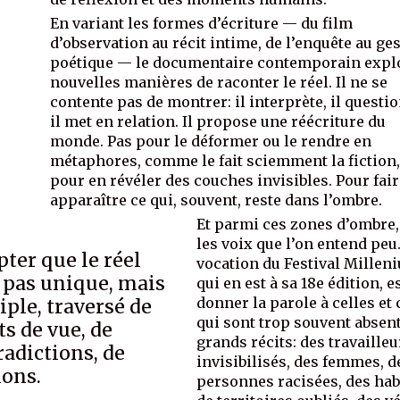
En variant les formes d’écriture — du film
d’observation au récit intime, de l’enquête au ge
poétique — le documentaire contemporain expl
nouvelles manières de raconter le réel. Il ne se
contente pas de montrer: il interprète, il questi
il met en relation. Il propose une réécriture du
monde. Pas pour le déformer ou le rendre en
métaphores, comme le fait sciemment la fiction
pour en révéler des couches invisibles. Pour fai
apparaître ce qui, souvent, reste dans l’ombre.
Et parmi ces zones d’ombre, 
les voix que l’on entend peu
pter que le réel
vocation du Festival Millen
t pas unique, mais
qui en est à sa 18e édition, e
donner la parole à celles et
iple, traversé de
qui sont trop souvent absen
s de vue, de
grands récits: des travailleu
radictions, de
invisibilisés, des femmes, d
ions.
personnes racisées, des hab