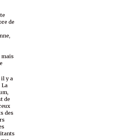
ste
ore de
onne,
, mais
re
il y a
. La
ium,
st de
 ceux
ts des
rs
es
itants