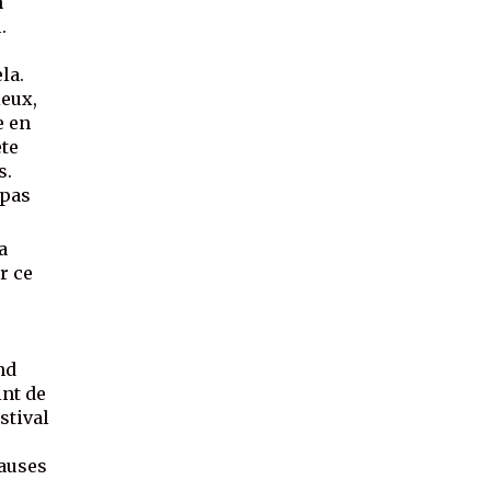
n
.
la.
ieux,
e en
ète
s.
 pas
a
r ce
e
nd
int de
estival
pauses