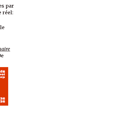
es par
 réel:
le
naire
De