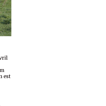
vril
um
n est