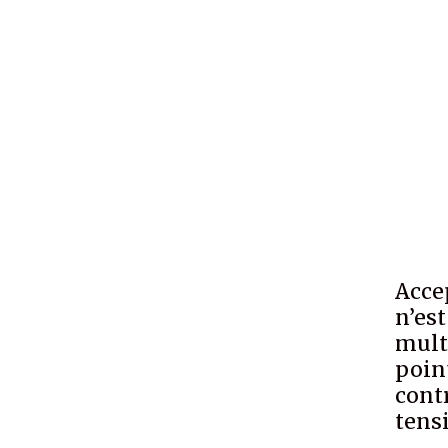
Acce
n’es
mult
point
cont
tens