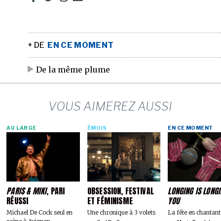
+ DE
EN CE MOMENT
De la même plume
VOUS AIMEREZ AUSSI
AU LARGE
ÉMOIS
EN CE MOMENT
PARIS & MIKI
, PARI
OBSESSION, FESTIVAL
LONGING IS LONG
RÉUSSI
ET FÉMINISME
YOU
Michael De Cock seul en
Une chronique à 3 volets
La fête en chantant