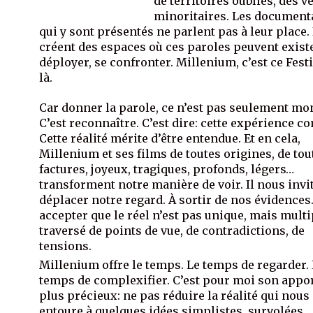
de territoires oubliés, des v
minoritaires. Les document
qui y sont présentés ne parlent pas à leur place. 
créent des espaces où ces paroles peuvent existe
déployer, se confronter. Millenium, c’est ce Fest
là.
Car donner la parole, ce n’est pas seulement mon
C’est reconnaître. C’est dire: cette expérience c
Cette réalité mérite d’être entendue. Et en cela,
Millenium et ses films de toutes origines, de tou
factures, joyeux, tragiques, profonds, légers…
transforment notre manière de voir. Il nous invi
déplacer notre regard. À sortir de nos évidences
accepter que le réel n’est pas unique, mais multi
traversé de points de vue, de contradictions, de
tensions.
Millenium offre le temps. Le temps de regarder.
temps de complexifier. C’est pour moi son appor
plus précieux: ne pas réduire la réalité qui nous
entoure à quelques idées simplistes, survolées,