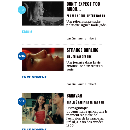
DON’T EXPECT TOO
MUCH...
7/16
FROM THE END OF THE WORLD
Une réjouissante satire
politique signée Radu Jude.
ÉMOIS
par
Guillaume Imbert
STRANGE DARLING
UN JEU DANGEREUX
6/16
Une journée dans la vie
amoureuse d'un tueur en
série.
EN CE MOMENT
par
Guillaume Imbert
SARAVAH
RÉALISÉ PAR PIERRE BAROUH
5/16
Un magnifique
documentaire qui capture le
moment magique de
l’éclosion de la samba au
Brésil, à la fin des années
1960.
EN CE MOMENT