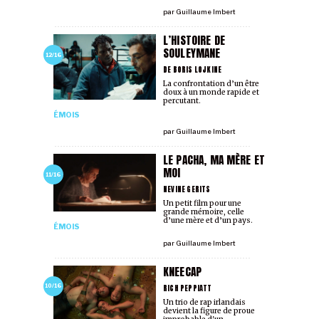
par
Guillaume Imbert
L’HISTOIRE DE
SOULEYMANE
12/16
DE BORIS LOJKINE
La confrontation d’un être
doux à un monde rapide et
percutant.
ÉMOIS
par
Guillaume Imbert
LE PACHA, MA MÈRE ET
MOI
11/16
NEVINE GERITS
Un petit film pour une
grande mémoire, celle
d’une mère et d’un pays.
ÉMOIS
par
Guillaume Imbert
KNEECAP
RICH PEPPIATT
10/16
Un trio de rap irlandais
devient la figure de proue