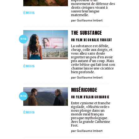
improbable d'un
mouvement de défense des
droits civiques visant à
sauver leur langue
ÉMOIS
maternelle.
par
Guillaume Imbert
THE SUBSTANCE
UN FILM DE CORALIE FARGEAT
9/16
La substance est débile,
cheap, colle aux doigts, et
vous allez sans doute
regretter un peu d’en avoir
pris autant d’un coup. Mais
cette bêtise qui fait tout son
ÉMOIS
charme laisse une cicatrice
bien profonde.
par
Guillaume Imbert
MISÉRICORDE
UN FILM D'ALAIN GUIRAUDIE
8/16
Entre cynisme et franche
rigolade, «Miséricorde»
nous plonge dans un
ÉMOIS
monde rural français
presque mythologique.
Avec la grande Catherine
Frot.
par
Guillaume Imbert