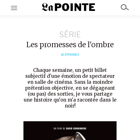
SÉRIE
EN CE MOMENT
GRAND ANGLE
Les promesses de l'ombre
AU LARGE
ÉMOIS
16 ÉPISODES
EN CHANTIER
SÉRIES
Chaque semaine, un petit billet
subjectif d'une émotion de spectateur
en salle de cinéma. Sans la moindre
À PROPOS
prétention objective, en se dégageant
NOS PARTENAIRES
(ou pas) des sorties, je vous partage
SOUTENEZ NOUS
une histoire qu'on m'a racontée dans le
noir!