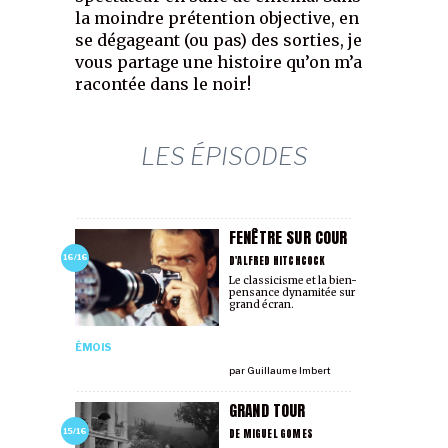
la moindre prétention objective, en
se dégageant (ou pas) des sorties, je
vous partage une histoire qu’on m’a
racontée dans le noir!
LES ÉPISODES
FENÊTRE SUR COUR
D'ALFRED HITCHCOCK
16/16
Le classicisme et la bien-
pensance dynamitée sur
grand écran.
ÉMOIS
par
Guillaume Imbert
GRAND TOUR
DE MIGUEL GOMES
15/16