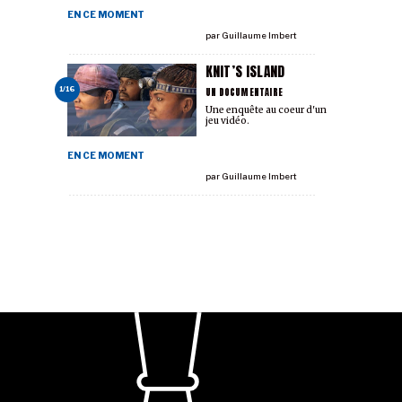
EN CE MOMENT
par
Guillaume Imbert
KNIT’S ISLAND
UN DOCUMENTAIRE
1/16
Une enquête au coeur d'un
jeu vidéo.
EN CE MOMENT
par
Guillaume Imbert