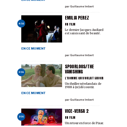
par
Guillaume Imbert
EMILIA PEREZ
UN FILM
4/16
Le dernier Jacques Audiard
est saisissant de beauté.
EN CE MOMENT
par
Guillaume Imbert
SPOORLOOS/THE
VANISHING
3/16
L’HOMME QUI VOULAIT SAVOIR
Un thriller néerlandais de
1988 à (re)découvrir.
EN CE MOMENT
par
Guillaume Imbert
VICE-VERSA 2
UN FILM
2/16
Un retour en force de Pixar.