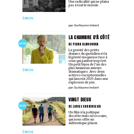
Une radicalité qui ne plaira
pas à tout le monde.
ÉMOIS
par
Guillaume Imbert
LA CHAMBRE D'À CÔTÉ
DE PEDRO ALMODOVAR
14/16
La gravité des petits
drames du quotidien et la
légèreté moqueuse face à
ceux qui parlent trop fort.
Un petit bijou de l’un des
plus lumineux auteurs
ÉMOIS
dramatiques. Avec deux
actrices exceptionnelles
qui lancent 2025 dans une
explosion de joie.
par
Guillaume Imbert
VINGT DIEUX
DE LOUISE COURVOISIER
13/16
Un film à la politique
discrète mais nécessaire,
qui nous offre un
authentique plaisir.
ÉMOIS