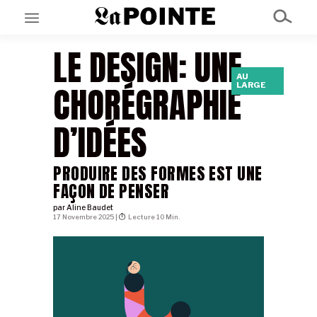
LE DESIGN: UNE
AU
EN CE MOMENT
CHORÉGRAPHIE
LARGE
GRAND ANGLE
AU LARGE
ÉMOIS
D’IDÉES
EN CHANTIER
SÉRIES
PRODUIRE DES FORMES EST UNE
FAÇON DE PENSER
À PROPOS
NOS PARTENAIRES
par
Aline Baudet
17 Novembre 2025 |
Lecture 10 Min.
SOUTENEZ NOUS