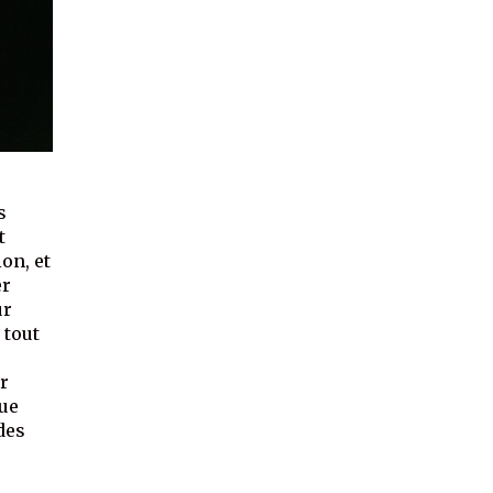
s
t
on, et
er
ur
 tout
r
que
des