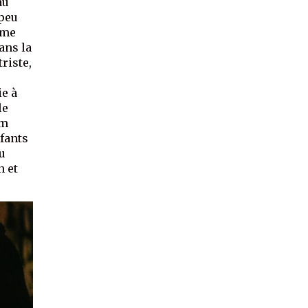
au
 peu
ême
dans la
riste,
ie à
le
lm
nfants
du
n et