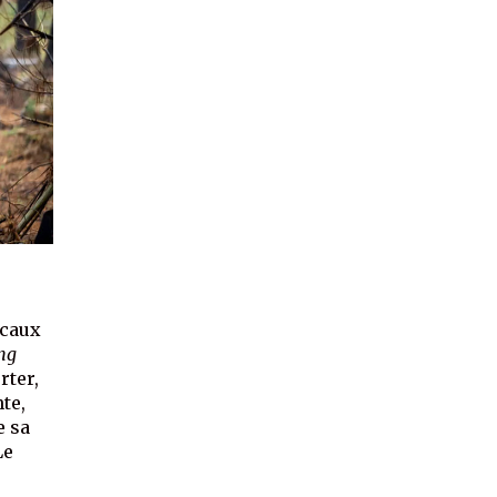
icaux
ng
rter,
te,
e sa
Le