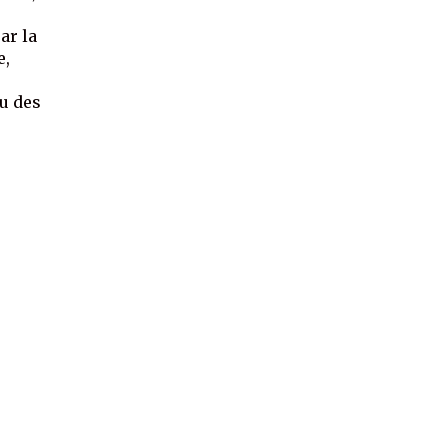
ar la
e,
eu des