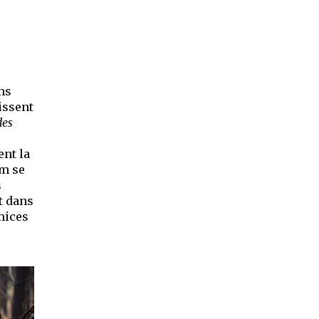
ans
issent
des
e
ent la
lm se
s
t dans
mices