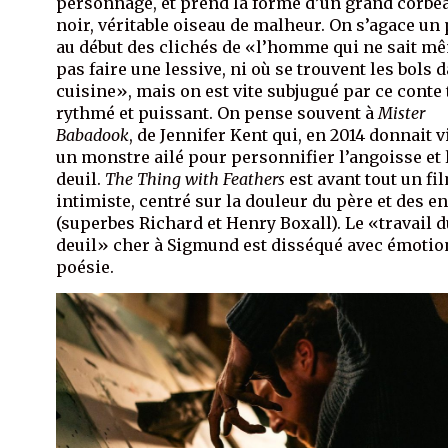
personnage, et prend la forme d’un grand corbe
noir, véritable oiseau de malheur. On s’agace un
au début des clichés de «l’homme qui ne sait m
pas faire une lessive, ni où se trouvent les bols 
cuisine», mais on est vite subjugué par ce conte t
rythmé et puissant. On pense souvent à
Mister
Babadook
, de Jennifer Kent qui, en 2014 donnait v
un monstre ailé pour personnifier l’angoisse et 
deuil.
The Thing with Feathers
est avant tout un fi
intimiste, centré sur la douleur du père et des e
(superbes Richard et Henry Boxall). Le «travail 
deuil» cher à Sigmund est disséqué avec émotio
poésie.