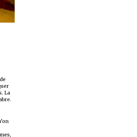
 de
quer
s. La
abre.
u’on
mmes,