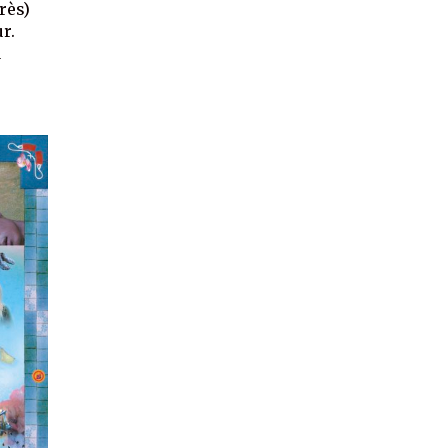
très)
r.
a