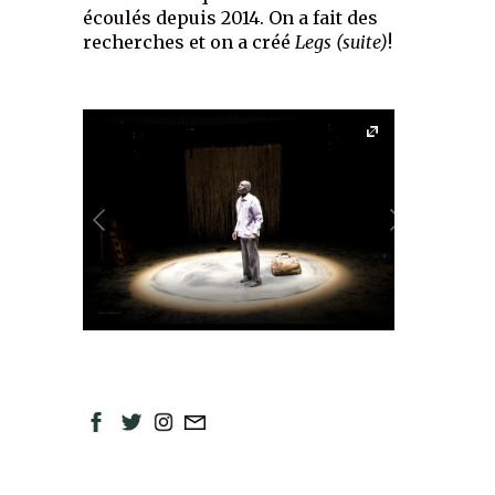
écoulés depuis 2014. On a fait des
recherches et on a créé
Legs (suite)
!
Reprendre
a
Vincent Kab
et la parti
Écriture: 
Mise en scè
Scénograph
création au
1/7