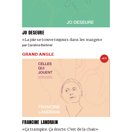
JO DESEURE
«La joie se trouve toujours dans les marges»
par
Caroline Berliner
GRAND ANGLE
4/5
FRANCINE LANDRAIN
«Ça transpire. Ça éructe. C’est de la chair»