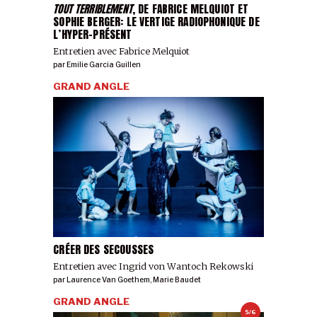
TOUT TERRIBLEMENT
, DE FABRICE MELQUIOT ET
SOPHIE BERGER: LE VERTIGE RADIOPHONIQUE DE
4/7
L’HYPER-PRÉSENT
Entretien avec Fabrice Melquiot
par
Emilie Garcia Guillen
GRAND ANGLE
5/7
CRÉER DES SECOUSSES
Entretien avec Ingrid von Wantoch Rekowski
par
Laurence Van Goethem
,
Marie Baudet
GRAND ANGLE
5/6