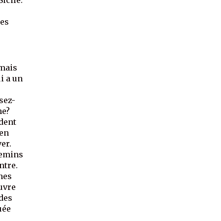
nes
 mais
i a un
sez-
he?
èdent
 en
ver.
hemins
ntre.
nes
uvre
 des
uée