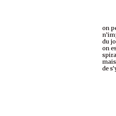
on p
n’im
du jo
on e
spir
mais
de s