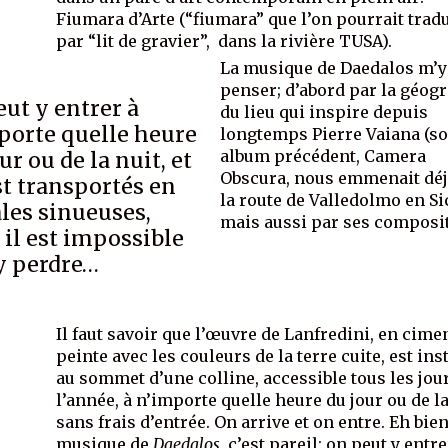
Fiumara d’Arte (“fiumara” que l’on pourrait trad
par “lit de gravier”, dans la rivière TUSA).
La musique de Daedalos m’y 
penser; d’abord par la géog
eut y entrer à
du lieu qui inspire depuis
porte quelle heure
longtemps Pierre Vaiana (s
album précédent, Camera
ur ou de la nuit, et
Obscura, nous emmenait déj
st transportés en
la route de Valledolmo en Sic
ales sinueuses,
mais aussi par ses composi
 il est impossible
’y perdre…
Il faut savoir que l’œuvre de Lanfredini, en cime
peinte avec les couleurs de la terre cuite, est ins
au sommet d’une colline, accessible tous les jou
l’année, à n’importe quelle heure du jour ou de la
sans frais d’entrée. On arrive et on entre. Eh bien
musique de
Daedalos
, c’est pareil: on peut y entre