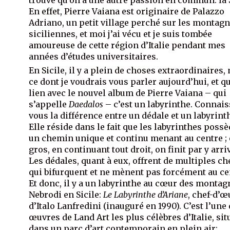
En effet, Pierre Vaiana est originaire de Palazzo
Adriano, un petit village perché sur les montag
siciliennes, et moi j’ai vécu et je suis tombée
amoureuse de cette région d’Italie pendant mes
années d’études universitaires.
En Sicile, il y a plein de choses extraordinaires,
ce dont je voudrais vous parler aujourd’hui, et qu
lien avec le nouvel album de Pierre Vaiana – qui
s’appelle
Daedalos
– c’est un labyrinthe. Connais
vous la différence entre un dédale et un labyrint
Elle réside dans le fait que les labyrinthes poss
un chemin unique et continu menant au centre ;
gros, en continuant tout droit, on finit par y arri
Les dédales, quant à eux, offrent de multiples c
qui bifurquent et ne mènent pas forcément au ce
Et donc, il y a un labyrinthe au cœur des montag
Nebrodi en Sicile:
Le Labyrinthe d’Ariane
, chef-d’œ
d’Italo Lanfredini (inauguré en 1990). C’est l’une
œuvres de Land Art les plus célèbres d’Italie, sit
dans un parc d’art contemporain en plein air: