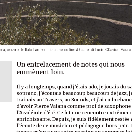
ianna, oeuvre de Italo Lanfredini su une colline à Castel di Lucio ©Davide Mauro
Un entrelacement de notes qui nous
emmènent loin.
Il y a longtemps, quand j’étais ado, je jouais du s
soprano, j’écoutais beaucoup beaucoup de jazz, j
trainais au Travers, au Sounds, et j’ai eu la chan
d’avoir Pierre Vaiana comme prof de saxophone
l’Académie d’été. Ce fut une rencontre extrêmem
enrichissante. Depuis, je suis fidèlement restée 
l’écoute de ce musicien et pédagogue hors pair. I
trouve qu’on a une autre passion en commun: la S