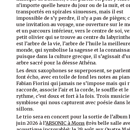
n’importe quelle heure du jour ou de la nuit, et o
transportés en spirales sinueuses, mais il est
impossible de s’y perdre, il n’y a pas de pièges; c
une invitation au voyage, une ouverture sur le 
et un parcours intérieur, vers le centre de soi, ve
petit olivier qui se trouve au centre du labyrinthe
est l’arbre de la vie, l’arbre de l’huile la meilleur
monde, qui symbolise la sagesse et la connaissa
puisque dans la culture grecque, il s’agissait d’u
arbre sacré pour la déesse Athéna.
Les deux saxophones se superposent, se parlent
font écho, avec en toile de fond les notes au pia
Fabian Fiorini qui jamais ne s’impose mais qui r
raccorde, associe l’air et la corde, le souffle et le
rythme, c’est doux et fort à la fois. Trois musici
symbiose qui nous capturent avec poésie dans l
sillons.
Le trio sera en concert pour la sortie de l’album 
juin 2026 à l’
ARSONIC à Mons
(très belle salle av
acoustique incroyable); le 29 août aux Quatre Ma