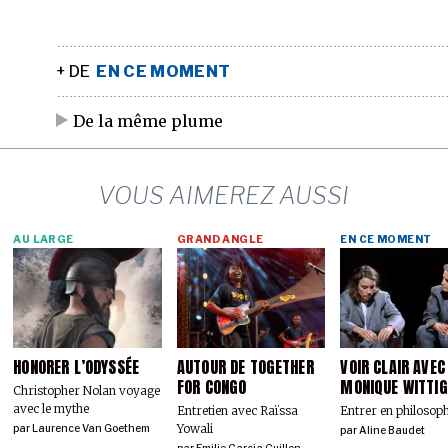
+ DE
EN CE MOMENT
De la même plume
VOUS AIMEREZ AUSSI
AU LARGE
GRAND ANGLE
EN CE MOMENT
HONORER L’ODYSSÉE
AUTOUR DE TOGETHER
VOIR CLAIR AVEC
FOR CONGO
MONIQUE WITTIG
Christopher Nolan voyage
avec le mythe
Entretien avec Raïssa
Entrer en philosop
Yowali
par
Laurence Van Goethem
par
Aline Baudet