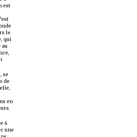
n est
’est
monde
rs le
, qui
e au
nce,
n
, se
no de
elie,
ens en
eurs
le 4
ec une
ins