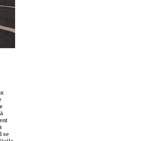
ax
e
ce
 à
ent
à
l se
icile.