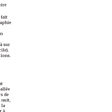
uire
fait
raphie
on
à sur
ile),
tions.
nt
tallée
rs de
 nuit,
 la
r à