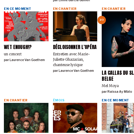
par
Emilie Garcia Guillen
EN CE MOMENT
EN CHANTIER
EN CHANTIER
2/3
WET ENOUGH!?
DÉCLOISONNER L’OPÉRA
un concert
Entretien avec Marie-
Juliette Ghazarian,
par
Laurence Van Goethem
chanteuse lyrique
par
Laurence Van Goethem
LA CALLAS DU S
BELGE
Mel Moya
par
Raïssa Ay Mbilo
EN CHANTIER
ÉMOIS
EN CE MOMENT