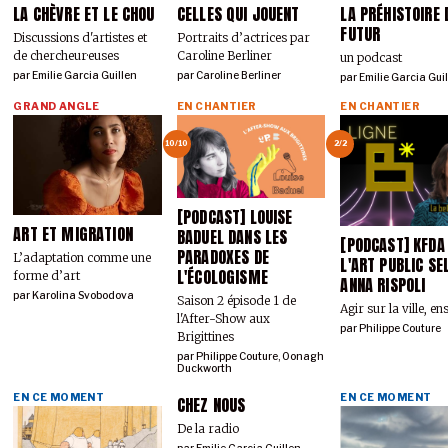
LA CHÈVRE ET LE CHOU
CELLES QUI JOUENT
LA PRÉHISTOIRE 
FUTUR
Discussions d'artistes et
Portraits d’actrices par
de chercheur·euses
Caroline Berliner
un podcast
par
Emilie Garcia Guillen
par
Caroline Berliner
par
Emilie Garcia Gui
GRAND ANGLE
EN CHANTIER
EN CHANTIER
10/10
2/2
[PODCAST] LOUISE
ART ET MIGRATION
BADUEL DANS LES
[PODCAST] KFD
PARADOXES DE
L’adaptation comme une
L'ART PUBLIC SE
L'ÉCOLOGISME
forme d’art
ANNA RISPOLI
par
Karolina Svobodova
Saison 2 épisode 1 de
Agir sur la ville, e
l'After-Show aux
par
Philippe Couture
Brigittines
par
Philippe Couture
,
Oonagh
Duckworth
EN CE MOMENT
EN CE MOMENT
CHEZ NOUS
De la radio