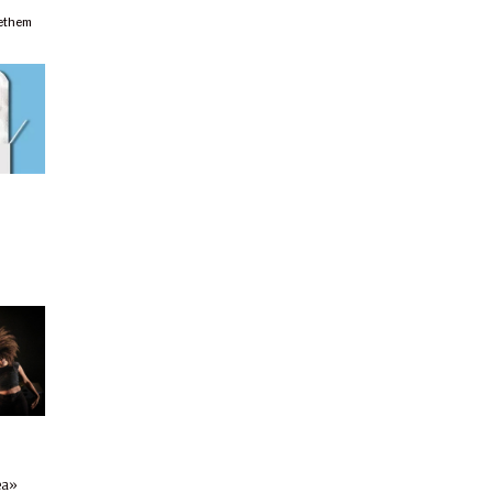
ethem
ea»