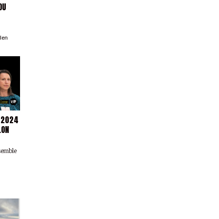
DU
llen
A 2024
LON
nsemble