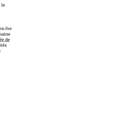
 le
 en
live
emaine
ée de
ités
n