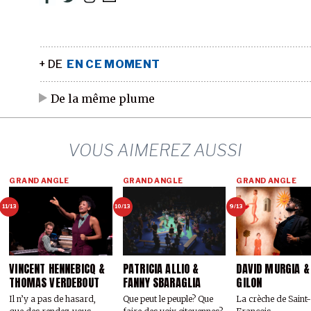
+ DE
EN CE MOMENT
De la même plume
VOUS AIMEREZ AUSSI
GRAND ANGLE
GRAND ANGLE
GRAND ANGLE
11/13
10/13
9/13
VINCENT HENNEBICQ &
PATRICIA ALLIO &
DAVID MURGIA &
THOMAS VERDEBOUT
FANNY SBARAGLIA
GILON
Il n’y a pas de hasard,
Que peut le peuple? Que
La crèche de Saint