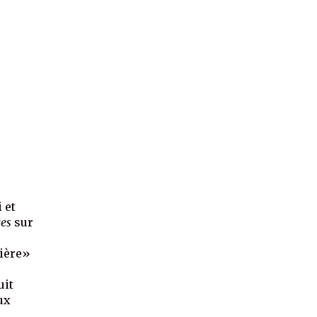
 et
ges
sur
tière»
uit
ux