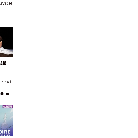
leverse
AIA
inine à
ethem