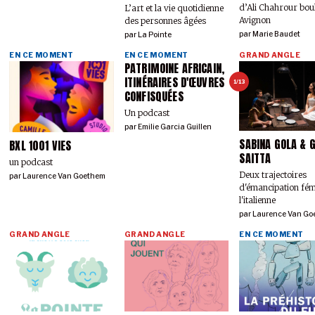
d’Ali Chahrour bou
L’art et la vie quotidienne
Avignon
des personnes âgées
par
Marie Baudet
par
La Pointe
EN CE MOMENT
EN CE MOMENT
GRAND ANGLE
PATRIMOINE AFRICAIN,
ITINÉRAIRES D'ŒUVRES
1/13
CONFISQUÉES
Un podcast
par
Emilie Garcia Guillen
SABINA GOLA & G
BXL 1001 VIES
SAITTA
un podcast
Deux trajectoires
par
Laurence Van Goethem
d'émancipation fém
l'italienne
par
Laurence Van Go
GRAND ANGLE
GRAND ANGLE
EN CE MOMENT