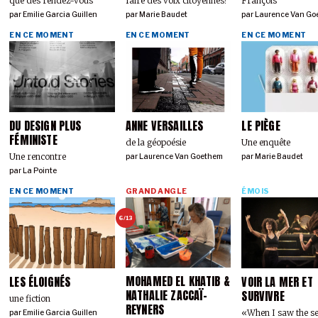
que des rendez-vous
faire des voix citoyennes?
François
par
Emilie Garcia Guillen
par
Marie Baudet
par
Laurence Van Go
EN CE MOMENT
EN CE MOMENT
EN CE MOMENT
DU DESIGN PLUS
ANNE VERSAILLES
LE PIÈGE
FÉMINISTE
de la géopoésie
Une enquête
Une rencontre
par
Laurence Van Goethem
par
Marie Baudet
par
La Pointe
EN CE MOMENT
GRAND ANGLE
ÉMOIS
6/13
MOHAMED EL KHATIB &
LES ÉLOIGNÉS
VOIR LA MER ET
NATHALIE ZACCAÏ-
SURVIVRE
une fiction
REYNERS
«When I saw the s
par
Emilie Garcia Guillen