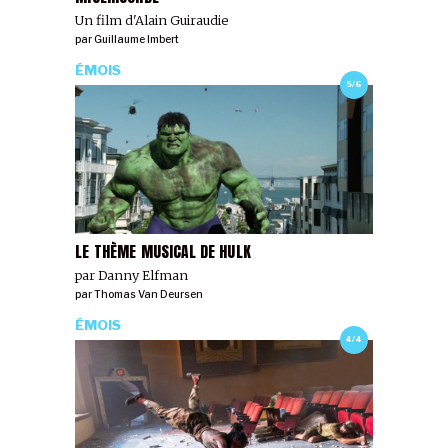
Un film d'Alain Guiraudie
par
Guillaume Imbert
ÉMOIS
5/6
LE THÈME MUSICAL DE HULK
par Danny Elfman
par
Thomas Van Deursen
ÉMOIS
4/4