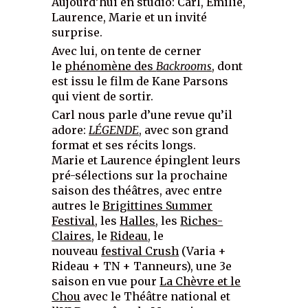
Aujourd’hui en studio: Carl, Emilie,
Laurence, Marie et un invité
surprise.
Avec lui, on tente de cerner
le
phénomène des
Backrooms
, dont
est issu le film de Kane Parsons
qui vient de sortir.
Carl nous parle d’une revue qu’il
adore:
LÉGENDE
, avec son grand
format et ses récits longs.
Marie et Laurence épinglent leurs
pré-sélections sur la prochaine
saison des théâtres, avec entre
autres le
Brigittines Summer
Festival
, les
Halles
, les
Riches-
Claires
, le
Rideau
, le
nouveau
festival Crush
(Varia +
Rideau + TN + Tanneurs), une 3e
saison en vue pour
La Chèvre
et le
Chou
avec le Théâtre national et