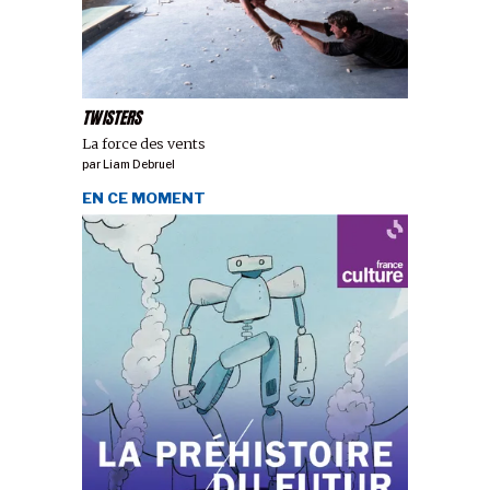
TWISTERS
La force des vents
par
Liam Debruel
EN CE MOMENT