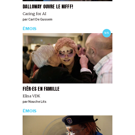
DALLOWAY OUVRE LE NIFFF!
Caring for AI
par
Carl De Gussem
ÉMOIS
5/5
FIÈR·ES EN FAMILLE
Elisa VDK
par
Nouche Lits
ÉMOIS