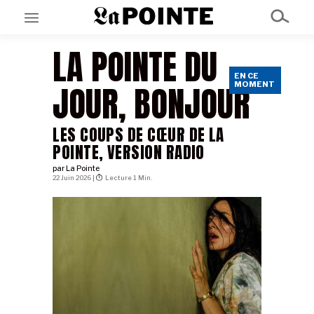
LA POINTE DU
EN CE
EN CE MOMENT
JOUR, BONJOUR
MOMENT
GRAND ANGLE
AU LARGE
ÉMOIS
LES COUPS DE CŒUR DE LA
EN CHANTIER
SÉRIES
POINTE, VERSION RADIO
par
La Pointe
22 Juin 2026 |
Lecture 1 Min.
À PROPOS
NOS PARTENAIRES
SOUTENEZ NOUS