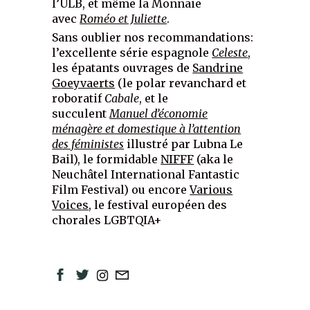
l’ULB, et même la Monnaie
avec
Roméo et Juliette
.
Sans oublier nos recommandations:
l’excellente série espagnole
Celeste
,
les épatants ouvrages de
Sandrine
Goeyvaerts
(le polar revanchard et
roboratif
Cabale
, et le
succulent
Manuel d’économie
ménagère et domestique à l’attention
des féministes
illustré par Lubna Le
Bail), le formidable
NIFFF
(aka le
Neuchâtel International Fantastic
Film Festival) ou encore
V
a
rious
Voices
, le festival européen des
chorales LGBTQIA+