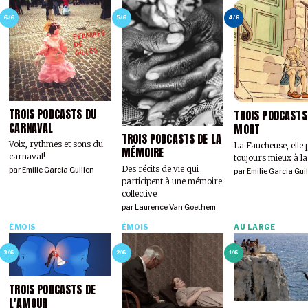
6/6
5/6
4/6
TROIS PODCASTS DU
TROIS PODCASTS
CARNAVAL
MORT
TROIS PODCASTS DE LA
Voix, rythmes et sons du
La Faucheuse, elle
MÉMOIRE
carnaval!
toujours mieux à la
Des récits de vie qui
par
Emilie Garcia Guillen
par
Emilie Garcia Gui
participent à une mémoire
collective
par
Laurence Van Goethem
ÉMOIS
ÉMOIS
AU LARGE
3/6
2/6
1/6
TROIS PODCASTS DE
L'AMOUR