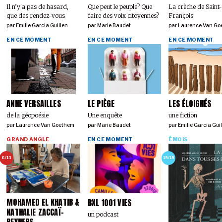
Il n’y a pas de hasard,
Que peut le peuple? Que
La crèche de Saint
que des rendez-vous
faire des voix citoyennes?
François
par
Emilie Garcia Guillen
par
Marie Baudet
par
Laurence Van Go
EN CE MOMENT
EN CE MOMENT
EN CE MOMENT
ANNE VERSAILLES
LE PIÈGE
LES ÉLOIGNÉS
de la géopoésie
Une enquête
une fiction
par
Laurence Van Goethem
par
Marie Baudet
par
Emilie Garcia Gui
GRAND ANGLE
EN CE MOMENT
ÉMOIS
6/13
15/15
MOHAMED EL KHATIB &
BXL 1001 VIES
NATHALIE ZACCAÏ-
un podcast
REYNERS