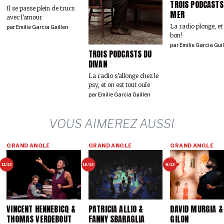
TROIS PODCASTS
Il se passe plein de trucs
MER
avec l'amour
La radio plonge, et 
par
Emilie Garcia Guillen
bon!
par
Emilie Garcia Gui
TROIS PODCASTS DU
DIVAN
La radio s'allonge chez le
psy, et on est tout ouïe
par
Emilie Garcia Guillen
VOUS AIMEREZ AUSSI
GRAND ANGLE
GRAND ANGLE
GRAND ANGLE
11/13
10/13
9/13
VINCENT HENNEBICQ &
PATRICIA ALLIO &
DAVID MURGIA &
THOMAS VERDEBOUT
FANNY SBARAGLIA
GILON