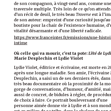
de son compagnon, à vingt-neuf ans, comme un
traversée multiple. Très loin de ce qu’on attendr
d’un récit de deuil, le très beau
Traverse
est à l’i
de son auteur: empreint d’une curiosité jusqu’au
boutiste pour la chair de l’existence humaine, d
vitalité désarmante et d’une liberté radicale.
https://www.franceinter.fr/emissions/une-histoi
intime
Où celle qui va mourir, c’est ta pote
:
L’été de Lyd
Marie Desplechin et Lydie Violet
Lydie Violet, éditrice et écrivaine, est morte en 2
après une longue maladie. Son amie, l’écrivaine
Desplechin, a saisi un de ses derniers étés, dans
très beau documentaire où la proximité de la mo
gorge de conversations, d’humour, d’amitié, mai
aussi de concret, de bidules à régler, de procédu
de choix à faire. Ce portrait bouleversant d’une
personne aimée donne vie à Lydie et à son mond
est au milieu de sa tribu, dans la chaleur de son 