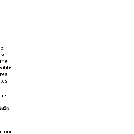
re
 se
une
sible
res
stes
nne
Maïa
a mort