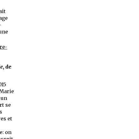
e
ait
mage
-
’une
re-
ie
, de
015
 Marie
 un
rt se
s
res et
e: on
esprit