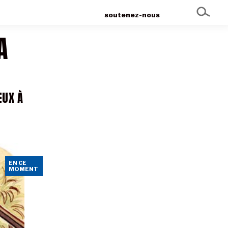
soutenez-nous
A
EUX À
EN CE
MOMENT