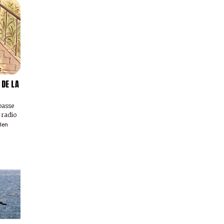
 DE LA
 passe
 radio
llen