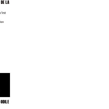
 DE LA
c'est
llen
 ODILE