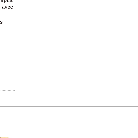
r avec
s-