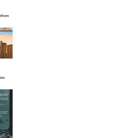
-
ethem
llen