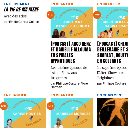
EN CE MOMENT
EN CHANTIER
EN CHANTIER
LA VIE DE MA MÈRE
8/10
7/10
Avec des ados
par
Emilie Garcia Guillen
[PODCAST] ARCO RENZ
[PODCAST] CHLO
ET DANIELLE ALLOUMA
BEILLEVAIRE ET 
EN SPIRALES
SCARLAT, BOUFF
HYPNOTIQUES
EN COLLANTS
Le huitième épisode de
Le septième épisod
l'After-Show aux
l'After-Show aux
Brigittines
Brigittines
par
Philippe Couture
,
Flore
par
Philippe Couture
Herman
EN CHANTIER
EN CHANTIER
EN CE MOMENT
6/10
5/10