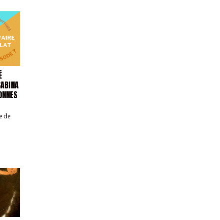
É
SABINA
ONNES
e de