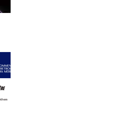
ÈRE
ethem