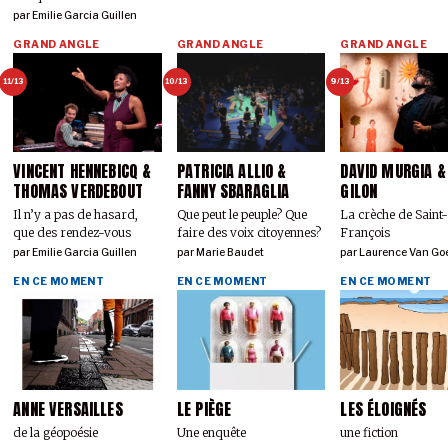
par
Emilie Garcia Guillen
GRAND ANGLE
GRAND ANGLE
GRAND ANGLE
11/13
10/13
9/13
VINCENT HENNEBICQ &
PATRICIA ALLIO &
DAVID MURGIA &
THOMAS VERDEBOUT
FANNY SBARAGLIA
GILON
Il n’y a pas de hasard,
Que peut le peuple? Que
La crèche de Saint
que des rendez-vous
faire des voix citoyennes?
François
par
Emilie Garcia Guillen
par
Marie Baudet
par
Laurence Van Go
EN CE MOMENT
EN CE MOMENT
EN CE MOMENT
ANNE VERSAILLES
LE PIÈGE
LES ÉLOIGNÉS
de la géopoésie
Une enquête
une fiction