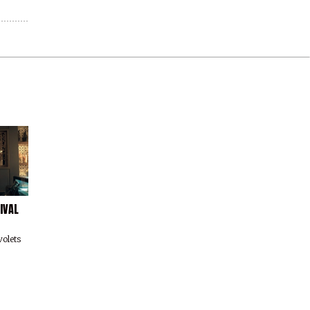
IVAL
volets