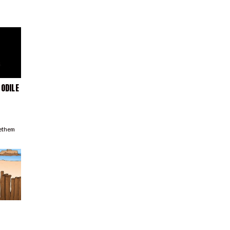
 ODILE
-
ethem