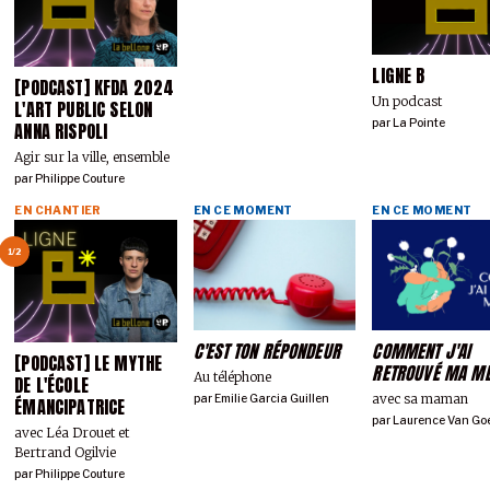
LIGNE B
[PODCAST] KFDA 2024
Un podcast
L'ART PUBLIC SELON
par
La Pointe
ANNA RISPOLI
Agir sur la ville, ensemble
par
Philippe Couture
EN CHANTIER
EN CE MOMENT
EN CE MOMENT
1/2
C'EST TON RÉPONDEUR
COMMENT J'AI
[PODCAST] LE MYTHE
RETROUVÉ MA M
Au téléphone
DE L'ÉCOLE
avec sa maman
par
Emilie Garcia Guillen
ÉMANCIPATRICE
par
Laurence Van Go
avec Léa Drouet et
Bertrand Ogilvie
par
Philippe Couture