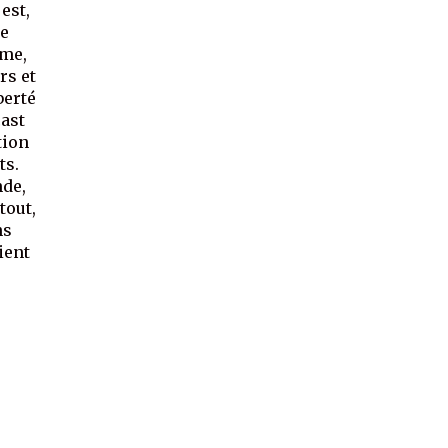
est,
de
hme,
rs et
berté
cast
tion
ts.
nde,
tout,
ns
ient