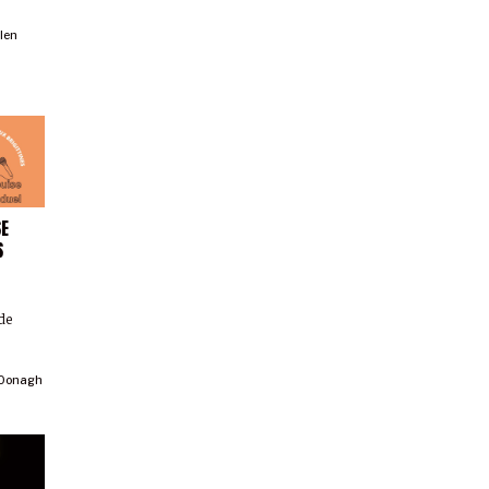
llen
SE
S
 de
Oonagh