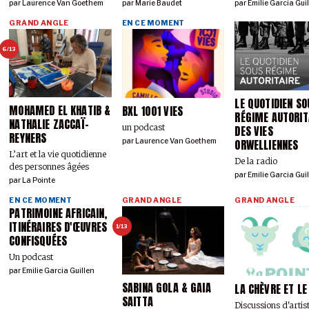
par
Laurence Van Goethem
par
Marie Baudet
par
Emilie Garcia Gui
GRAND ANGLE
EN CE MOMENT
6/13
LE QUOTIDIEN SO
MOHAMED EL KHATIB &
BXL 1001 VIES
RÉGIME AUTORIT
NATHALIE ZACCAÏ-
un podcast
DES VIES
REYNERS
par
Laurence Van Goethem
ORWELLIENNES
L’art et la vie quotidienne
De la radio
des personnes âgées
par
Emilie Garcia Gui
par
La Pointe
EN CE MOMENT
GRAND ANGLE
GRAND ANGLE
PATRIMOINE AFRICAIN,
ITINÉRAIRES D'ŒUVRES
1/13
CONFISQUÉES
Un podcast
par
Emilie Garcia Guillen
SABINA GOLA & GAIA
LA CHÈVRE ET LE
SAITTA
Discussions d'artist