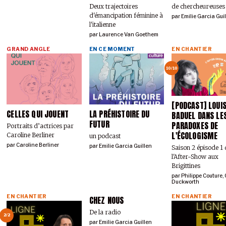
de chercheur·euses
Deux trajectoires
d'émancipation féminine à
par
Emilie Garcia Gui
l'italienne
par
Laurence Van Goethem
GRAND ANGLE
EN CE MOMENT
EN CHANTIER
10/10
[PODCAST] LOUI
CELLES QUI JOUENT
LA PRÉHISTOIRE DU
BADUEL DANS LE
FUTUR
PARADOXES DE
Portraits d’actrices par
L'ÉCOLOGISME
Caroline Berliner
un podcast
par
Caroline Berliner
par
Emilie Garcia Guillen
Saison 2 épisode 1
l'After-Show aux
Brigittines
par
Philippe Couture
,
Duckworth
EN CHANTIER
EN CHANTIER
CHEZ NOUS
De la radio
2/2
par
Emilie Garcia Guillen