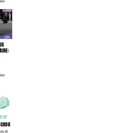
llen
US
AIRE:
llen
 CHOU
es et