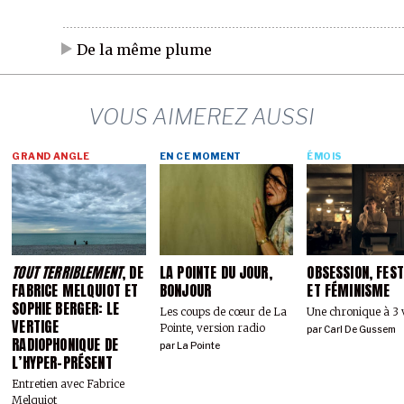
De la même plume
VOUS AIMEREZ AUSSI
GRAND ANGLE
EN CE MOMENT
ÉMOIS
TOUT TERRIBLEMENT
, DE
LA POINTE DU JOUR,
OBSESSION, FEST
FABRICE MELQUIOT ET
BONJOUR
ET FÉMINISME
SOPHIE BERGER: LE
Les coups de cœur de La
Une chronique à 3 
VERTIGE
Pointe, version radio
par
Carl De Gussem
RADIOPHONIQUE DE
par
La Pointe
L’HYPER-PRÉSENT
Entretien avec Fabrice
Melquiot