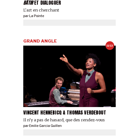
BÂTIR
ET DIALOGUER
L’art en cherchant
par
La Pointe
GRAND ANGLE
11/13
VINCENT HENNEBICQ & THOMAS VERDEBOUT
Il n’y a pas de hasard, que des rendez-vous
par
Emilie Garcia Guillen