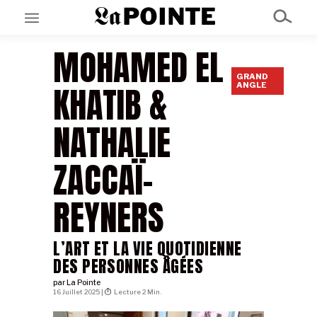
MOHAMED EL
GRAND
EN CE MOMENT
KHATIB &
ANGLE
GRAND ANGLE
AU LARGE
ÉMOIS
NATHALIE
EN CHANTIER
SÉRIES
ZACCAÏ-
À PROPOS
REYNERS
NOS PARTENAIRES
SOUTENEZ NOUS
L’ART ET LA VIE QUOTIDIENNE
DES PERSONNES ÂGÉES
par
La Pointe
16 Juillet 2025 |
Lecture 2 Min.