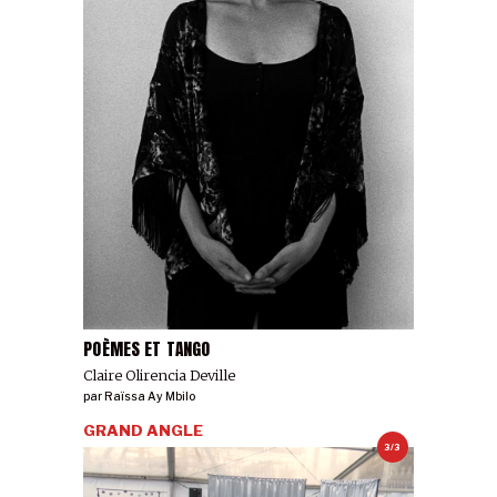
POÈMES ET TANGO
Claire Olirencia Deville
par
Raïssa Ay Mbilo
GRAND ANGLE
3/3