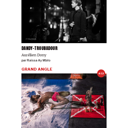
DANDY-TROUBADOUR
Aurélien Dony
par
Raïssa Ay Mbilo
GRAND ANGLE
4/13