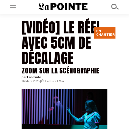
[VIDÉO] LE RÉEL
EN
EN CE MOMENT
AVEC 5CM DE
CHANTIER
GRAND ANGLE
AU LARGE
ÉMOIS
DÉCALAGE
EN CHANTIER
SÉRIES
ZOOM SUR LA SCÉNOGRAPHIE
par
La Pointe
À PROPOS
16 Mars 2025 |
Lecture 1 Min.
NOS PARTENAIRES
SOUTENEZ NOUS