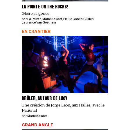
LA POINTE ON THE ROCKS!
Gloire au genou
par
La Pointe
,
Marie Baudet
,
Emilie Garcia Guillen
,
Laurence Van Goethem
EN CHANTIER
BRÛLER, AUTOUR DE LUCY
Une création de Jorge León, aux Halles, avec le
National
par
Marie Baudet
GRAND ANGLE