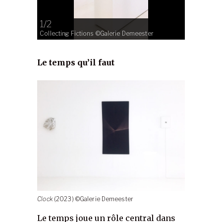
1/2
2/2
Collecting Fictions ©Galerie Demeester
Oysters do
Le temps qu’il faut
Clock
(2023) ©Galerie Demeester
Le temps joue un rôle central dans