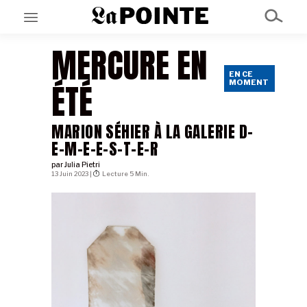
MERCURE EN
EN CE
EN CE MOMENT
ÉTÉ
MOMENT
GRAND ANGLE
AU LARGE
ÉMOIS
MARION SÉHIER À LA GALERIE D-
EN CHANTIER
SÉRIES
E-M-E-E-S-T-E-R
par
Julia Pietri
13 Juin 2023 |
Lecture 5 Min.
À PROPOS
NOS PARTENAIRES
SOUTENEZ NOUS