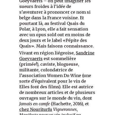
Goeyvaerts – on peut imaginer les
sueurs froides à l’idée de
s’aventurer à prononcer ce nom si
belge dans la France voisine. Et
pourtant là, au festival Quais du
Polar, à Lyon, elle a fait sensation
avec un opus sold out en moins de
deux jours et le label «Pépite des
Quais». Mais faisons connaissance.
Vivant en région liégeoise,
Sandrine
Goeyvaerts
est sommelière
(primée!), caviste, blogueuse,
militante, cofondatrice de
l’association Women Do Wine (une
sorte d’équivalent pour le vin de
Elles font des films). Elle est autrice
de nombreux articles et de plusieurs
ouvrages sur le monde du vin, dont
Jamais en carafe
(Hachette, 2016), et
chez Nouriturfu
Vigneronnes
,
Manifeste pour un vin inclusif
ou