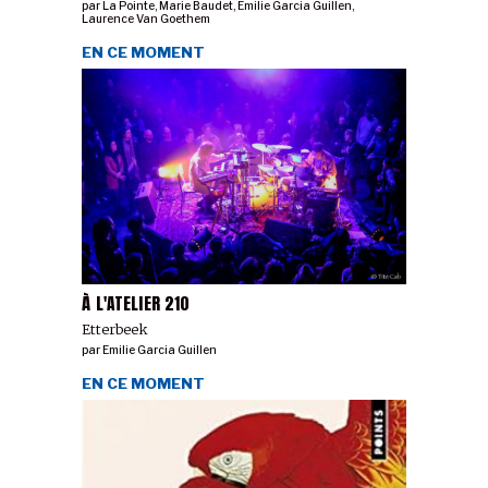
par
La Pointe
,
Marie Baudet
,
Emilie Garcia Guillen
,
Laurence Van Goethem
EN CE MOMENT
À L'ATELIER 210
Etterbeek
par
Emilie Garcia Guillen
EN CE MOMENT