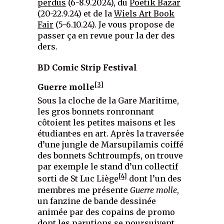
perdus
(6-8.9.2024), du
Poetik Bazar
(20-22.9.24) et de la
Wiels Art Book
Fair
(5-6.10.24). Je vous propose de
passer ça en revue pour la der des
ders.
BD Comic Strip Festival
[3]
Guerre molle
Sous la cloche de la Gare Maritime,
les gros bonnets ronronnant
côtoient les petites maisons et les
étudiant·es en art. Après la traversée
d’une jungle de Marsupilamis coiffé
des bonnets Schtroumpfs, on trouve
par exemple le stand d’un collectif
[4]
sorti de St Luc Liège
dont l’un des
membres me présente
Guerre molle
,
un fanzine de bande dessinée
animée par des copains de promo
dont les parutions se poursuivent