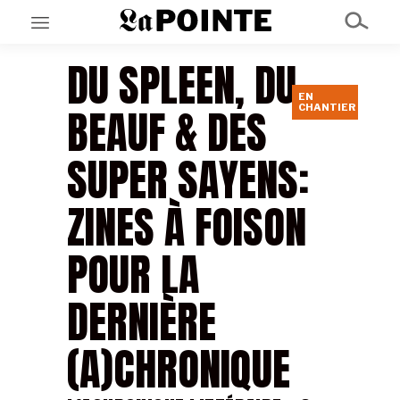
DU SPLEEN, DU
EN
EN CE MOMENT
BEAUF & DES
CHANTIER
GRAND ANGLE
AU LARGE
ÉMOIS
SUPER SAYENS:
EN CHANTIER
SÉRIES
ZINES À FOISON
À PROPOS
POUR LA
NOS PARTENAIRES
SOUTENEZ NOUS
DERNIÈRE
(A)CHRONIQUE