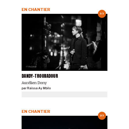
EN CHANTIER
3/3
DANDY-TROUBADOUR
Aurélien Dony
par
Raïssa Ay Mbilo
EN CHANTIER
2/3