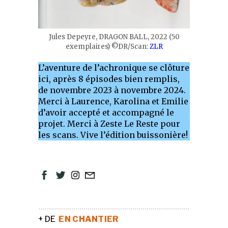
Jules Depeyre, DRAGON BALL, 2022 (50
exemplaires) ©DR/Scan:
ZLR
L’aventure de l’achronique se clôture
ici, après 8 épisodes bien remplis,
de novembre 2023 à novembre 2024.
Merci à Laurence, Karolina et Emilie
d’avoir accepté et accompagné le
projet. Merci à Zeste Le Reste pour
les scans. Vive l’édition buissonière!
+ DE
EN CHANTIER