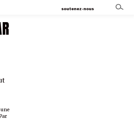
soutenez-nous
AR
ut
 une
 Par