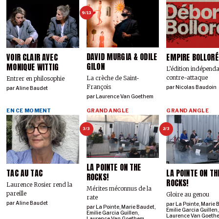
9/13
DAVID MURGIA & ODILE
VOIR CLAIR AVEC
EMPIRE BOLLORÉ
GILON
MONIQUE WITTIG
L’édition indépend
contre-attaque
La crèche de Saint-
Entrer en philosophie
François
par
Nicolas Baudoin
par
Aline Baudet
par
Laurence Van Goethem
EN CE MOMENT
GRAND ANGLE
GRAND ANGLE
3/3
2/3
LA POINTE ON THE
TAC AU TAC
LA POINTE ON TH
ROCKS!
ROCKS!
Laurence Rosier rend la
Mérites méconnus de la
pareille
Gloire au genou
rate
par
Aline Baudet
par
La Pointe
,
Marie 
par
La Pointe
,
Marie Baudet
,
Emilie Garcia Guillen
,
Emilie Garcia Guillen
,
Laurence Van Goeth
Laurence Van Goethem