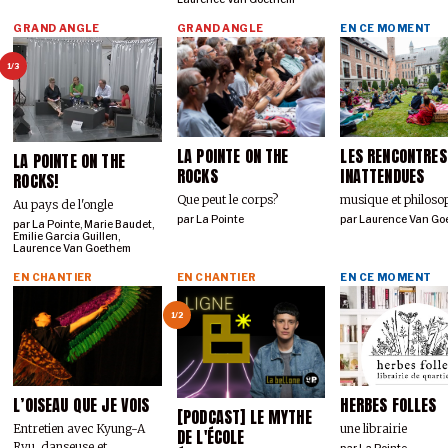
GRAND ANGLE
GRAND ANGLE
EN CE MOMENT
1/3
LA POINTE ON THE
LES RENCONTRES
LA POINTE ON THE
ROCKS
INATTENDUES
ROCKS!
Que peut le corps?
musique et philoso
Au pays de l'ongle
par
La Pointe
par
Laurence Van Go
par
La Pointe
,
Marie Baudet
,
Emilie Garcia Guillen
,
Laurence Van Goethem
EN CHANTIER
EN CHANTIER
EN CE MOMENT
1/2
L’OISEAU QUE JE VOIS
HERBES FOLLES
[PODCAST] LE MYTHE
Entretien avec Kyung-A
une librairie
DE L'ÉCOLE
Ryu, danseuse et