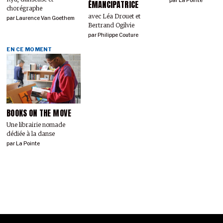
par
La Pointe
ÉMANCIPATRICE
chorégraphe
avec Léa Drouet et
par
Laurence Van Goethem
Bertrand Ogilvie
par
Philippe Couture
EN CE MOMENT
BOOKS ON THE MOVE
Une librairie nomade
dédiée à la danse
par
La Pointe