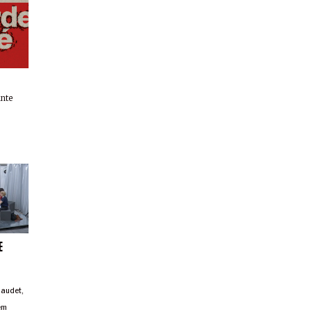
ante
E
Baudet
,
em