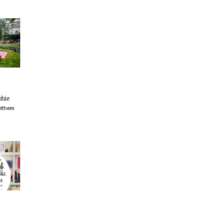
phie
ethem