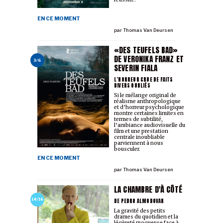
EN CE MOMENT
par
Thomas Van Deursen
«DES TEUFELS BAD»
DE VERONIKA FRANZ ET
3/6
SEVERIN FIALA
L’HORREUR CRUE DE FAITS
DIVERS OUBLIÉS
Si le mélange original de
réalisme anthropologique
et d’horreur psychologique
montre certaines limites en
termes de subtilité,
l’ambiance audiovisuelle du
film et une prestation
centrale inoubliable
parviennent à nous
bousculer.
EN CE MOMENT
par
Thomas Van Deursen
LA CHAMBRE D'À CÔTÉ
DE PEDRO ALMODOVAR
14/16
La gravité des petits
drames du quotidien et la
légèreté moqueuse face à