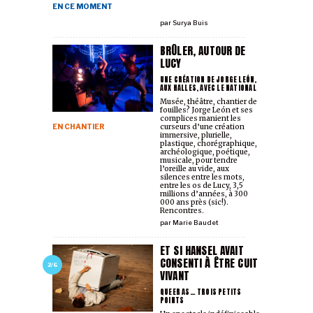
EN CE MOMENT
par
Surya Buis
BRÛLER, AUTOUR DE
LUCY
UNE CRÉATION DE JORGE LEÓN,
AUX HALLES, AVEC LE NATIONAL
Musée, théâtre, chantier de
fouilles? Jorge León et ses
complices manient les
EN CHANTIER
curseurs d’une création
immersive, plurielle,
plastique, chorégraphique,
archéologique, poétique,
musicale, pour tendre
l’oreille au vide, aux
silences entre les mots,
entre les os de Lucy, 3,5
millions d’années, à 300
000 ans près (sic!).
Rencontres.
par
Marie Baudet
ET SI HANSEL AVAIT
CONSENTI À ÊTRE CUIT
2/6
VIVANT
QUEER AS… TROIS PETITS
POINTS