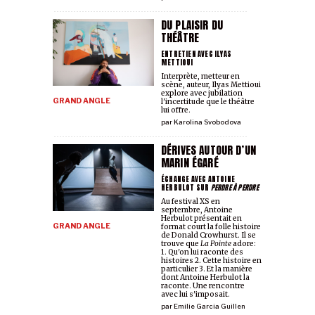
DU PLAISIR DU
THÉÂTRE
ENTRETIEN AVEC ILYAS
METTIOUI
Interprète, metteur en
scène, auteur, Ilyas Mettioui
explore avec jubilation
GRAND ANGLE
l'incertitude que le théâtre
lui offre.
par
Karolina Svobodova
DÉRIVES AUTOUR D’UN
MARIN ÉGARÉ
ÉCHANGE AVEC ANTOINE
HERBULOT SUR
PERDRE À PERDRE
Au festival XS en
septembre, Antoine
Herbulot présentait en
GRAND ANGLE
format court la folle histoire
de Donald Crowhurst. Il se
trouve que
La Pointe
adore:
1. Qu'on lui raconte des
histoires 2. Cette histoire en
particulier 3. Et la manière
dont Antoine Herbulot la
raconte. Une rencontre
avec lui s'imposait.
par
Emilie Garcia Guillen