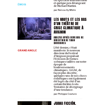
Un spectacle indéfinissable
et quelque peu dérangeant
ÉMOIS
de Michael Martini.
par
Raïssa Ay Mbilo
LES HAUTS ET LES BAS
D’UN THÉÂTRE DE
CRISE CLIMATIQUE À
AVIGNON
ANALYSE APRÈS DEUX ANS DE
DIRECTION DE TIAGO
RODRIGUES
L’été dernier, c’était
GRAND ANGLE
manifeste: le nouveau
directeur du Festival
d’Avignon propulsait
l’éclosion de formes
scéniques taillées sur notre
époque de
bouleversements
climatiques. Cet été, de
façon plus discrète,
quelques-uns de nos chocs
esthétiques ont également
été logés du côté d’un
certain théâtre écolo.
Tentative de décryptage
d’une tendance.
par
Philippe Couture
JUANA FICCIÓN,