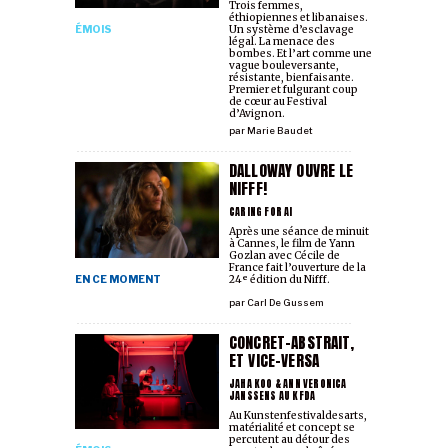
Trois femmes,
éthiopiennes et libanaises.
ÉMOIS
Un système d’esclavage
légal. La menace des
bombes. Et l’art comme une
vague bouleversante,
résistante, bienfaisante.
Premier et fulgurant coup
de cœur au Festival
d’Avignon.
par
Marie Baudet
DALLOWAY OUVRE LE
NIFFF!
CARING FOR AI
Après une séance de minuit
à Cannes, le film de Yann
Gozlan avec Cécile de
France fait l’ouverture de la
EN CE MOMENT
24ᵉ édition du Nifff.
par
Carl De Gussem
CONCRET-ABSTRAIT,
ET VICE-VERSA
JAHA KOO & ANN VERONICA
JANSSENS AU KFDA
Au Kunstenfestivaldesarts,
matérialité et concept se
percutent au détour des