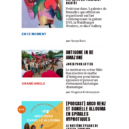
BIENTÔT
Petit tour dans 3 galeries de
Bruxelles qui offrent un
regard neuf sur l'art
contemporain: la galerie
DYS, la Waldburger
Wouters, et Alice Gallery.
EN CE MOMENT
par
Surya Buis
ANTIGONE IN DE
AMAZONE
JOUER POUR LUTTER
Le metteur en scène Milo
Rau réactive le mythe
d’Antigone pour mieux
éprouver et penser un
événement historique
GRAND ANGLE
dramatique.
par
Virginie Krotoszyner
[PODCAST] ARCO RENZ
ET DANIELLE ALLOUMA
8/10
EN SPIRALES
HYPNOTIQUES
LE HUITIÈME ÉPISODE DE