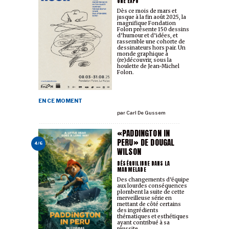
UNE EXPO
Dès ce mois de mars et
jusque à la fin août 2025, la
magnifique Fondation
Folon présente 150 dessins
d’humour et d’idées, et
rassemble une cohorte de
dessinateurs hors pair. Un
monde graphique à
(re)découvrir, sous la
houlette de Jean-Michel
Folon.
EN CE MOMENT
par
Carl De Gussem
«PADDINGTON IN
PERU» DE DOUGAL
4/6
WILSON
DÉSÉQUILIBRE DANS LA
MARMELADE
Des changements d’équipe
aux lourdes conséquences
plombent la suite de cette
merveilleuse série en
mettant de côté certains
des ingrédients
thématiques et esthétiques
ayant contribué à sa
réussite.