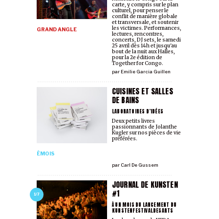
carte, y compris sur le plan
culturel, pour penser le
conflit de manière globale
et transversale, et soutenir
les victimes. Performances,
GRAND ANGLE
lectures, rencontres,
concerts, DJ sets, le samedi
25 avril dès 14h et jusqu'au
bout de la nuit aux Halles,
pour la 2e édition de
Together for Congo.
par
Emilie Garcia Guillen
CUISINES ET SALLES
DE BAINS
LABORATOIRES D’IDÉES
Deux petits livres
passionnants de Jolanthe
Kugler sur nos pièces de vie
préférées.
ÉMOIS
par
Carl De Gussem
JOURNAL DE KUNSTEN
#1
1/7
À UN MOIS DU LANCEMENT DU
KUNSTENFESTIVALDESARTS