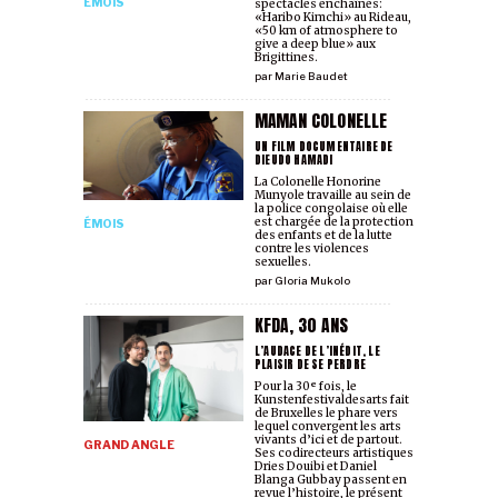
ÉMOIS
spectacles enchaînés:
«Haribo Kimchi» au Rideau,
«50 km of atmosphere to
give a deep blue» aux
Brigittines.
par
Marie Baudet
MAMAN COLONELLE
UN FILM DOCUMENTAIRE DE
DIEUDO HAMADI
La Colonelle Honorine
Munyole travaille au sein de
la police congolaise où elle
est chargée de la protection
ÉMOIS
des enfants et de la lutte
contre les violences
sexuelles.
par
Gloria Mukolo
KFDA, 30 ANS
L’AUDACE DE L’INÉDIT, LE
PLAISIR DE SE PERDRE
Pour la 30ᵉ fois, le
Kunstenfestivaldesarts fait
de Bruxelles le phare vers
lequel convergent les arts
vivants d’ici et de partout.
GRAND ANGLE
Ses codirecteurs artistiques
Dries Douibi et Daniel
Blanga Gubbay passent en
revue l’histoire, le présent