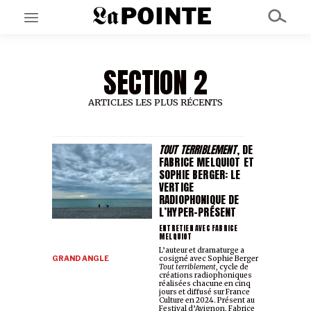
SECTION 2
EN CE MOMENT
GRAND ANGLE
AU LARGE
ARTICLES LES PLUS RÉCENTS
ÉMOIS
EN CHANTIER
SÉRIES
TOUT TERRIBLEMENT
, DE
FABRICE MELQUIOT ET
SOPHIE BERGER: LE
VERTIGE
À PROPOS
RADIOPHONIQUE DE
NOS PARTENAIRES
L’HYPER-PRÉSENT
SOUTENEZ NOUS
ENTRETIEN AVEC FABRICE
MELQUIOT
L’auteur et dramaturge a
GRAND ANGLE
cosigné avec Sophie Berger
Tout terriblement
, cycle de
créations radiophoniques
réalisées chacune en cinq
jours et diffusé sur France
Culture en 2024. Présent au
Festival d’Avignon, Fabrice