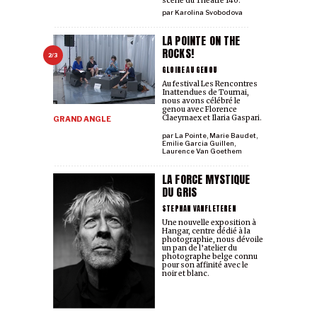
scène du Théâtre 140.
par
Karolina Svobodova
LA POINTE ON THE
ROCKS!
2/3
GLOIRE AU GENOU
Au festival Les Rencontres
Inattendues de Tournai,
nous avons célébré le
genou avec Florence
Claeymaex et Ilaria Gaspari.
GRAND ANGLE
par
La Pointe
,
Marie Baudet
,
Emilie Garcia Guillen
,
Laurence Van Goethem
LA FORCE MYSTIQUE
DU GRIS
STEPHAN VANFLETEREN
Une nouvelle exposition à
Hangar, centre dédié à la
photographie, nous dévoile
un pan de l’atelier du
photographe belge connu
pour son affinité avec le
noir et blanc.