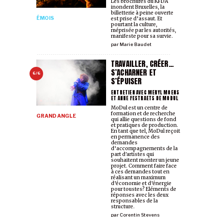
Les brochures du KFDA
inondent Bruxelles, la
billetterie à peine ouverte
ÉMOIS
est prise d’assaut. Et
pourtant la culture,
méprisée par les autorités,
manifeste pour sa survie.
par
Marie Baudet
TRAVAILLER, CRÉER…
S’ACHARNER ET
6/6
S’ÉPUISER
ENTRETIEN AVEC MERYL MOENS
ET ANNE FESTRAETS DE MODUL
MoDul est un centre de
formation et de recherche
GRAND ANGLE
qui allie questions de fond
et pratiques de production.
En tant que tel, MoDul reçoit
en permanence des
demandes
d’accompagnements de la
part d'artistes qui
souhaitent monter un jeune
projet. Comment faire face
à ces demandes tout en
réalisant un maximum
d’économie et d’énergie
pour toustes? Eléments de
réponses avec les deux
responsables de la
structure.
par
Corentin Stevens