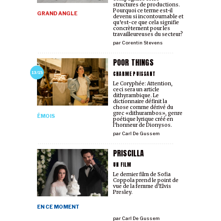
structures de productions.
Pourquoi ce terme est-il
GRAND ANGLE
devenu si incontournable et
qu’est-ce que cela signifie
concrètement pour les
travailleur·euses du secteur?
par
Corentin Stevens
POOR THINGS
CHARME PUISSANT
13/15
Le Coryphée: Attention,
ceci sera un article
dithyrambique. Le
dictionnaire définit la
chose comme dérivé du
grec «dithurambos», genre
ÉMOIS
poétique lyrique créé en
l'honneur de Dionysos.
par
Carl De Gussem
PRISCILLA
UN FILM
Le dernier film de Sofia
Coppola prend le point de
vue de la femme d'Elvis
Presley.
EN CE MOMENT
par
Carl De Gussem