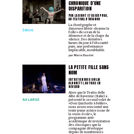
CHRONIQUE D’UNE
DISPARITION
PAR LA RIBOT ET ASIER PUGA,
AU FESTIVAL D’AVIGNON
La chorégraphe et
danseuse libère «Jeanne la
ÉMOIS
Folle» du sceau de la
démence et de la chape du
silence. Des dernières
lueurs du jour à l’obscurité
pure, une performance
implacable, inoubliable.
par
Marie Baudet
LA PETITE FILLE SANS
NOM
ENTRETIEN AVEC GIULIA
ALBONETTI, ACTRICE EN
DEVENIR
Alors que le Teatro delle
Albe de Ravenne (Italie) a
AU LARGE
présenté le second volet de
«Don Quichotte à brûler»,
nous avons rencontré une
toute jeune actrice issue de
la «non-école», le
programme anti-
académique de revisitation
des classiques que la
compagnie développe
depuis de nombreuses