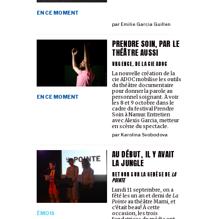
EN CE MOMENT
par
Emilie Garcia Guillen
PRENDRE SOIN, PAR LE
THÉÂTRE AUSSI
URGENCE, DE LA CIE ADOC
La nouvelle création de la
cie ADOC mobilise les outils
du théâtre documentaire
pour donner la parole au
EN CE MOMENT
personnel soignant. À voir
les 8 et 9 octobre dans le
cadre du festival Prendre
Soin à Namur. Entretien
avec Alexis Garcia, metteur
en scène du spectacle.
par
Karolina Svobodova
AU DÉBUT, IL Y AVAIT
LA JUNGLE
RETOUR SUR LA GENÈSE DE
LA
POINTE
Lundi 11 septembre, on a
fêté les un an et demi de
La
Pointe
au théâtre Marni, et
c'était beau! À cette
ÉMOIS
occasion, les trois