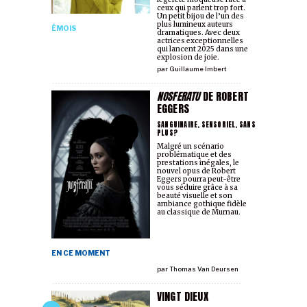
ceux qui parlent trop fort.
Un petit bijou de l’un des
plus lumineux auteurs
ÉMOIS
dramatiques. Avec deux
actrices exceptionnelles
qui lancent 2025 dans une
explosion de joie.
par
Guillaume Imbert
NOSFERATU
DE ROBERT
EGGERS
SANGUINAIRE, SENSORIEL, SANS
PLUS?
Malgré un scénario
problématique et des
prestations inégales, le
nouvel opus de Robert
Eggers pourra peut-être
vous séduire grâce à sa
beauté visuelle et son
ambiance gothique fidèle
au classique de Murnau.
EN CE MOMENT
par
Thomas Van Deursen
VINGT DIEUX