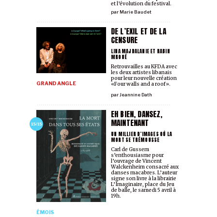
et l’évolution du festival.
par
Marie Baudet
DE L’EXIL ET DE LA
CENSURE
LINA MAJDALANIE ET RABIH
MROUÉ
Retrouvailles au KFDA avec
les deux artistes libanais
pour leur nouvelle création
GRAND ANGLE
«Four walls and a roof».
par
Jeannine Dath
EH BIEN, DANSEZ,
MAINTENANT
15/15
UN MILLIER D’IMAGES OÙ LA
MORT SE TRÉMOUSSE
Carl de Gussem
s’enthousiasme pour
l’ouvrage de Vincent
Walckenheim consacré aux
danses macabres. L’auteur
signe son livre à la librairie
L’Imaginaire, place du Jeu
de balle, le samedi 5 avril à
19h.
ÉMOIS