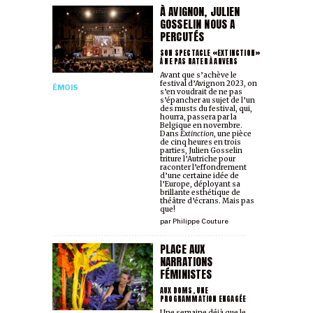
À AVIGNON, JULIEN
GOSSELIN NOUS A
PERCUTÉS
SON SPECTACLE «EXTINCTION»
À NE PAS RATER À ANVERS
Avant que s’achève le
festival d’Avignon 2023, on
ÉMOIS
s’en voudrait de ne pas
s’épancher au sujet de l’un
des musts du festival, qui,
hourra, passera par la
Belgique en novembre.
Dans
Extinction
, une pièce
de cinq heures en trois
parties, Julien Gosselin
triture l’Autriche pour
raconter l’effondrement
d’une certaine idée de
l’Europe, déployant sa
brillante esthétique de
théâtre d’écrans. Mais pas
que!
par
Philippe Couture
PLACE AUX
NARRATIONS
FÉMINISTES
AUX DOMS, UNE
PROGRAMMATION ENGAGÉE
Une semaine déjà que le