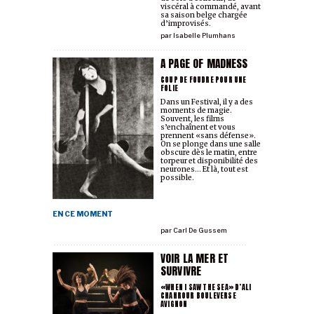
viscéral à commandé, avant
sa saison belge chargée
d’improvisés.
par
Isabelle Plumhans
A PAGE OF MADNESS
COUP DE FOUDRE POUR UNE
FOLIE
Dans un Festival, il y a des
moments de magie.
Souvent, les films
s’enchaînent et vous
prennent «sans défense».
On se plonge dans une salle
obscure dès le matin, entre
torpeur et disponibilité des
neurones… Et là, tout est
possible.
EN CE MOMENT
par
Carl De Gussem
VOIR LA MER ET
SURVIVRE
«WHEN I SAW THE SEA» D’ALI
CHAHROUR BOULEVERSE
AVIGNON