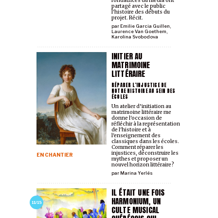
fondatrices du média ont
partagé avec le public
l'histoire des débuts du
projet. Récit.
par
Emilie Garcia Guillen
,
Laurence Van Goethem
,
Karolina Svobodova
INITIER AU
MATRIMOINE
LITTÉRAIRE
RÉPARER L’INJUSTICE DE
NOTRE HISTOIRE AU SEIN DES
ÉCOLES
Un atelier d’initiation au
matrimoine littéraire me
donne l'occasion de
réfléchir à la représentation
de l'histoire et à
l'enseignement des
classiques dans les écoles.
Comment réparer les
injustices, déconstruire les
EN CHANTIER
mythes et proposer un
nouvel horizon littéraire?
par
Marina Yerlès
IL ÉTAIT UNE FOIS
HARMONIUM, UN
11/15
CULTE MUSICAL