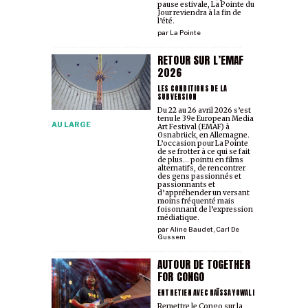
pause estivale, La Pointe du
Jour reviendra à la fin de
l’été.
par
La Pointe
RETOUR SUR L’EMAF
2026
LES CONDITIONS DE LA
SUBVERSION
Du 22 au 26 avril 2026 s’est
tenu le 39e European Media
AU LARGE
Art Festival (EMAF) à
Osnabrück, en Allemagne.
L’occasion pour La Pointe
de se frotter à ce qui se fait
de plus… pointu en films
alternatifs, de rencontrer
des gens passionnés et
passionnants et
d’appréhender un versant
moins fréquenté mais
foisonnant de l’expression
médiatique.
par
Aline Baudet
,
Carl De
Gussem
AUTOUR DE TOGETHER
FOR CONGO
ENTRETIEN AVEC RAÏSSA YOWALI
Remettre le Congo sur la