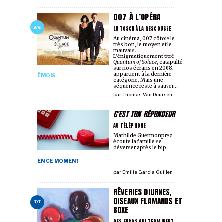
007 À L’OPÉRA
LA TOSCA À LA RESCOUSSE
3/6
Au cinéma, 007 côtoie le
très bon, le moyen et le
mauvais.
L’énigmatiquement titré
Quantum of Solace
, catapulté
sur nos écrans en 2008,
appartient à la dernière
ÉMOIS
catégorie. Mais une
séquence reste à sauver...
par
Thomas Van Deursen
C'EST TON RÉPONDEUR
AU TÉLÉPHONE
Mathilde Guermonprez
écoute la famille se
déverser après le bip.
EN CE MOMENT
par
Emilie Garcia Guillen
RÊVERIES DIURNES,
OISEAUX FLAMANDS ET
7/7
BOXE
DES EXPOS QUI TERMINENT