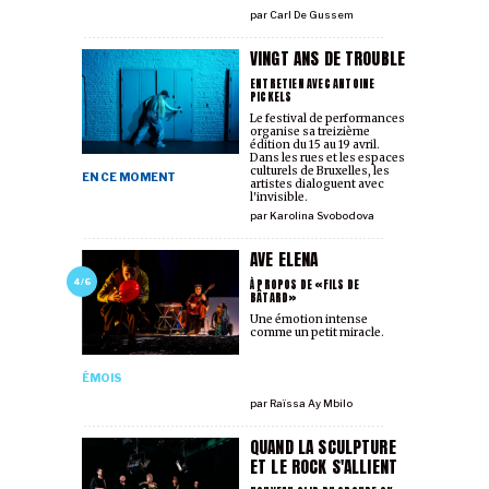
par
Carl De Gussem
VINGT ANS DE TROUBLE
ENTRETIEN AVEC ANTOINE
PICKELS
Le festival de performances
organise sa treizième
édition du 15 au 19 avril.
Dans les rues et les espaces
culturels de Bruxelles, les
EN CE MOMENT
artistes dialoguent avec
l'invisible.
par
Karolina Svobodova
AVE ELENA
À PROPOS DE «FILS DE
4/6
BÂTARD»
Une émotion intense
comme un petit miracle.
ÉMOIS
par
Raïssa Ay Mbilo
QUAND LA SCULPTURE
ET LE ROCK S'ALLIENT