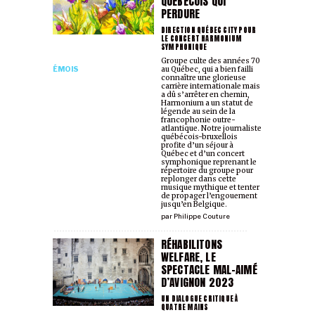
QUÉBÉCOIS QUI
PERDURE
DIRECTION QUÉBEC CITY POUR
LE CONCERT HARMONIUM
SYMPHONIQUE
Groupe culte des années 70
ÉMOIS
au Québec, qui a bien failli
connaître une glorieuse
carrière internationale mais
a dû s’arrêter en chemin,
Harmonium a un statut de
légende au sein de la
francophonie outre-
atlantique. Notre journaliste
québécois-bruxellois
profite d’un séjour à
Québec et d’un concert
symphonique reprenant le
répertoire du groupe pour
replonger dans cette
musique mythique et tenter
de propager l’engouement
jusqu’en Belgique.
par
Philippe Couture
RÉHABILITONS
WELFARE, LE
SPECTACLE MAL-AIMÉ
D’AVIGNON 2023
UN DIALOGUE CRITIQUE À
QUATRE MAINS