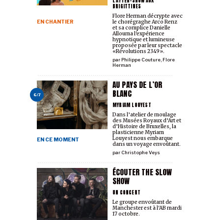
L'AFTER-SHOW AUX
BRIGITTINES
Flore Herman décrypte avec
EN CHANTIER
le chorégraghe Arco Renz
et sa complice Danielle
Allouma l'expérience
hypnotique et lumineuse
proposée par leur spectacle
«Révolutions 2349».
par
Philippe Couture
,
Flore
Herman
AU PAYS DE L’OR
BLANC
6/7
MYRIAM LOUYEST
Dans l’atelier de moulage
des Musées Royaux d’Art et
d’Histoire de Bruxelles, la
plasticienne Myriam
Louyest nous embarque
EN CE MOMENT
dans un voyage envoûtant.
par
Christophe Veys
ÉCOUTER THE SLOW
SHOW
UN CONCERT
Le groupe envoûtant de
Manchester est à l'AB mardi
17 octobre.