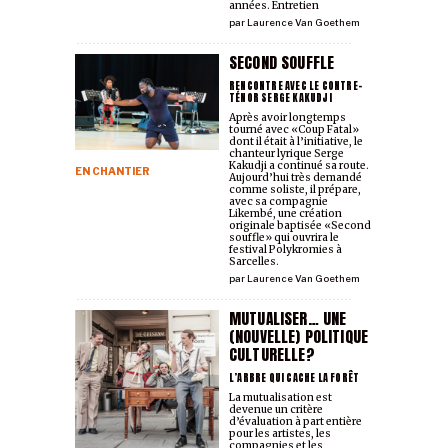
années. Entretien
par
Laurence Van Goethem
SECOND SOUFFLE
RENCONTRE AVEC LE CONTRE-
TÉNOR SERGE KAKUDJI
Après avoir longtemps
tourné avec «Coup Fatal»
dont il était à l’initiative, le
chanteur lyrique Serge
Kakudji a continué sa route.
EN CHANTIER
Aujourd’hui très demandé
comme soliste, il prépare,
avec sa compagnie
Likembé, une création
originale baptisée «Second
souffle» qui ouvrira le
festival Polykromies à
Sarcelles.
par
Laurence Van Goethem
MUTUALISER… UNE
(NOUVELLE) POLITIQUE
CULTURELLE?
L’ARBRE QUI CACHE LA FORÊT
La mutualisation est
devenue un critère
d’évaluation à part entière
pour les artistes, les
compagnies et les