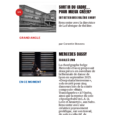
SORTIR DU CADRE...
POUR MIEUX CRÉER?
1/6
ENTRETIEN AVEC VALÉRIE CORDY
Rencontre avec la directrice
de La Fabrique de théâtre.
GRAND ANGLE
par
Corentin Stevens
MERCEDES DASSY
ESCALE À LYON
La chorégraphe belge
Mercedes Dassy proposait
deux pièces en ouverture de
la Biennale de danse de
Lyon en septembre 2025.
«Deepstaria bienvenue»,
EN CE MOMENT
solo recréé pour cinq
danseurs lors de la soirée
composée «Nuits
Transfigurées» à l’Opéra,
ainsi que la reprise du solo
«Spongebabe in L.A. (4
Love et Anxiety)», aux Subs.
Rencontre avec une
créatrice joyeusement
prolifique, sur son travail,
de solo à collectif, de