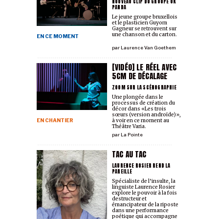
NOUVEAU CLIP DU GROUPE OK
PANDA
Le jeune groupe bruxellois
et le plasticien Guyom
Gagneur se retrouvent sur
une chanson et du carton.
EN CE MOMENT
par
Laurence Van Goethem
[VIDÉO] LE RÉEL AVEC
5CM DE DÉCALAGE
ZOOM SUR LA SCÉNOGRAPHIE
Une plongée dans le
processus de création du
décor dans «Les trois
sœurs (version androïde)»,
EN CHANTIER
à voir en ce moment au
Théâtre Varia.
par
La Pointe
TAC AU TAC
LAURENCE ROSIER REND LA
PAREILLE
Spécialiste de l’insulte, la
linguiste Laurence Rosier
explore le pouvoir à la fois
destructeur et
émancipateur de la riposte
dans une performance
poétique qui accompagne