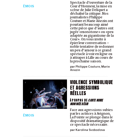
Spectacle d’ouverture de la
ÉMOIS
Cour d’Honneur, la mise en
scène de Julie Deliquet a
déchaîné la critique. Nos
journalistes Philippe
Couture et Marie Anezin ont
pourtant beaucoup aimé
cette pièce que d’autres ont
jugée «monotone» ou «peu
adaptée au gigantisme de la
Cour». On vous invite à
épier leur conversation –
noble tentative de redonner
un peu d’amour à ce grand
spectacle à voir en ligne ou
à attraper à Lille au cours de
la prochaine saison.
par
Philippe Couture
,
Marie
Anezin
VIOLENCE SYMBOLIQUE
ET AGRESSIONS
RÉELLES
À PROPOS DE
CARTE NOIRE
NOMMÉE DÉSIR
Face aux agressions subies
par les actrices à Avignon,
ÉMOIS
La Pointe se plonge dans le
dispositif dramaturgique de
ce spectacle nécessaire.
par
Karolina Svobodova