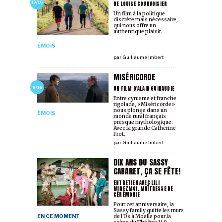
DE LOUISE COURVOISIER
13/16
Un film à la politique
discrète mais nécessaire,
qui nous offre un
authentique plaisir.
ÉMOIS
par
Guillaume Imbert
MISÉRICORDE
UN FILM D'ALAIN GUIRAUDIE
8/16
Entre cynisme et franche
rigolade, «Miséricorde»
nous plonge dans un
ÉMOIS
monde rural français
presque mythologique.
Avec la grande Catherine
Frot.
par
Guillaume Imbert
DIX ANS DU SASSY
CABARET, ÇA SE FÊTE!
ENTRETIEN AVEC LILI
MIREZMOI, MAÎTRESSE DE
CÉRÉMONIE
Pour cet anniversaire, la
Sassy family quitte les murs
EN CE MOMENT
de l'Os à Moelle pour la