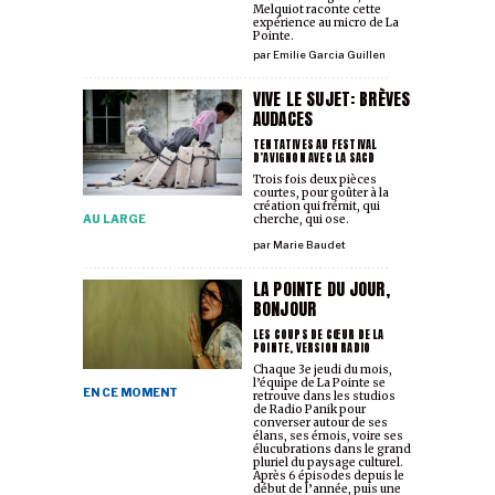
Melquiot raconte cette
expérience au micro de La
Pointe.
par
Emilie Garcia Guillen
VIVE LE SUJET: BRÈVES
AUDACES
TENTATIVES AU FESTIVAL
D’AVIGNON AVEC LA SACD
Trois fois deux pièces
courtes, pour goûter à la
création qui frémit, qui
AU LARGE
cherche, qui ose.
par
Marie Baudet
LA POINTE DU JOUR,
BONJOUR
LES COUPS DE CŒUR DE LA
POINTE, VERSION RADIO
Chaque 3e jeudi du mois,
l’équipe de La Pointe se
EN CE MOMENT
retrouve dans les studios
de Radio Panik pour
converser autour de ses
élans, ses émois, voire ses
élucubrations dans le grand
pluriel du paysage culturel.
Après 6 épisodes depuis le
début de l’année, puis une