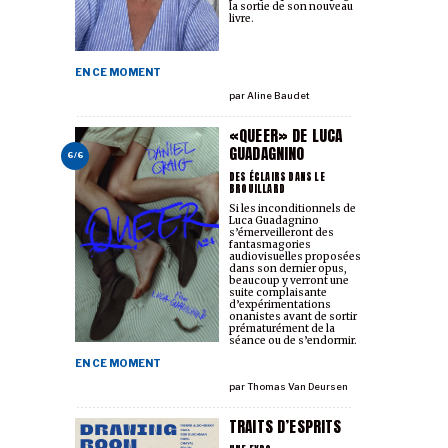
la sortie de son nouveau
livre.
EN CE MOMENT
par
Aline Baudet
«QUEER» DE LUCA
GUADAGNINO
6/6
DES ÉCLAIRS DANS LE
BROUILLARD
Si les inconditionnels de
Luca Guadagnino
s’émerveilleront des
fantasmagories
audiovisuelles proposées
dans son dernier opus,
beaucoup y verront une
suite complaisante
d’expérimentations
onanistes avant de sortir
prématurément de la
séance ou de s’endormir.
EN CE MOMENT
par
Thomas Van Deursen
TRAITS D’ESPRITS