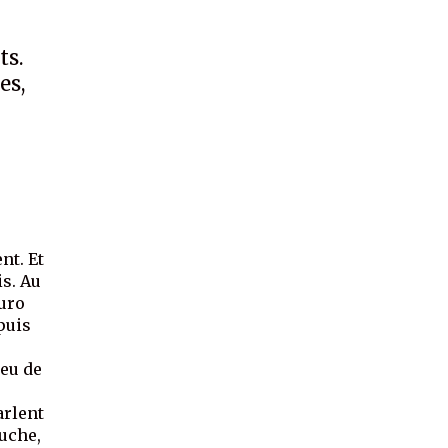
ts.
es,
nt. Et
is. Au
Kuro
puis
peu de
arlent
auche,