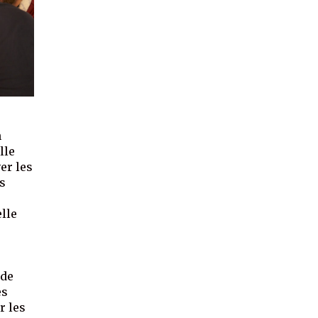
n
lle
er les
es
elle
 de
es
r les