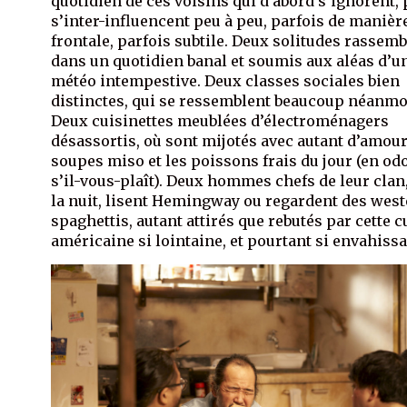
quotidien de ces voisins qui d’abord s’ignorent, 
s’inter-influencent peu à peu, parfois de manièr
frontale, parfois subtile. Deux solitudes rassem
dans un quotidien banal et soumis aux aléas d’u
météo intempestive. Deux classes sociales bien
distinctes, qui se ressemblent beaucoup néanmo
Deux cuisinettes meublées d’électroménagers
désassortis, où sont mijotés avec autant d’amour
soupes miso et les poissons frais du jour (en o
s’il-vous-plaît). Deux hommes chefs de leur clan,
la nuit, lisent Hemingway ou regardent des wes
spaghettis, autant attirés que rebutés par cette c
américaine si lointaine, et pourtant si envahissa