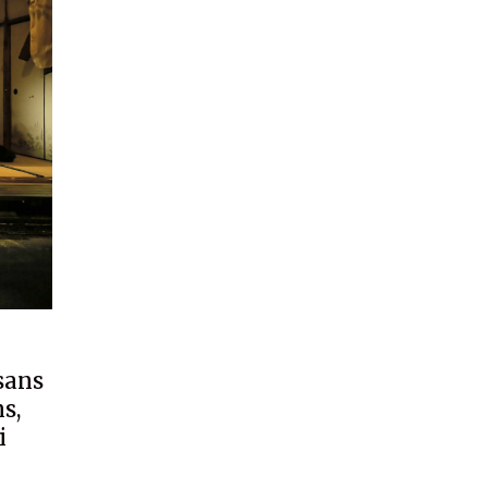
sans
s,
i