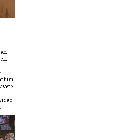
 en
 en
y
arium,
siveté
 vidéo
.