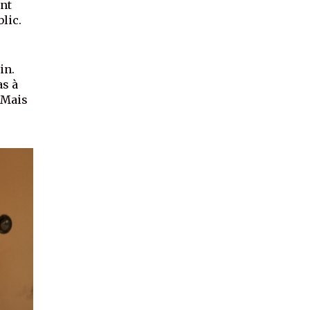
ant
lic.
in.
as à
. Mais