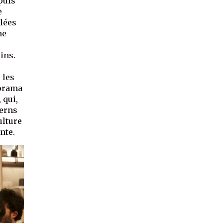
puis
e
blées
ne
ins.
 les
dorama
 qui,
terns
ulture
nte.