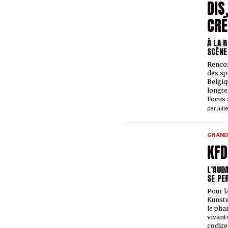
DIS
CR
À LA 
SCÈNE
Rencon
des sp
Belgiq
longte
Focus 
par
Julie
GRAND
KFD
L’AUDA
SE PE
Pour la
Kunste
le pha
vivants
codire