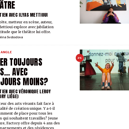
ÂTRE
TIEN AVEC ILYAS METTIOUI
rète, metteur en scène, auteur,
Mettioui explore avec jubilation
titude que le théâtre lui offre.
olina Svobodova
 ANGLE
ER TOUJOURS
2/6
US… AVEC
UJOURS MOINS?
TIEN AVEC VÉRONIQUE LEROY
ORY LIÈGE)
eur des arts vivants fait face à
alité de création unique. Y a-t-il
amment de place pour tous les
es qui souhaitent travailler? Jeune
ure, Factory offre depuis 4 ans des
pagnements et des résidences