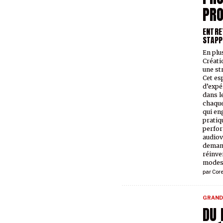
PR
ENTRE
STAPP
En plu
Créati
une st
Cet es
d’expé
dans l
chaque
qui en
pratiq
perfor
audiov
demand
réinve
modes 
par
Core
GRAND
DU 