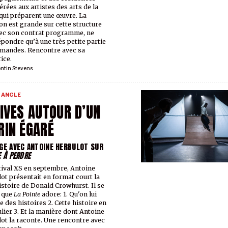
rées aux artistes des arts de la
qui préparent une œuvre. La
on est grande sur cette structure
vec son contrat programme, ne
épondre qu’à une très petite partie
mandes. Rencontre avec sa
ice.
ntin Stevens
 ANGLE
IVES AUTOUR D’UN
IN ÉGARÉ
GE AVEC ANTOINE HERBULOT SUR
 À PERDRE
tival XS en septembre, Antoine
ot présentait en format court la
histoire de Donald Crowhurst. Il se
 que
La Pointe
adore: 1. Qu'on lui
e des histoires 2. Cette histoire en
ulier 3. Et la manière dont Antoine
ot la raconte. Une rencontre avec