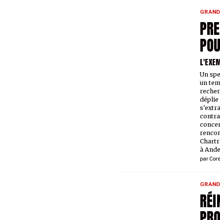
GRAND
PRE
POU
L'EXE
Un spe
un tem
recher
déplie
s'extr
contra
concen
rencon
Chartr
à Ande
par
Core
GRAND
RÉI
PRO