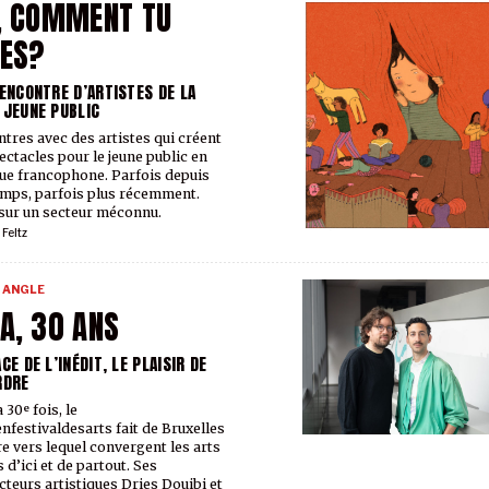
, COMMENT TU
ÉES?
RENCONTRE D’ARTISTES DE LA
 JEUNE PUBLIC
tres avec des artistes qui créent
ectacles pour le jeune public en
ue francophone. Parfois depuis
mps, parfois plus récemment.
sur un secteur méconnu.
 Feltz
 ANGLE
A, 30 ANS
CE DE L’INÉDIT, LE PLAISIR DE
RDRE
 30ᵉ fois, le
nfestivaldesarts fait de Bruxelles
re vers lequel convergent les arts
 d’ici et de partout. Ses
cteurs artistiques Dries Douibi et