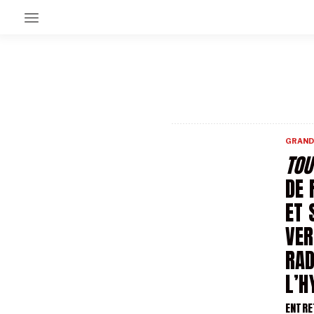
EN CE MOMENT
GRAND ANGLE
AU LARGE
ÉMOIS
GRAND
EN CHANTIER
TOU
SÉRIES
DE 
ET 
À PROPOS
NOS PARTENAIRES
VER
SOUTENEZ NOUS
RAD
L’H
ENTRE