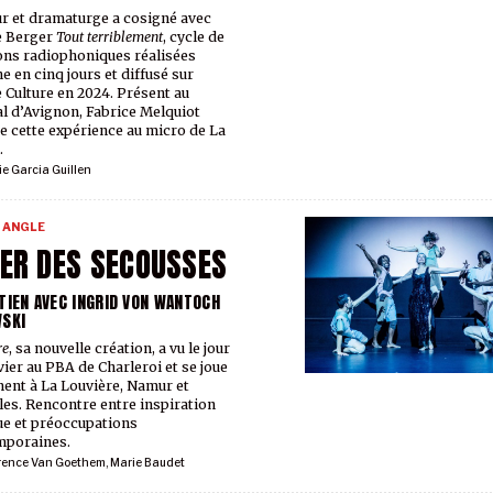
ur et dramaturge a cosigné avec
e Berger
Tout terriblement
, cycle de
ons radiophoniques réalisées
e en cinq jours et diffusé sur
 Culture en 2024. Présent au
al d’Avignon, Fabrice Melquiot
e cette expérience au micro de La
.
ie Garcia Guillen
 ANGLE
ER DES SECOUSSES
TIEN AVEC INGRID VON WANTOCH
SKI
re
, sa nouvelle création, a vu le jour
nvier au PBA de Charleroi et se joue
ent à La Louvière, Namur et
les. Rencontre entre inspiration
e et préoccupations
mporaines.
rence Van Goethem
,
Marie Baudet