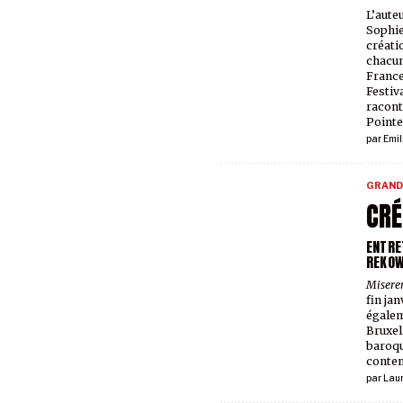
L’aute
Sophi
créati
chacun
France
Festiv
racont
Pointe
par
Emil
GRAND
CRÉ
ENTRE
REKOW
Misere
fin ja
égalem
Bruxel
baroqu
conte
par
Lau