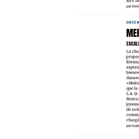
lui s'i
par
Emil
EN CE
ME
ESCAL
La cho
propos
Bienna
septem
bienve
danseu
«Nuits
que la
L.A. (4
Rencon
joyeus
de solo
comman
chargé
par
Isab