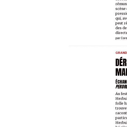
rémuné
scène 
pressi
qui, a
peut r
des de
directr
par
Core
GRAND
DÉR
MAR
ÉCHAN
PERDRE
Au fes
Herbul
folle 
trouve
racont
partic
Herbul