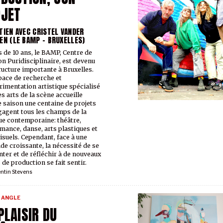
OJET
TIEN AVEC CRISTEL VANDER
EN (LE BAMP – BRUXELLES)
s de 10 ans, le BAMP, Centre de
on Puridisciplinaire, est devenu
ructure importante à Bruxelles.
pace de recherche et
rimentation artistique spécialisé
es arts de la scène accueille
 saison une centaine de projets
gagent tous les champs de la
ue contemporaine: théâtre,
mance, danse, arts plastiques et
isuels. Cependant, face à une
e croissante, la nécessité de se
nter et de réfléchir à de nouveaux
de production se fait sentir.
ntin Stevens
 ANGLE
PLAISIR DU