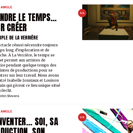
 ANGLE
NDRE LE TEMPS…
5/6
R CRÉER
MPLE DE LA VERRIÈRE
ctacle réussi nécessite toujours
ps long d’exploration et de
che. À La Verrière, le temps se
 et permet aux artistes de
aire pendant quelque temps des
intes de productions pour se
trer sur leur travail. Nous avons
tré Isabelle Jonniaux et Louison
ain qui gèrent ce lieu unique situé
rlecht.
ntin Stevens
 ANGLE
NVENTER... SOI, SA
3/6
DUCTION, SON