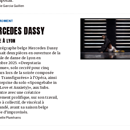
mposait.
ie Garcia Guillen
 MOMENT
RCEDES DASSY
E À LYON
régraphe belge Mercedes Dassy
ait deux pièces en ouverture de la
le de danse de Lyon en
bre 2025. «Deepstaria
nue», solo recréé pour cinq
rs lors de la soirée composée
 Transfigurées» à l’Opéra, ainsi
 reprise du solo «Spongebabe in
 Love et Anxiety)», aux Subs.
tre avec une créatrice
ement prolifique, sur son travail,
 à collectif, de viscéral à
dé, avant sa saison belge
e d’improvisés.
elle Plumhans