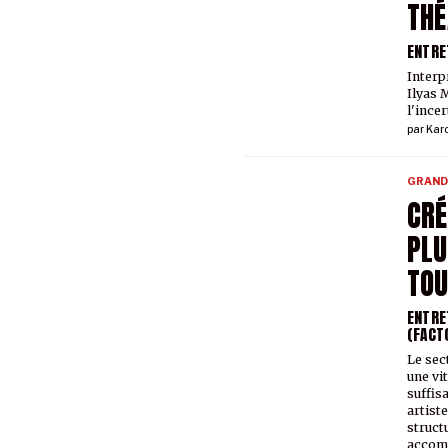
THÉ
ENTRE
Interp
Ilyas 
l'incer
par
Kar
GRAND
CRÉ
PL
TO
ENTRE
(FACT
Le sect
une vit
suffis
artist
struct
accom