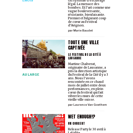
ÉMOIS
Un système d’esclavage
légal. La menace des
bombes. Et l’art comme une
vague bouleversante,
résistante, bienfaisante.
Premier et fulgurant coup
de cœur au Festival
d’Avignon.
par
Marie Baudet
TOUTE UNE VILLE
CAPTIVÉE
LE FESTIVAL DE LA CITÉ À
LAUSANNE
Martine Chalverat,
originaire de Lausanne, a
pris la direction artistique
AU LARGE
du Festival de la Cité il y a 3
ans. Nous l’avons
rencontrée en ce chaud
mois de juillet entre deux
performances, en plein
cœur du festival qui fait
vibrer les murs de cette
vieille ville suisse.
par
Laurence Van Goethem
WET ENOUGH!?
UN CONCERT
Release Party le 30 avril à
LaVallée.