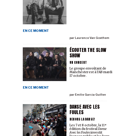
EN CE MOMENT
par
Laurence Van Goethem
ÉCOUTER THE SLOW
SHOW
UN CONCERT
Le groupe envoûtant de
Manchester est à l'AB mardi
17 octobre.
EN CE MOMENT
par
Emilie Garcia Guillen
DANSE AVEC LES
FOULES
DEHORS LA DANSE!
Les 7 et 8 octobre, la 11ᵉ
édition du festival
Danse
Avec les Foules
investit