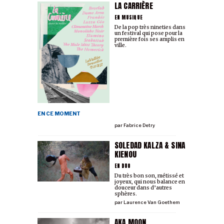
LA CARRIÈRE
EN MUSIQUE
De la pop très nineties dans
un festival qui pose pour la
première fois ses amplis en
ville.
EN CE MOMENT
par
Fabrice Detry
SOLEDAD KALZA & SINA
KIENOU
EN DUO
Du très bon son, métissé et
joyeux, qui nous balance en
douceur dans d’autres
sphères.
par
Laurence Van Goethem
AKA MOON