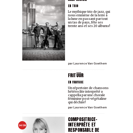
EN TRIO
Le mythique trio de jazz, qui
nous emmène de la terre à
la lune en passant par tout
un tas de pays, fête ses
trente ans et ses 20 albums!
par
Laurence Van Goethem
FRITÜÜR
EN FANFARE
Un répertoire de chansons
hétéroclite interprété a
cappella par une chorale
féminine post-végétaline
qui déchire!
par
Laurence Van Goethem
COMPOSITRICE-
INTERPRÈTE ET
14/18
RESPONSABLE DE