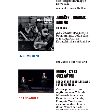
son fondateur: Philippe
Delvosalle.
par
Emilie Garcia Guillen
JANÁČEK - BRAHMS -
BARTÓK
UN ALBUM
Avec deux tempéraments
bouillonnants de la scène
classique: Patricia
Kopatchinskaja et Fazil Say.
EN CE MOMENT
par
Charles-Henry Boland
MOREL, C’EST
QUELQU’UN!
RENCONTRE À BRUXELLES AVEC
FRANÇOIS MOREL
Connu pour son duo
mythique avec Yolande
Moreau du temps des
GRAND ANGLE
Deschiens sur Canal+,
François Morel a joué
également dans la série
Baron Noir
et dans de