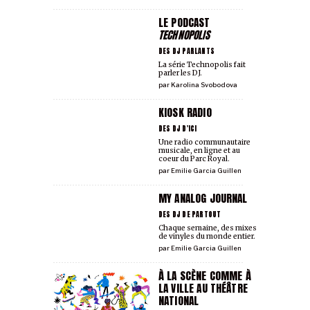
LE PODCAST
TECHNOPOLIS
DES DJ PARLANTS
La série Technopolis fait
parler les DJ.
par
Karolina Svobodova
KIOSK RADIO
DES DJ D'ICI
Une radio communautaire
musicale, en ligne et au
coeur du Parc Royal.
par
Emilie Garcia Guillen
MY ANALOG JOURNAL
DES DJ DE PARTOUT
Chaque semaine, des mixes
de vinyles du monde entier.
par
Emilie Garcia Guillen
À LA SCÈNE COMME À
LA VILLE AU THÉÂTRE
NATIONAL