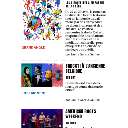
LES CITOYEN·NES S'EMPARENT
DE LA SCÈNE
Du 27 au 29 avril, le nouveau
festival du Théâtre National
met en lumière le travail
mené par des citoyen·nes
de divers horizons et des
artistes.
La Pointe
a
rencontré Isabelle Collard,
responsable des relations
avec les publics et de la
médiation culturelle, pour
évoquer les enjeux de ce
GRAND ANGLE
rendez-vous inédit.
par
Emilie Garcia Guillen
BRDCST! À L'ANCIENNE
BELGIQUE
DEBOUT
Un week-end avec de la
musique venue du monde
entier.
EN CE MOMENT
par
Emilie Garcia Guillen
AMERICAN ROOTS
WEEKEND
DU FOLK