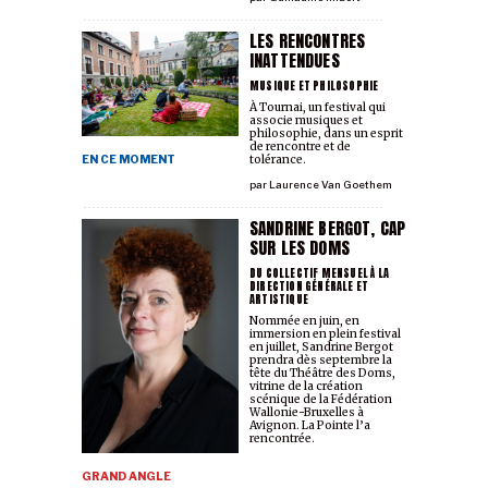
LES RENCONTRES
INATTENDUES
MUSIQUE ET PHILOSOPHIE
À Tournai, un festival qui
associe musiques et
philosophie, dans un esprit
de rencontre et de
EN CE MOMENT
tolérance.
par
Laurence Van Goethem
SANDRINE BERGOT, CAP
SUR LES DOMS
DU COLLECTIF MENSUEL À LA
DIRECTION GÉNÉRALE ET
ARTISTIQUE
Nommée en juin, en
immersion en plein festival
en juillet, Sandrine Bergot
prendra dès septembre la
tête du Théâtre des Doms,
vitrine de la création
scénique de la Fédération
Wallonie-Bruxelles à
Avignon. La Pointe l’a
rencontrée.
GRAND ANGLE