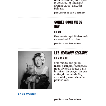
nombreux films, dont
Après
la vie
(2002) et
Un couple
épatant
(2003) de Lucas
Belvaux.
par
Laurence Van Goethem
SOIRÉE GOOD VIBES
RAP
EN RAP
Une soirée rap à Molenbeek
ce vendredi 7 octobre.
par
Karolina Svobodova
LES
BLACKOUT SESSIONS
EN MUSIQUE
Cela fait dix ans qu’un
mardi par mois, l’Atelier 210
nous invite à écouter dans
le noir un disque, un disque
entier, du début à la fin,
ensemble, sans la lumière
pour se voir.
EN CE MOMENT
par
Karolina Svobodova