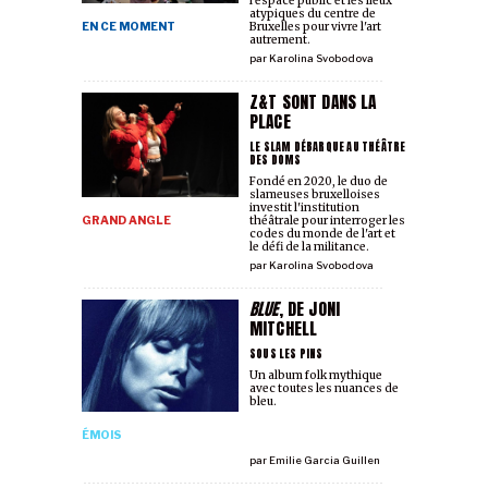
l'espace public et les lieux
atypiques du centre de
EN CE MOMENT
Bruxelles pour vivre l'art
autrement.
par
Karolina Svobodova
Z&T SONT DANS LA
PLACE
LE SLAM DÉBARQUE AU THÉÂTRE
DES DOMS
Fondé en 2020, le duo de
slameuses bruxelloises
investit l'institution
GRAND ANGLE
théâtrale pour interroger les
codes du monde de l'art et
le défi de la militance.
par
Karolina Svobodova
BLUE
, DE JONI
MITCHELL
SOUS LES PINS
Un album folk mythique
avec toutes les nuances de
bleu.
ÉMOIS
par
Emilie Garcia Guillen