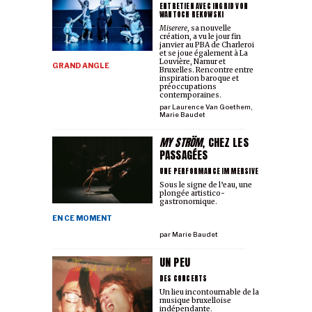
ENTRETIEN AVEC INGRID VON
WANTOCH REKOWSKI
Miserere
, sa nouvelle
création, a vu le jour fin
janvier au PBA de Charleroi
et se joue également à La
Louvière, Namur et
GRAND ANGLE
Bruxelles. Rencontre entre
inspiration baroque et
préoccupations
contemporaines.
par
Laurence Van Goethem
,
Marie Baudet
MY STRÖM
, CHEZ LES
PASSAGÉES
UNE PERFORMANCE IMMERSIVE
Sous le signe de l’eau, une
plongée artistico-
gastronomique.
EN CE MOMENT
par
Marie Baudet
UN PEU
DES CONCERTS
Un lieu incontournable de la
musique bruxelloise
indépendante.