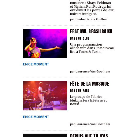
musiciens Shaya Feldman
et Myriam Ron Roth qui lui
ont ouvert les portes de leur
univers intrigant.
par
Emilie Garcia Guillen
FESTIVAL BRASILBAIXU
DANS UN CLUB
Une programmation
alléchante dans un nouveau
lieu à Tours & Taxis.
EN CE MOMENT
par
Laurence Van Goethem
FÊTE DE LA MUSIQUE
DANS UN PARC
Le groupe de Fabrice
Mukuna fera la fête avec
nous!
EN CE MOMENT
par
Laurence Van Goethem
DEPUIS QUE TU N’AS