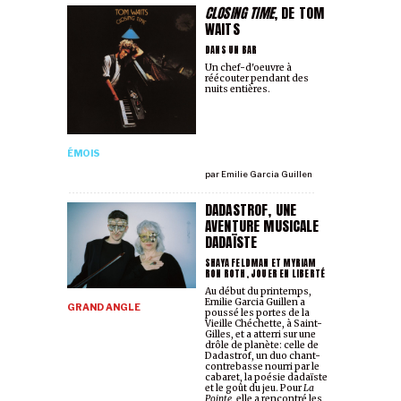
CLOSING TIME
, DE TOM
WAITS
DANS UN BAR
Un chef-d'oeuvre à
réécouter pendant des
nuits entières.
ÉMOIS
par
Emilie Garcia Guillen
DADASTROF, UNE
AVENTURE MUSICALE
DADAÏSTE
SHAYA FELDMAN ET MYRIAM
RON ROTH, JOUER EN LIBERTÉ
Au début du printemps,
Emilie Garcia Guillen a
GRAND ANGLE
poussé les portes de la
Vieille Chéchette, à Saint-
Gilles, et a atterri sur une
drôle de planète: celle de
Dadastrof, un duo chant-
contrebasse nourri par le
cabaret, la poésie dadaïste
et le goût du jeu. Pour
La
Pointe
, elle a rencontré les