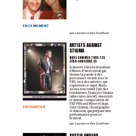
EN CE MOMENT
par
Laurence Van Goethem
ARTISTS AGAINST
STIGMA
NOUS SOMMES TOUS·TES
SÉRO-CONCERNÉ·ES
À Anvers a lieu la troisième
édition d’un festival qui
donne la parole à des
personnes vivant avec le
VIH, ou à des artistes qui
explorent ce sujet. Nous
avons rencontré l’un des
fondateurs, François Vaiana
(alias nino_uncut), musicien
et auteur-compositeur de
l’EP
Pills and Water
et Juan
EN CHANTIER
Cruz Cizmar, chorégraphe
et danseur, qui prépare une
performance pour ce
festival.
par
Laurence Van Goethem
KASSIA UNDEAD