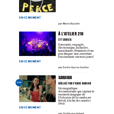
EN CE MOMENT
par
Marie Baudet
À L'ATELIER 210
ETTERBEEK
Dansante, engagée,
électronique, inclusive,
karaokante, féministe et un
peu dingue: une ouverture
foisonnante sur trois jours!
EN CE MOMENT
par
Emilie Garcia Guillen
SARAVAH
RÉALISÉ PAR PIERRE BAROUH
5/16
Un magnifique
documentaire qui capture le
moment magique de
l’éclosion de la samba au
Brésil, à la fin des années
1960.
EN CE MOMENT
par
Guillaume Imbert