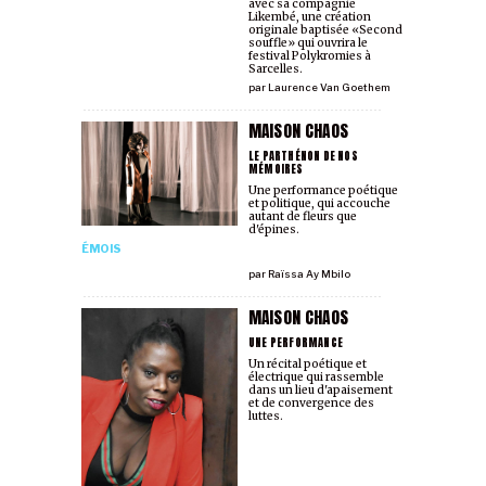
avec sa compagnie
Likembé, une création
originale baptisée «Second
souffle» qui ouvrira le
festival Polykromies à
Sarcelles.
par
Laurence Van Goethem
MAISON CHAOS
LE PARTHÉNON DE NOS
MÉMOIRES
Une performance poétique
et politique, qui accouche
autant de fleurs que
d'épines.
ÉMOIS
par
Raïssa Ay Mbilo
MAISON CHAOS
UNE PERFORMANCE
Un récital poétique et
électrique qui rassemble
dans un lieu d'apaisement
et de convergence des
luttes.