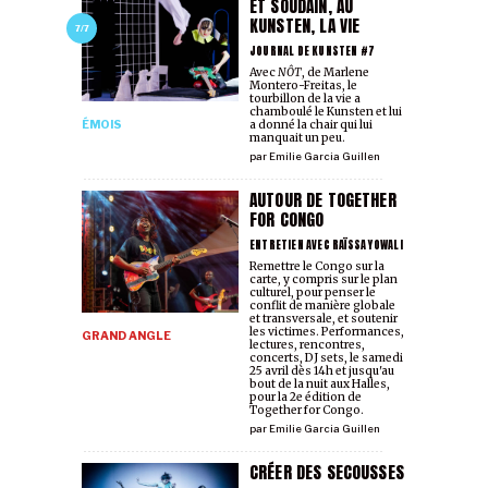
ET SOUDAIN, AU
KUNSTEN, LA VIE
7/7
JOURNAL DE KUNSTEN #7
Avec
NÔT
, de Marlene
Montero-Freitas, le
tourbillon de la vie a
chamboulé le Kunsten et lui
ÉMOIS
a donné la chair qui lui
manquait un peu.
par
Emilie Garcia Guillen
AUTOUR DE TOGETHER
FOR CONGO
ENTRETIEN AVEC RAÏSSA YOWALI
Remettre le Congo sur la
carte, y compris sur le plan
culturel, pour penser le
conflit de manière globale
et transversale, et soutenir
les victimes. Performances,
GRAND ANGLE
lectures, rencontres,
concerts, DJ sets, le samedi
25 avril dès 14h et jusqu'au
bout de la nuit aux Halles,
pour la 2e édition de
Together for Congo.
par
Emilie Garcia Guillen
CRÉER DES SECOUSSES