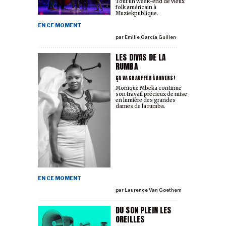
Tout un week-end de vieux
folk américain à
Muziekpublique.
EN CE MOMENT
par
Emilie Garcia Guillen
LES DIVAS DE LA
RUMBA
ÇA VA CHAUFFER À ANVERS!
Monique Mbeka continue
son travail précieux de mise
en lumière des grandes
dames de la rumba.
EN CE MOMENT
par
Laurence Van Goethem
DU SON PLEIN LES
OREILLES