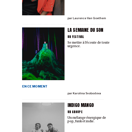
par
Laurence Van Goethem
LA SEMAINE DU SON
UN FESTIVAL
Se mettre à l'écoute de toute
urgence.
EN CE MOMENT
par
Karolina Svobodova
INDIGO MANGO
UN GROUPE
Un mélange énergique de
pop, funk et indie.