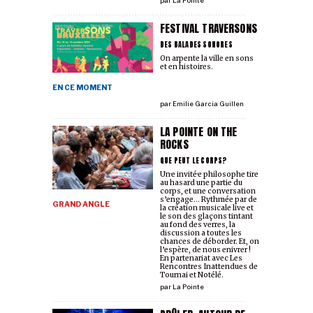
par
La Pointe
FESTIVAL TRAVERSONS
DES BALADES SONORES
On arpente la ville en sons
et en histoires.
EN CE MOMENT
par
Emilie Garcia Guillen
LA POINTE ON THE
ROCKS
QUE PEUT LE CORPS?
Un·e invité·e philosophe tire
au hasard une partie du
corps, et une conversation
s’engage… Rythmée par de
GRAND ANGLE
la création musicale live et
le son des glaçons tintant
au fond des verres, la
discussion a toutes les
chances de déborder. Et, on
l’espère, de nous enivrer !
En partenariat avec Les
Rencontres Inattendues de
Tournai et Notélé.
par
La Pointe