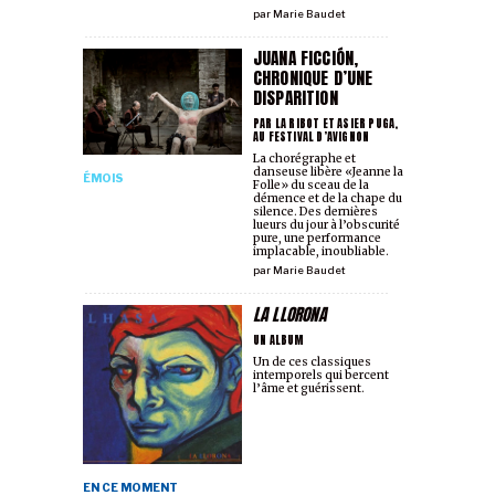
par
Marie Baudet
JUANA FICCIÓN,
CHRONIQUE D’UNE
DISPARITION
PAR LA RIBOT ET ASIER PUGA,
AU FESTIVAL D’AVIGNON
La chorégraphe et
danseuse libère «Jeanne la
ÉMOIS
Folle» du sceau de la
démence et de la chape du
silence. Des dernières
lueurs du jour à l’obscurité
pure, une performance
implacable, inoubliable.
par
Marie Baudet
LA LLORONA
UN ALBUM
Un de ces classiques
intemporels qui bercent
l’âme et guérissent.
EN CE MOMENT