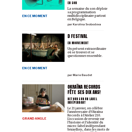
EN SON
La semaine du son déploie
sa programmation
multidisciplinaire partout
EN CE MOMENT
en Belgique.
par
Karolina Svobodova
D FESTIVAL
EN MOUVEMENT
Un présent extraordinaire
où se trouver et se
questionner ensemble.
EN CE MOMENT
par
Marie Baudet
OKRAÏNA RECORDS
FÊTE SES DIX ANS!
RETOUR SUR UN LABEL
INDÉPENDANT
Le 21 janvier, on célèbre
l'anniversaire d'Okraïna
Records à l'Atelier 210.
GRAND ANGLE
L'occasion de revenir sur
l'histoire et l'identité du
micro-label indépendant
bruxellois, dans les mots de