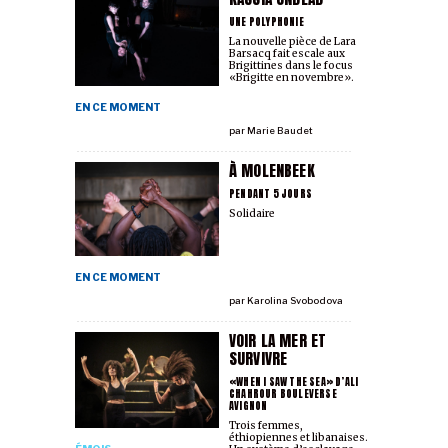
UNE POLYPHONIE
La nouvelle pièce de Lara
Barsacq fait escale aux
Brigittines dans le focus
«Brigitte en novembre».
EN CE MOMENT
par
Marie Baudet
À MOLENBEEK
PENDANT 5 JOURS
Solidaire
EN CE MOMENT
par
Karolina Svobodova
VOIR LA MER ET
SURVIVRE
«WHEN I SAW THE SEA» D’ALI
CHAHROUR BOULEVERSE
AVIGNON
Trois femmes,
éthiopiennes et libanaises.