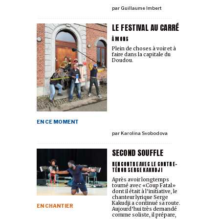
par
Guillaume Imbert
LE FESTIVAL AU CARRÉ
À MONS
Plein de choses à voir et à
faire dans la capitale du
Doudou.
EN CE MOMENT
par
Karolina Svobodova
SECOND SOUFFLE
RENCONTRE AVEC LE CONTRE-
TÉNOR SERGE KAKUDJI
Après avoir longtemps
tourné avec «Coup Fatal»
dont il était à l’initiative, le
chanteur lyrique Serge
Kakudji a continué sa route.
EN CHANTIER
Aujourd’hui très demandé
comme soliste, il prépare,