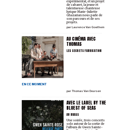
expérimental, et un projet
de cabaret, la jeune et
talentueuse chanteuse
lyrique Marie-Juliette
Ghazarian nous parle de
son parcours et de ses
projets.
par
Laurence Van Goethem
AU CINÉMA AVEC
THOMAS
LES SECRETS FABRICATION
EN CE MOMENT
par
Thomas Van Deursen
AVEC LE LABEL BY THE
BLUEST OF SEAS
AU BRASS
Une soirée, trois concerts
solo autour de la sortie de
l'album de Gwen Sainte-