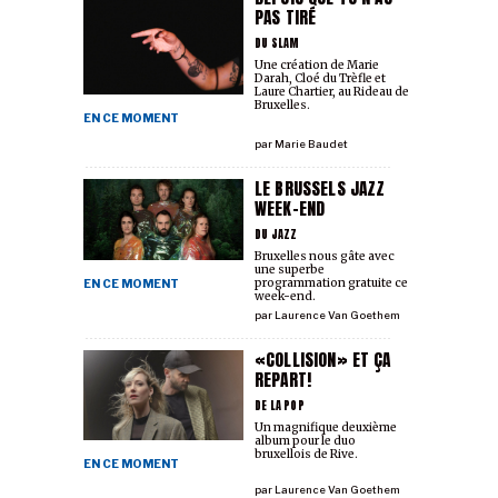
PAS TIRÉ
DU SLAM
Une création de Marie
Darah, Cloé du Trèfle et
Laure Chartier, au Rideau de
Bruxelles.
EN CE MOMENT
par
Marie Baudet
LE BRUSSELS JAZZ
WEEK-END
DU JAZZ
Bruxelles nous gâte avec
une superbe
programmation gratuite ce
EN CE MOMENT
week-end.
par
Laurence Van Goethem
«COLLISION» ET ÇA
REPART!
DE LA POP
Un magnifique deuxième
album pour le duo
bruxellois de Rive.
EN CE MOMENT
par
Laurence Van Goethem