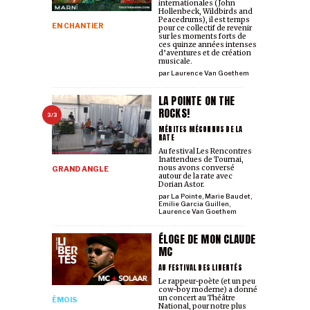
internationales (John
Hollenbeck, Wildbirds and
Peacedrums), il est temps
EN CHANTIER
pour ce collectif de revenir
sur les moments forts de
ces quinze années intenses
d’aventures et de création
musicale.
par
Laurence Van Goethem
LA POINTE ON THE
ROCKS!
3/3
MÉRITES MÉCONNUS DE LA
RATE
Au festival Les Rencontres
Inattendues de Tournai,
nous avons conversé
GRAND ANGLE
autour de la rate avec
Dorian Astor.
par
La Pointe
,
Marie Baudet
,
Emilie Garcia Guillen
,
Laurence Van Goethem
ÉLOGE DE MON CLAUDE
MC
AU FESTIVAL DES LIBERTÉS
Le rappeur-poète (et un peu
cow-boy moderne) a donné
un concert au Théâtre
ÉMOIS
National, pour notre plus