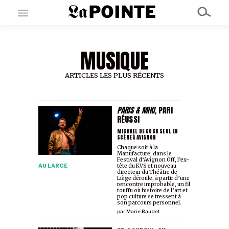
MUSIQUE
EN CE MOMENT
GRAND ANGLE
AU LARGE
ARTICLES LES PLUS RÉCENTS
ÉMOIS
EN CHANTIER
SÉRIES
PARIS & MIKI
, PARI
RÉUSSI
MICHAEL DE COCK SEUL EN
SCÈNE À AVIGNON
À PROPOS
Chaque soir à la
NOS PARTENAIRES
Manufacture, dans le
SOUTENEZ NOUS
Festival d’Avignon Off, l’ex-
AU LARGE
tête du KVS et nouveau
directeur du Théâtre de
Liège déroule, à partir d’une
rencontre improbable, un fil
touffu où histoire de l’art et
pop culture se tressent à
son parcours personnel.
par
Marie Baudet