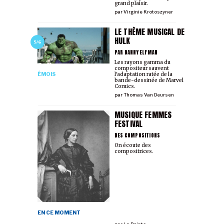
grand plaisir.
par
Virginie Krotoszyner
LE THÈME MUSICAL DE
HULK
5/6
PAR DANNY ELFMAN
Les rayons gamma du
compositeur sauvent
ÉMOIS
l'adaptation ratée de la
bande-dessinée de Marvel
Comics.
par
Thomas Van Deursen
MUSIQUE FEMMES
FESTIVAL
DES COMPOSITIONS
On écoute des
compositrices.
EN CE MOMENT