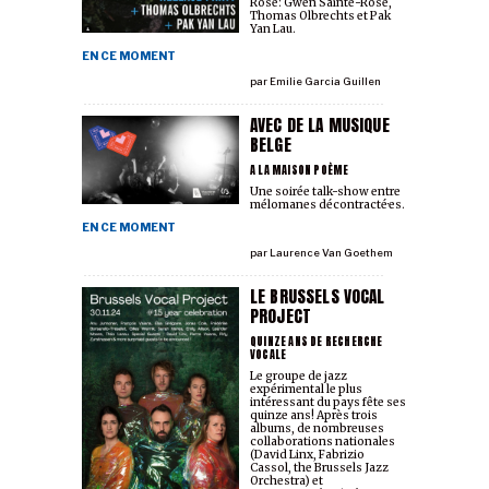
Rose: Gwen Sainte-Rose,
Thomas Olbrechts et Pak
Yan Lau.
EN CE MOMENT
par
Emilie Garcia Guillen
AVEC DE LA MUSIQUE
BELGE
A LA MAISON POÈME
Une soirée talk-show entre
mélomanes décontracté·es.
EN CE MOMENT
par
Laurence Van Goethem
LE BRUSSELS VOCAL
PROJECT
QUINZE ANS DE RECHERCHE
VOCALE
Le groupe de jazz
expérimental le plus
intéressant du pays fête ses
quinze ans! Après trois
albums, de nombreuses
collaborations nationales
(David Linx, Fabrizio
Cassol, the Brussels Jazz
Orchestra) et