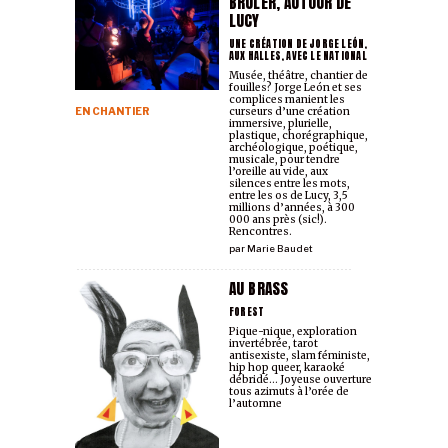
BRÛLER, AUTOUR DE
LUCY
UNE CRÉATION DE JORGE LEÓN,
AUX HALLES, AVEC LE NATIONAL
Musée, théâtre, chantier de
fouilles? Jorge León et ses
complices manient les
EN CHANTIER
curseurs d’une création
immersive, plurielle,
plastique, chorégraphique,
archéologique, poétique,
musicale, pour tendre
l’oreille au vide, aux
silences entre les mots,
entre les os de Lucy, 3,5
millions d’années, à 300
000 ans près (sic!).
Rencontres.
par
Marie Baudet
AU BRASS
FOREST
Pique-nique, exploration
invertébrée, tarot
antisexiste, slam féministe,
hip hop queer, karaoké
débridé... Joyeuse ouverture
tous azimuts à l’orée de
l’automne