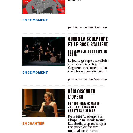
EN CE MOMENT
par
Laurence Van Goethem
QUAND LA SCULPTURE
ET LE ROCK S'ALLIENT
NOUVEAU CLIP DU GROUPE OK
PANDA
Le jeune groupe bruxellois
et le plasticien Guyom
Gagneur se retrouvent sur
une chanson et du carton.
EN CE MOMENT
par
Laurence Van Goethem
DÉCLOISONNER
L’OPÉRA
ENTRETIEN AVEC MARIE-
JULIETTE GHAZARIAN,
CHANTEUSE LYRIQUE
De la MM Academy à la
Chapelle musicale Reine
EN CHANTIER
Elisabeth, en passant par
une pièce de théâtre
musical, un concert