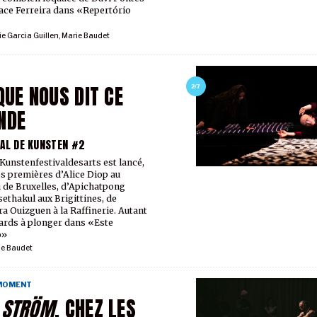
ace Ferreira dans «Repertório
ie Garcia Guillen
,
Marie Baudet
QUE NOUS DIT CE
2/7
NDE
AL DE KUNSTEN #2
 Kunstenfestivaldesarts est lancé,
es premières d’Alice Diop au
 de Bruxelles, d’Apichatpong
ethakul aux Brigittines, de
a Ouizguen à la Raffinerie. Autant
ards à plonger dans «Este
o»
ie Baudet
 MOMENT
 STRÖM
, CHEZ LES