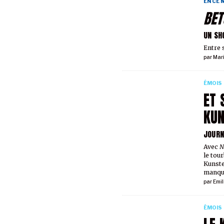
EN CE
BET
UN SH
Entre 
par
Mar
ÉMOIS
ET 
KUN
JOURN
Avec
N
le tou
Kunsten
manqua
par
Emil
ÉMOIS