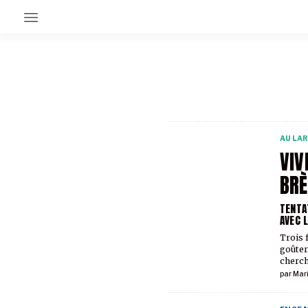
EN CE MOMENT
GRAND ANGLE
AU LARGE
ÉMOIS
AU LA
EN CHANTIER
VIV
SÉRIES
BRÈ
TENTA
À PROPOS
AVEC 
NOS PARTENAIRES
SOUTENEZ NOUS
Trois 
goûter 
cherch
par
Mar