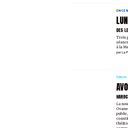
EN CE
LUN
DES L
Trois 
séance
à la M
par
La P
ÉMOIS
AVO
HARDC
La nou
Ovanes
public,
consti
théâtr