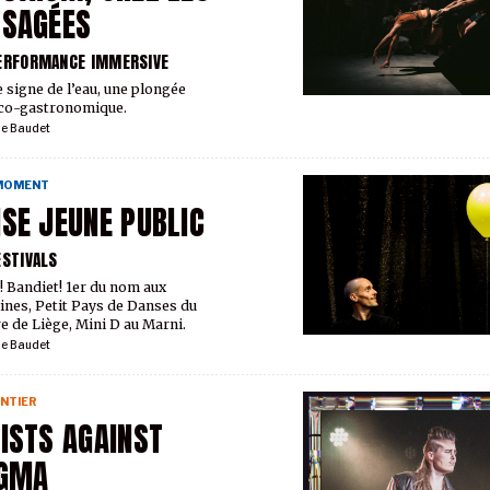
SSAGÉES
ERFORMANCE IMMERSIVE
e signe de l’eau, une plongée
ico-gastronomique.
ie Baudet
 MOMENT
SE JEUNE PUBLIC
ESTIVALS
! Bandiet! 1er du nom aux
tines, Petit Pays de Danses du
e de Liège, Mini D au Marni.
ie Baudet
NTIER
ISTS AGAINST
IGMA