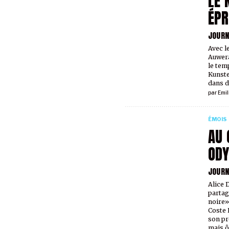
LE 
ÉPR
JOURN
Avec l
Auwera
le tem
Kunste
dans d
par
Emil
ÉMOIS
AU 
ODY
JOURN
Alice 
partag
noire»
Coste 
son pr
mais ô