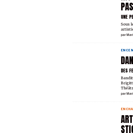
PA
UNE P
Sous l
artist
par
Mar
EN CE
DAN
DES F
Bandit
Brigit
Théâtr
par
Mar
EN CHA
ART
ST