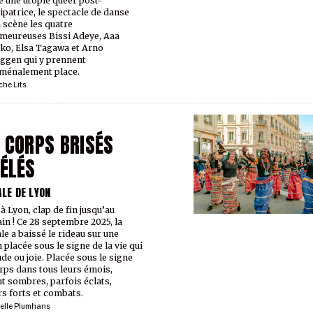
une utopie queer post-
patrice, le spectacle de danse
 scène les quatre
meur·euses Bissi Adeye, Aaa
ko, Elsa Tagawa et Arno
ggen qui y prennent
ménalement place.
he Lits
 CORPS BRISÉS
ÉLÉS
ALE DE LYON
à Lyon, clap de fin jusqu’au
in ! Ce 28 septembre 2025, la
le a baissé le rideau sur une
 placée sous le signe de la vie qui
ude ou joie. Placée sous le signe
rps dans tous leurs émois,
t sombres, parfois éclats,
rs forts et combats.
elle Plumhans