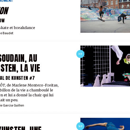
 MOMENT
ON
OW
skate et breakdance
ie Baudet
SOUDAIN, AU
7/7
STEN, LA VIE
AL DE KUNSTEN #7
ÔT
, de Marlene Montero-Freitas,
rbillon de la vie a chamboulé le
 et lui a donné la chair qui lui
it un peu.
ie Garcia Guillen
5/7