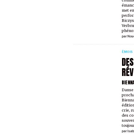
comme 
émanci
met en
perfor
Biczys
Verbru
phéno
par
Nouc
ÉMOIS
DES
RÉV
BIENN
Danse 
procha
Bienna
édition
crie, r
des co
souven
toujou
par
Isab