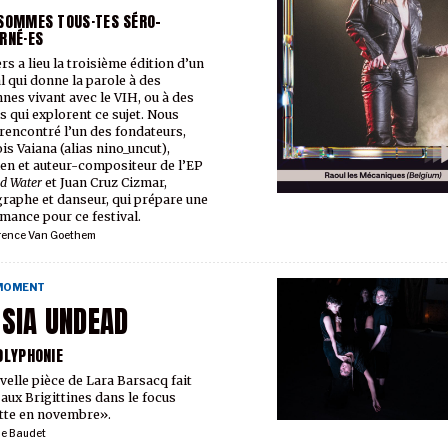
SOMMES TOUS·TES SÉRO-
RNÉ·ES
rs a lieu la troisième édition d’un
al qui donne la parole à des
nes vivant avec le VIH, ou à des
es qui explorent ce sujet. Nous
rencontré l’un des fondateurs,
is Vaiana (alias nino_uncut),
en et auteur-compositeur de l’EP
nd Water
et Juan Cruz Cizmar,
raphe et danseur, qui prépare une
mance pour ce festival.
rence Van Goethem
 MOMENT
SIA UNDEAD
OLYPHONIE
velle pièce de Lara Barsacq fait
 aux Brigittines dans le focus
tte en novembre».
ie Baudet