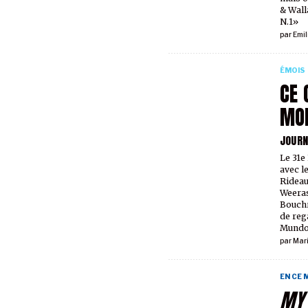
& Wall
N.1»
par
Emil
ÉMOIS
CE 
MO
JOURN
Le 31e
avec l
Rideau
Weeras
Bouchr
de reg
Mund
par
Mar
EN CE
MY