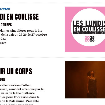
 MOMENT
DI EN COULISSE
ECTURES
plumes singulières pour la 1re
 de la saison 25-26, le 27 octobre
edaa.
ointe
IR UN CORPS
ORE
velle création d’Alban
sian, semblait attendue par le
 au vu de la file d’attente
tuée pour l’occasion dans le
e de la Balsamine. Présenté