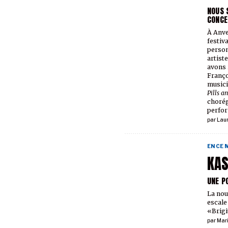
NOUS 
CONCE
À Anve
festiv
person
artist
avons 
Franço
musici
Pills a
chorég
perfor
par
Lau
EN CE
KAS
UNE P
La nou
escale
«Brigi
par
Mar