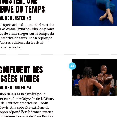
KUNSTEN, UNE
EUVE DU TEMPS
AL DE KUNSTEN #5
es spectacles d'Emmanuel Van der
 et d'Ewa Dziarnowska, on prend
ps de s'interroger sur le temps du
nfestivaldesarts. Et on replonge
'autres éditions du festival.
ie Garcia Guillen
CONFLUENT DES
4/7
SSÉES NOIRES
AL DE KUNSTEN #4
Diop délaisse la caméra pour
er en scène «Odyssée de la Vénus
 de l’autrice américaine Robin
Lewis. À la sobriété extrême de
opos répond l’exubérance muette
 combien loquace de Davi Pontes