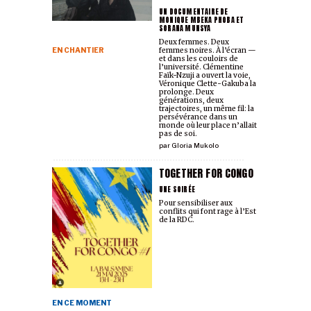
UN DOCUMENTAIRE DE
MONIQUE MBEKA PHOBA ET
SORANA MUNSYA
Deux femmes. Deux
EN CHANTIER
femmes noires. À l’écran —
et dans les couloirs de
l’université. Clémentine
Faïk-Nzuji a ouvert la voie,
Véronique Clette-Gakuba la
prolonge. Deux
générations, deux
trajectoires, un même fil: la
persévérance dans un
monde où leur place n’allait
pas de soi.
par
Gloria Mukolo
TOGETHER FOR CONGO
UNE SOIRÉE
Pour sensibiliser aux
conflits qui font rage à l’Est
de la RDC.
EN CE MOMENT