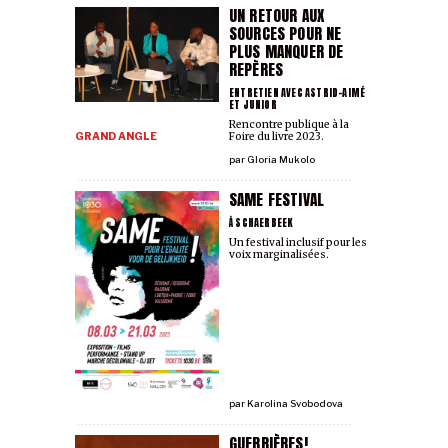
UN RETOUR AUX
SOURCES POUR NE
PLUS MANQUER DE
REPÈRES
ENTRETIEN AVEC ASTRID-AIMÉ
ET JUNIOR
Rencontre publique à la
GRAND ANGLE
Foire du livre 2023.
par
Gloria Mukolo
SAME FESTIVAL
À SCHAERBEEK
Un festival inclusif pour les
voix marginalisées.
par
Karolina Svobodova
GUERRIÈRES!