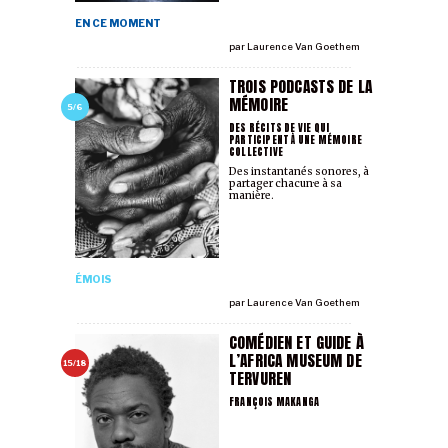
EN CE MOMENT
par
Laurence Van Goethem
TROIS PODCASTS DE LA
MÉMOIRE
5/6
DES RÉCITS DE VIE QUI
PARTICIPENT À UNE MÉMOIRE
COLLECTIVE
Des instantanés sonores, à
partager chacun·e à sa
manière.
ÉMOIS
par
Laurence Van Goethem
COMÉDIEN ET GUIDE À
L’AFRICA MUSEUM DE
15/18
TERVUREN
FRANÇOIS MAKANGA