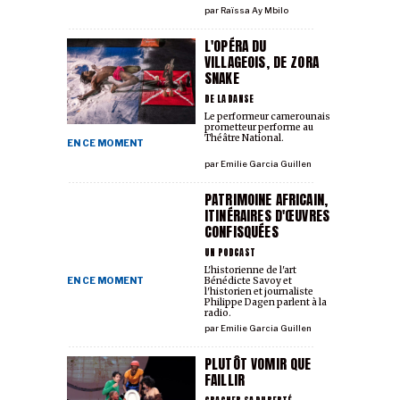
par
Raïssa Ay Mbilo
L'OPÉRA DU
VILLAGEOIS, DE ZORA
SNAKE
DE LA DANSE
Le performeur camerounais
prometteur performe au
Théâtre National.
EN CE MOMENT
par
Emilie Garcia Guillen
PATRIMOINE AFRICAIN,
ITINÉRAIRES D'ŒUVRES
CONFISQUÉES
UN PODCAST
L'historienne de l'art
EN CE MOMENT
Bénédicte Savoy et
l'historien et journaliste
Philippe Dagen parlent à la
radio.
par
Emilie Garcia Guillen
PLUTÔT VOMIR QUE
FAILLIR