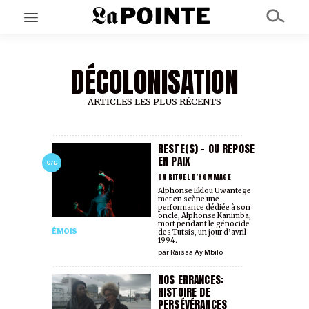
DÉCOLONISATION
EN CE MOMENT
GRAND ANGLE
AU LARGE
ARTICLES LES PLUS RÉCENTS
ÉMOIS
EN CHANTIER
SÉRIES
RESTE(S) - OU REPOSE
EN PAIX
6/6
UN RITUEL D’HOMMAGE
À PROPOS
Alphonse Eklou Uwantege
met en scène une
NOS PARTENAIRES
performance dédiée à son
SOUTENEZ NOUS
oncle, Alphonse Kanimba,
mort pendant le génocide
ÉMOIS
des Tutsis, un jour d’avril
1994.
par
Raïssa Ay Mbilo
NOS ERRANCES:
HISTOIRE DE
PERSÉVÉRANCES