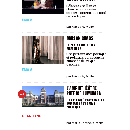
CRACHER SA PUBERTÉ
Rébecca Chaillon va
chercher nos vérités
intimes contenues au fond
de nos tripes.
ÉMOIS
par
Raïssa Ay Mbilo
MAISON CHAOS
LE PARTHÉNON DE NOS
MÉMOIRES
Une performance poétique
et politique, qui accouche
autant de fleurs que
d'épines.
ÉMOIS
par
Raïssa Ay Mbilo
L'AMPHITHÉÂTRE
PATRICE LUMUMBA
3/3
L'UNIVERSITÉ D'ANVERS REND
HOMMAGE À L'HOMME
POLITIQUE
GRAND ANGLE
par
Monique Mbeka Phoba