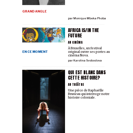
GRAND ANGLE
par
Monique Mbeka Phoba
AFRICA IS/IN THE
FUTURE
AU CINÉMA
À Bruxelles, un festival
EN CE MOMENT
original ouvre ses portes au
cinéma Nova.
par
Karolina Svobodova
QUI EST BLANC DANS
CETTE HISTOIRE?
AU THÉÂTRE
Une pièce de Raphaëlle
Bruneau qui interroge notre
histoire coloniale.