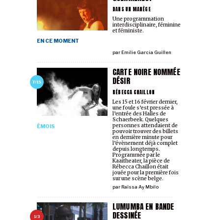
DANS UN MANÈGE
Une programmation
interdisciplinaire, féminine
et féministe.
EN CE MOMENT
par
Emilie Garcia Guillen
CARTE NOIRE NOMMÉE
DÉSIR
7/15
RÉBECCA CHAILLON
Les 15 et 16 février dernier,
une foule s’est pressée à
l’entrée des Halles de
Schaerbeek. Quelques
personnes attendaient de
ÉMOIS
pouvoir trouver des billets
en dernière minute pour
l’évènement déjà complet
depuis longtemps.
Programmée par le
Kaaitheater, la pièce de
Rébecca Chaillon était
jouée pour la première fois
sur une scène belge.
par
Raïssa Ay Mbilo
LUMUMBA EN BANDE
DESSINÉE
1/3