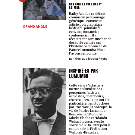
RENCONTRE AVEC BATHY
ASIMBA
Bathy Asimba se définit
comme un personnage
générique, comme un
artiste polygraphique:
GRAND ANGLE
bédéiste, journaliste,
écrivain, romancier,
conférencier… Il a
récemment sorti une bande
dessinée centrée sur
l’histoire personnelle de
Patrice Lumumba. Nous
l’avons rencontré.
par
Monique Mbeka Phoba
INSPIRÉ·ES PAR
LUMUMBA
Cette série s’attache à
mettre en lumière des
personnes (artistes,
activistes, chercheurs,
chercheuses…) qui ont été
particulièrement touchées
par l’histoire, la politique, la
vie de Patrice Lumumba.
Réalisée par Monique
Mbeka Phoba et Ndandu
Welkenhuysen, avec le
soutien d’«Un Futur pour la
culture» de la Fédération
Wallonie-Bruxelles.