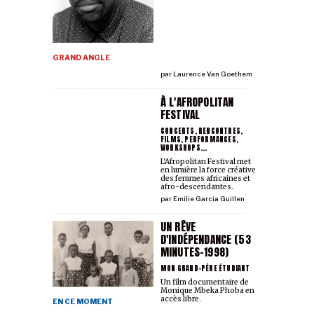
GRAND ANGLE
par
Laurence Van Goethem
À L'AFROPOLITAN
FESTIVAL
CONCERTS, RENCONTRES,
FILMS, PERFORMANCES,
WORKSHOPS...
L'Afropolitan Festival met
en lumière la force créative
des femmes africaines et
afro-descendantes.
par
Emilie Garcia Guillen
UN RÊVE
D'INDÉPENDANCE (53
MINUTES-1998)
MON GRAND-PÈRE ÉTUDIANT
Un film documentaire de
Monique Mbeka Phoba en
accès libre.
EN CE MOMENT