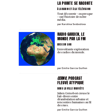
LA POINTE SE RACONTE
À LA RADIO ET À LA TÉLÉVISION
Tout découvrir - ou presque
- sur l'histoire de notre
média.
par
Karolina Svobodova
RADIO GARDEN, LE
MONDE PAR LA FM
AVEC DU SON
L'envoûtante exploration
des radios du monde.
par
Emilie Garcia Guillen
CERNO
, PODCAST
FLEUVE ATYPIQUE
DANS LA VILLE INQUIÈTE
Julien Cernobori creuse le
fait-divers entre
déambulation urbaine et
rencontres humaines au fil
des rues.
par
Emilie Garcia Guillen