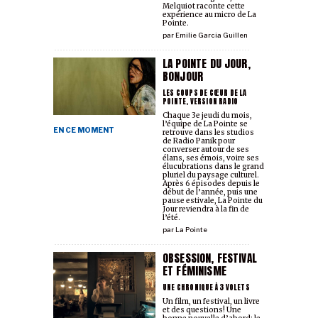
Melquiot raconte cette
expérience au micro de La
Pointe.
par
Emilie Garcia Guillen
LA POINTE DU JOUR,
BONJOUR
LES COUPS DE CŒUR DE LA
POINTE, VERSION RADIO
Chaque 3e jeudi du mois,
l’équipe de La Pointe se
EN CE MOMENT
retrouve dans les studios
de Radio Panik pour
converser autour de ses
élans, ses émois, voire ses
élucubrations dans le grand
pluriel du paysage culturel.
Après 6 épisodes depuis le
début de l’année, puis une
pause estivale, La Pointe du
Jour reviendra à la fin de
l’été.
par
La Pointe
OBSESSION, FESTIVAL
ET FÉMINISME
UNE CHRONIQUE À 3 VOLETS
Un film, un festival, un livre
et des questions! Une