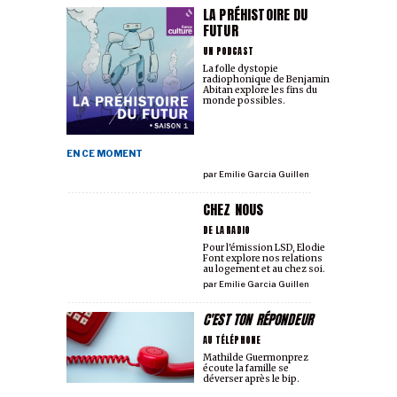
LA PRÉHISTOIRE DU
FUTUR
UN PODCAST
La folle dystopie
radiophonique de Benjamin
Abitan explore les fins du
monde possibles.
EN CE MOMENT
par
Emilie Garcia Guillen
CHEZ NOUS
DE LA RADIO
Pour l'émission LSD, Elodie
Font explore nos relations
au logement et au chez soi.
par
Emilie Garcia Guillen
C'EST TON RÉPONDEUR
AU TÉLÉPHONE
Mathilde Guermonprez
écoute la famille se
déverser après le bip.