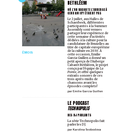
BETHLÉEM
OÙ L'ON RACONTE L'AUBERGE À
CEUX QUI N'Y ÉTAIENT PAS
Le 2 juillet, aux Halles de
Schaerbeek, différent·es
participant·es à la Summer
Assembly sont venu·es
partager leur expérience de
cette semaine d'activités
dédiées à la culture pour la
candidature de Bruxelles au
titre de capitale européénne
de la culture en 2030. À
ÉMOIS
cette occasion, Emilie
Garcia Guillen a donné un
petit aperçu de l'Auberge
Cabaret Bethléem, le projet
conçu par l'équipe de
La
Pointe
, et offre quelques
extraits sonores de ces
trois après-midis de
chansons avant les
épisodes complets!
par
Emilie Garcia Guillen
LE PODCAST
TECHNOPOLIS
DES DJ PARLANTS
La série Technopolis fait
parler les DJ.
par
Karolina Svobodova