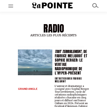
RADIO
EN CE MOMENT
GRAND ANGLE
AU LARGE
ARTICLES LES PLUS RÉCENTS
ÉMOIS
EN CHANTIER
SÉRIES
TOUT TERRIBLEMENT
, DE
FABRICE MELQUIOT ET
SOPHIE BERGER: LE
VERTIGE
À PROPOS
RADIOPHONIQUE DE
NOS PARTENAIRES
L’HYPER-PRÉSENT
SOUTENEZ NOUS
ENTRETIEN AVEC FABRICE
MELQUIOT
L’auteur et dramaturge a
GRAND ANGLE
cosigné avec Sophie Berger
Tout terriblement
, cycle de
créations radiophoniques
réalisées chacune en cinq
jours et diffusé sur France
Culture en 2024. Présent au
Festival d’Avignon, Fabrice