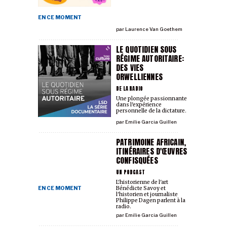
EN CE MOMENT
par
Laurence Van Goethem
LE QUOTIDIEN SOUS
RÉGIME AUTORITAIRE:
DES VIES
ORWELLIENNES
DE LA RADIO
Une plongée passionnante
dans l'expérience
personnelle de la dictature.
par
Emilie Garcia Guillen
PATRIMOINE AFRICAIN,
ITINÉRAIRES D'ŒUVRES
CONFISQUÉES
UN PODCAST
L'historienne de l'art
EN CE MOMENT
Bénédicte Savoy et
l'historien et journaliste
Philippe Dagen parlent à la
radio.
par
Emilie Garcia Guillen