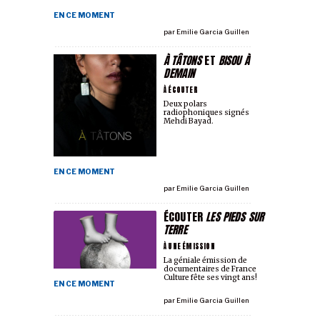
EN CE MOMENT
par
Emilie Garcia Guillen
À TÂTONS
ET
BISOU À
DEMAIN
À ÉCOUTER
Deux polars
radiophoniques signés
Mehdi Bayad.
EN CE MOMENT
par
Emilie Garcia Guillen
ÉCOUTER
LES PIEDS SUR
TERRE
À UNE ÉMISSION
La géniale émission de
documentaires de France
Culture fête ses vingt ans!
EN CE MOMENT
par
Emilie Garcia Guillen