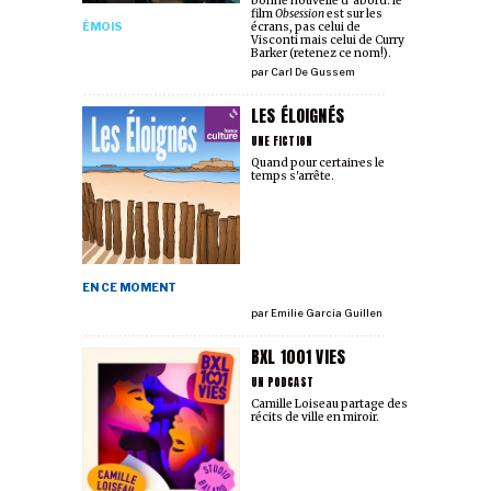
bonne nouvelle d’abord: le
film
Obsession
est sur les
ÉMOIS
écrans, pas celui de
Visconti mais celui de Curry
Barker (retenez ce nom!).
par
Carl De Gussem
LES ÉLOIGNÉS
UNE FICTION
Quand pour certain·es le
temps s'arrête.
EN CE MOMENT
par
Emilie Garcia Guillen
BXL 1001 VIES
UN PODCAST
Camille Loiseau partage des
récits de ville en miroir.