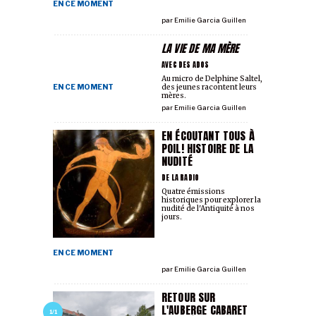
EN CE MOMENT
par
Emilie Garcia Guillen
LA VIE DE MA MÈRE
AVEC DES ADOS
Au micro de Delphine Saltel,
EN CE MOMENT
des jeunes racontent leurs
mères.
par
Emilie Garcia Guillen
EN ÉCOUTANT TOUS À
POIL! HISTOIRE DE LA
NUDITÉ
DE LA RADIO
Quatre émissions
historiques pour explorer la
nudité de l'Antiquité à nos
jours.
EN CE MOMENT
par
Emilie Garcia Guillen
RETOUR SUR
L'AUBERGE CABARET
1/1