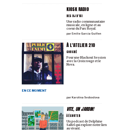
KIOSK RADIO
DES DJ D'ICI
Une radio communautaire
musicale, en ligne et au
coeur du Parc Royal.
par
Emilie Garcia Guillen
À L'ATELIER 210
COUCHÉ
Pour une Blackout Session
avec la Croix rouge et le
Nova.
EN CE MOMENT
par
Karolina Svobodova
VITE, UN JARDIN!
À ÉCOUTER
Un podcast de Delphine
Saltel qui explore notre lien
au vivant.