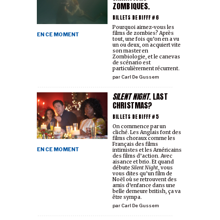
ZOMBIQUES.
BILLETS DE BIFFF #6
Pourquoi aimez-vous les
films de zombies? Après
EN CE MOMENT
tout, une fois qu’on en a vu
un ou deux, on acquiert vite
son master en
Zombiologie, et le canevas
de scénario est
particulièrement récurrent.
par
Carl De Gussem
SILENT NIGHT
. LAST
CHRISTMAS?
BILLETS DE BIFFF #5
On commence par un
cliché. Les Anglais font des
films choraux comme les
Français des films
EN CE MOMENT
intimistes et les Américains
des films d’action. Avec
aisance et brio. Et quand
débute
Silent Night
, vous
vous dites qu’un film de
Noël où se retrouvent des
amis d’enfance dans une
belle demeure british, ça va
être sympa.
par
Carl De Gussem