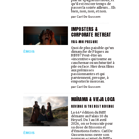
plat de spaghettis mous, et
qu’il est encore temps de
passer la soirée ailleurs… Eh
bien, non, non, et non.
par
Carl De Gussem
IMPOSTERS &
CORPORATE RETREAT
FAIS-MOI PRESQUE
Quoi de plus paisible qu’un
dimanche de Pâques au
ÉMOIS
BIFFF? Peut-être un
«incentive» qui tourne au
cauchemar ou un futur tiré à
pile ou face. Hier deux films
aux prémisses
passionnantes et qui
parviennent, presque, à
emporter le morceau.
par
Carl De Gussem
MĀRAMA & VIEJA LOCA
REVENGE IS THE BEST REVENGE
La 44ᵉ édition du Bifff
démarre au Palais 10 du
Heysel. Du 3 au 18 avril
2026, on se bouscule pour
sa dose de frissons et
d’émotions fortes. Carl De
ÉMOIS
Gussem nous ouvre son
nouveau «carnet de Bifff».