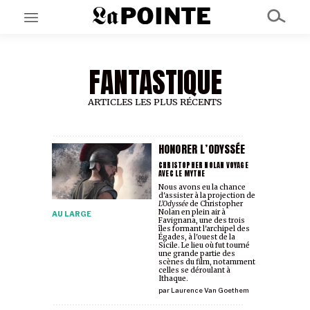
FANTASTIQUE
EN CE MOMENT
GRAND ANGLE
AU LARGE
ARTICLES LES PLUS RÉCENTS
ÉMOIS
EN CHANTIER
SÉRIES
HONORER L’ODYSSÉE
CHRISTOPHER NOLAN VOYAGE
AVEC LE MYTHE
Nous avons eu la chance
À PROPOS
d'assister à la projection de
NOS PARTENAIRES
L'Odyssée
de Christopher
Nolan en plein air à
AU LARGE
SOUTENEZ NOUS
Favignana, une des trois
îles formant l'archipel des
Égades, à l'ouest de la
Sicile. Le lieu où fut tourné
une grande partie des
scènes du film, notamment
celles se déroulant à
Ithaque.
par
Laurence Van Goethem