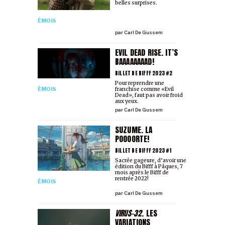
belles surprises.
ÉMOIS
par
Carl De Gussem
EVIL DEAD RISE. IT’S
BAAAAAAAAD!
BILLET DE BIFFF 2023 #2
Pour reprendre une
franchise comme «Evil
ÉMOIS
Dead», faut pas avoir froid
aux yeux.
par
Carl De Gussem
SUZUME. LA
POOOORTE!
BILLET DE BIFFF 2023 #1
Sacrée gageure, d’avoir une
édition du Bifff à Pâques, 7
mois après le Bifff de
rentrée 2022!
ÉMOIS
par
Carl De Gussem
VIRUS-32
. LES
VARIATIONS