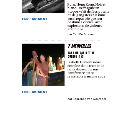
Polar. Hong Kong. Noir et
blanc. On imagine un
«topos» fait de flics pourris
ou de gangsters à la mine
aussi repassée que leur
EN CE MOMENT
costumes cintrés, avec
explosions de violence
graphique.
par
Carl De Gussem
7 MERVEILLES
DANS UN CABINET DE
CURIOSITÉS
Isabelle Dumont nous
entraîne dans un monde
fantastique pour une
conférence qui ne
ressemble à aucune autre.
EN CE MOMENT
par
Laurence Van Goethem