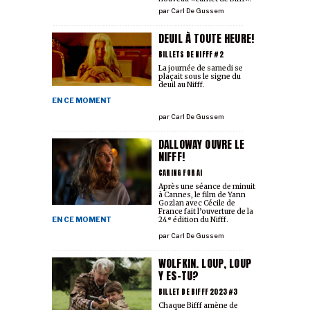
par
Carl De Gussem
DEUIL À TOUTE HEURE!
BILLETS DE NIFFF #2
La journée de samedi se
plaçait sous le signe du
deuil au Nifff.
EN CE MOMENT
par
Carl De Gussem
DALLOWAY OUVRE LE
NIFFF!
CARING FOR AI
Après une séance de minuit
à Cannes, le film de Yann
Gozlan avec Cécile de
France fait l’ouverture de la
EN CE MOMENT
24ᵉ édition du Nifff.
par
Carl De Gussem
WOLFKIN. LOUP, LOUP
Y ES-TU?
BILLET DE BIFFF 2023 #3
Chaque Bifff amène de