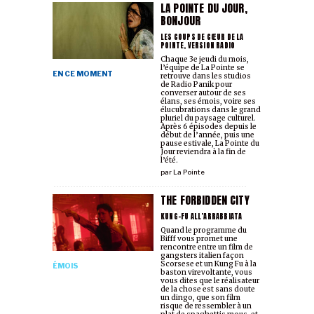
LA POINTE DU JOUR,
BONJOUR
LES COUPS DE CŒUR DE LA
POINTE, VERSION RADIO
Chaque 3e jeudi du mois,
l’équipe de La Pointe se
EN CE MOMENT
retrouve dans les studios
de Radio Panik pour
converser autour de ses
élans, ses émois, voire ses
élucubrations dans le grand
pluriel du paysage culturel.
Après 6 épisodes depuis le
début de l’année, puis une
pause estivale, La Pointe du
Jour reviendra à la fin de
l’été.
par
La Pointe
THE FORBIDDEN CITY
KUNG-FU ALL’ARRABBIATA
Quand le programme du
Bifff vous promet une
rencontre entre un film de
gangsters italien façon
Scorsese et un Kung Fu à la
ÉMOIS
baston virevoltante, vous
vous dites que le réalisateur
de la chose est sans doute
un dingo, que son film
risque de ressembler à un