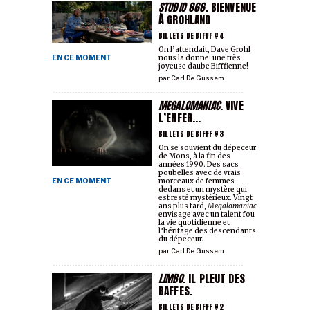
STUDIO 666
. BIENVENUE
À GROHLAND
BILLETS DE BIFFF #4
On l’attendait, Dave Grohl
nous la donne: une très
EN CE MOMENT
joyeuse daube Bifffienne!
par
Carl De Gussem
MEGALOMANIAC
. VIVE
L’ENFER...
BILLETS DE BIFFF #3
On se souvient du dépeceur
de Mons, à la fin des
années 1990. Des sacs
poubelles avec de vrais
morceaux de femmes
EN CE MOMENT
dedans et un mystère qui
est resté mystérieux. Vingt
ans plus tard,
Megalomaniac
envisage avec un talent fou
la vie quotidienne et
l’héritage des descendants
du dépeceur.
par
Carl De Gussem
LIMBO
. IL PLEUT DES
BAFFES.
BILLETS DE BIFFF #2