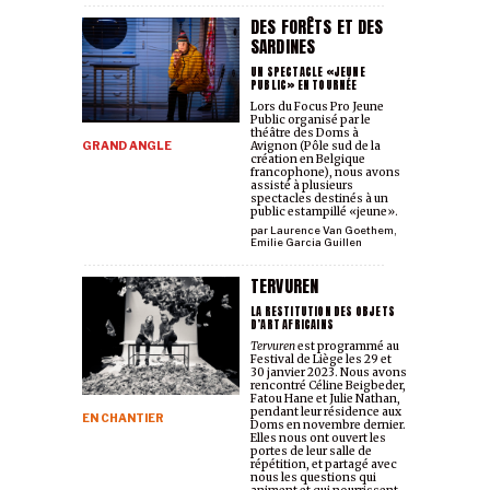
DES FORÊTS ET DES
SARDINES
UN SPECTACLE «JEUNE
PUBLIC» EN TOURNÉE
Lors du Focus Pro Jeune
Public organisé par le
théâtre des Doms à
GRAND ANGLE
Avignon (Pôle sud de la
création en Belgique
francophone), nous avons
assisté à plusieurs
spectacles destinés à un
public estampillé «jeune».
par
Laurence Van Goethem
,
Emilie Garcia Guillen
TERVUREN
LA RESTITUTION DES OBJETS
D’ART AFRICAINS
Tervuren
est programmé au
Festival de Liège les 29 et
30 janvier 2023. Nous avons
rencontré Céline Beigbeder,
Fatou Hane et Julie Nathan,
pendant leur résidence aux
EN CHANTIER
Doms en novembre dernier.
Elles nous ont ouvert les
portes de leur salle de
répétition, et partagé avec
nous les questions qui