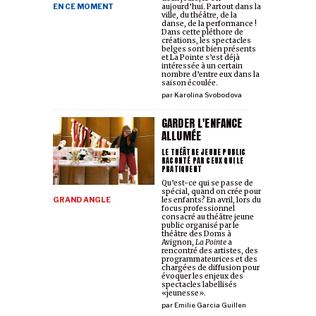
EN CE MOMENT
aujourd’hui. Partout dans la
ville, du théâtre, de la
danse, de la performance !
Dans cette pléthore de
créations, les spectacles
belges sont bien présents
et La Pointe s’est déjà
intéressée à un certain
nombre d’entre eux dans la
saison écoulée.
par
Karolina Svobodova
GARDER L'ENFANCE
ALLUMÉE
LE THÉÂTRE JEUNE PUBLIC
RACONTÉ PAR CEUX QUI LE
PRATIQUENT
Qu’est-ce qui se passe de
spécial, quand on crée pour
GRAND ANGLE
les enfants? En avril, lors du
focus professionnel
consacré au théâtre jeune
public organisé par le
théâtre des Doms à
Avignon,
La Pointe
a
rencontré des artistes, des
programmateur·ices et des
chargé·es de diffusion pour
évoquer les enjeux des
spectacles labellisés
«jeunesse».
par
Emilie Garcia Guillen