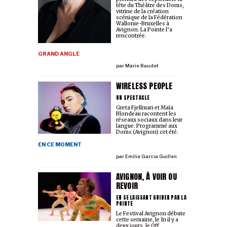
tête du Théâtre des Doms,
vitrine de la création
scénique de la Fédération
Wallonie-Bruxelles à
Avignon. La Pointe l’a
rencontrée.
GRAND ANGLE
par
Marie Baudet
WIRELESS PEOPLE
UN SPECTACLE
Greta Fjellman et Maïa
Blondeau racontent les
réseaux sociaux dans leur
langue. Programmé aux
Doms (Avignon) cet été.
EN CE MOMENT
par
Emilie Garcia Guillen
AVIGNON, À VOIR OU
REVOIR
EN SE LAISSANT GUIDER PAR LA
POINTE
Le Festival Avignon débute
cette semaine, le In il y a
deux jours, le Off