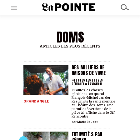
DOMS
EN CE MOMENT
GRAND ANGLE
AU LARGE
ARTICLES LES PLUS RÉCENTS
ÉMOIS
EN CHANTIER
SÉRIES
DES MILLIERS DE
RAISONS DE VIVRE
«TOUTES LES CHOSES
GÉNIALES» À AVIGNON
À PROPOS
«Toutes les choses
NOS PARTENAIRES
géniales», ou quand
SOUTENEZ NOUS
François-Michel van der
GRAND ANGLE
Rest invite la santé mentale
au Théâtre des Doms. Une
parmi les 3 versions de la
pièce à l’affiche dans le Off.
Rencontre.
par
Marie Baudet
EXTIMITÉ.S PAR
ZÉPHYR