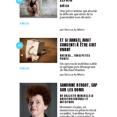
3/6
BRÛLER
Une pièce intime qui aborde
la délicate question de la
parentalité non désirée.
ÉMOIS
par
Raïssa Ay Mbilo
ET SI HANSEL AVAIT
CONSENTI À ÊTRE CUIT
2/6
VIVANT
QUEER AS… TROIS PETITS
POINTS
Un spectacle indéfinissable
et quelque peu dérangeant
ÉMOIS
de Michael Martini.
par
Raïssa Ay Mbilo
SANDRINE BERGOT, CAP
SUR LES DOMS
DU COLLECTIF MENSUEL À LA
DIRECTION GÉNÉRALE ET
ARTISTIQUE
Nommée en juin, en
immersion en plein festival
en juillet, Sandrine Bergot
prendra dès septembre la