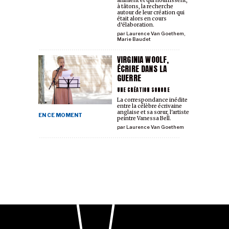
animent et qui nourrissent,
à tâtons, la recherche
autour de leur création qui
était alors en cours
d’élaboration.
par
Laurence Van Goethem
,
Marie Baudet
VIRGINIA WOOLF,
ÉCRIRE DANS LA
GUERRE
UNE CRÉATION SONORE
La correspondance inédite
entre la célèbre écrivaine
anglaise et sa sœur, l'artiste
EN CE MOMENT
peintre Vanessa Bell.
par
Laurence Van Goethem