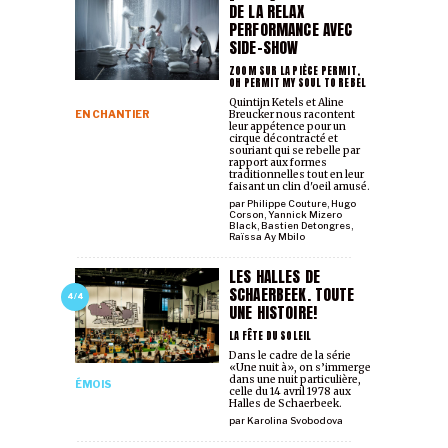
DE LA RELAX
PERFORMANCE AVEC
SIDE-SHOW
ZOOM SUR LA PIÈCE PERMIT,
OH PERMIT MY SOUL TO REBEL
Quintijn Ketels et Aline
EN CHANTIER
Breucker nous racontent
leur appétence pour un
cirque décontracté et
souriant qui se rebelle par
rapport aux formes
traditionnelles tout en leur
faisant un clin d'oeil amusé.
par
Philippe Couture
,
Hugo
Corson
,
Yannick Mizero
Black
,
Bastien Detongres
,
Raïssa Ay Mbilo
LES HALLES DE
SCHAERBEEK. TOUTE
4/4
UNE HISTOIRE!
LA FÊTE DU SOLEIL
Dans le cadre de la série
«Une nuit à», on s’immerge
dans une nuit particulière,
ÉMOIS
celle du 14 avril 1978 aux
Halles de Schaerbeek.
par
Karolina Svobodova