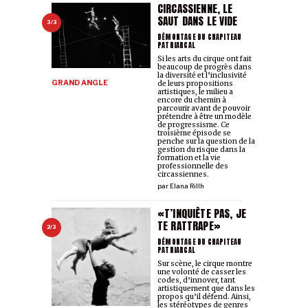
CIRCASSIENNE, LE
SAUT DANS LE VIDE
3/3
DÉMONTAGE DU CHAPITEAU
PATRIARCAL
Si les arts du cirque ont fait
beaucoup de progrès dans
la diversité et l’inclusivité
GRAND ANGLE
de leurs propositions
artistiques, le milieu a
encore du chemin à
parcourir avant de pouvoir
prétendre à être un modèle
de progressisme. Ce
troisième épisode se
penche sur la question de la
gestion du risque dans la
formation et la vie
professionnelle des
circassiennes.
par
Elana Rillh
«T’INQUIÈTE PAS, JE
TE RATTRAPE»
2/3
DÉMONTAGE DU CHAPITEAU
PATRIARCAL
Sur scène, le cirque montre
une volonté de casser les
codes, d’innover, tant
artistiquement que dans les
propos qu’il défend. Ainsi,
les stéréotypes de genres