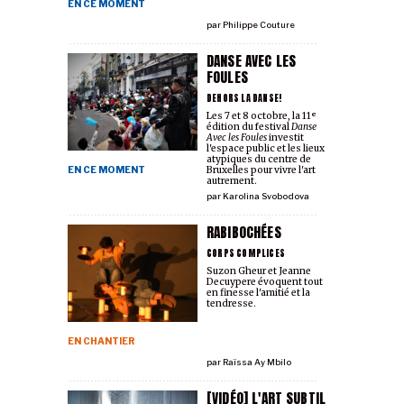
EN CE MOMENT
par
Philippe Couture
DANSE AVEC LES
FOULES
DEHORS LA DANSE!
Les 7 et 8 octobre, la 11ᵉ
édition du festival
Danse
Avec les Foules
investit
l'espace public et les lieux
atypiques du centre de
EN CE MOMENT
Bruxelles pour vivre l'art
autrement.
par
Karolina Svobodova
RABIBOCHÉES
CORPS COMPLICES
Suzon Gheur et Jeanne
Decuypere évoquent tout
en finesse l'amitié et la
tendresse.
EN CHANTIER
par
Raïssa Ay Mbilo
[VIDÉO] L'ART SUBTIL