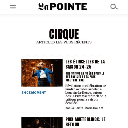
CIRQUE
EN CE MOMENT
GRAND ANGLE
AU LARGE
ARTICLES LES PLUS RÉCENTS
ÉMOIS
EN CHANTIER
SÉRIES
LES ÉTINCELLES DE LA
SAISON 24-25
UNE SAISON EN SCÈNE DANS LE
RÉTROVISEUR DES PRIX
À PROPOS
MAETERLINCK
NOS PARTENAIRES
Révélation et célébration ce
SOUTENEZ NOUS
lundi 6 octobre au Vilar, à
EN CE MOMENT
Louvain-la-Neuve, autour
des 14 Prix Maeterlinck de la
critique pour la saison
écoulée.
par
La Pointe
,
Marie Baudet
PRIX MAETERLINCK: LE
RETOUR