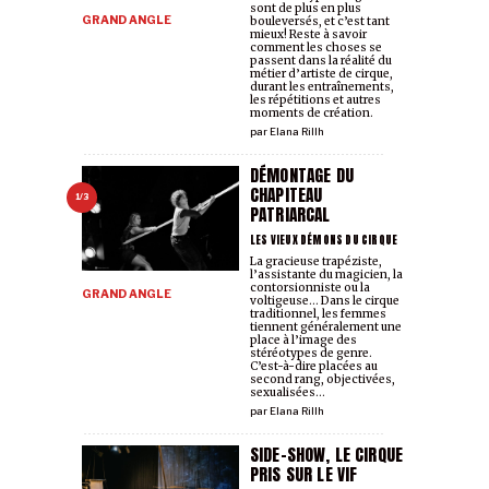
sont de plus en plus
GRAND ANGLE
bouleversés, et c’est tant
mieux! Reste à savoir
comment les choses se
passent dans la réalité du
métier d’artiste de cirque,
durant les entraînements,
les répétitions et autres
moments de création.
par
Elana Rillh
DÉMONTAGE DU
CHAPITEAU
1/3
PATRIARCAL
LES VIEUX DÉMONS DU CIRQUE
La gracieuse trapéziste,
l’assistante du magicien, la
contorsionniste ou la
GRAND ANGLE
voltigeuse... Dans le cirque
traditionnel, les femmes
tiennent généralement une
place à l’image des
stéréotypes de genre.
C’est-à-dire placées au
second rang, objectivées,
sexualisées...
par
Elana Rillh
SIDE-SHOW, LE CIRQUE
PRIS SUR LE VIF