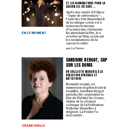
ET LES NOMINATIONS POUR LA
SAISON 24-25 SONT...
Après une année d’éclipse
– faute de subvention –,
l’asbl des Prix Maeterlinck
de la critique scène est à
nouveau en mesure
d’assurer une cérémonie.
EN CE MOMENT
En attendant la fête, le 6
octobre au Vilar, zoom sur
les nominations de la
saison écoulée.
par
La Pointe
SANDRINE BERGOT, CAP
SUR LES DOMS
DU COLLECTIF MENSUEL À LA
DIRECTION GÉNÉRALE ET
ARTISTIQUE
Nommée en juin, en
immersion en plein festival
en juillet, Sandrine Bergot
prendra dès septembre la
tête du Théâtre des Doms,
vitrine de la création
scénique de la Fédération
Wallonie-Bruxelles à
Avignon. La Pointe l’a
rencontrée.
GRAND ANGLE