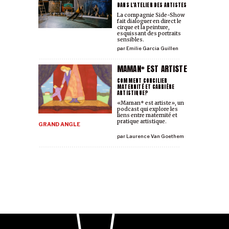
DANS L'ATELIER DES ARTISTES
La compagnie Side-Show
fait dialoguer en direct le
cirque et la peinture,
esquissant des portraits
sensibles.
par
Emilie Garcia Guillen
MAMAN* EST ARTISTE
COMMENT CONCILIER
MATERNITÉ ET CARRIÈRE
ARTISTIQUE?
«Maman* est artiste», un
podcast qui explore les
liens entre maternité et
pratique artistique.
GRAND ANGLE
par
Laurence Van Goethem