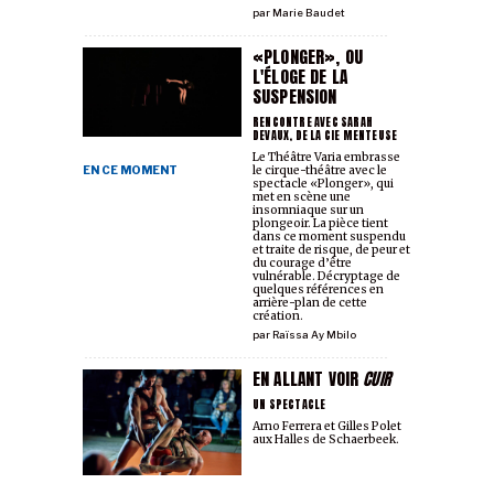
par
Marie Baudet
«PLONGER», OU
L'ÉLOGE DE LA
SUSPENSION
RENCONTRE AVEC SARAH
DEVAUX, DE LA CIE MENTEUSE
Le Théâtre Varia embrasse
EN CE MOMENT
le cirque-théâtre avec le
spectacle «Plonger», qui
met en scène une
insomniaque sur un
plongeoir. La pièce tient
dans ce moment suspendu
et traite de risque, de peur et
du courage d’être
vulnérable. Décryptage de
quelques références en
arrière-plan de cette
création.
par
Raïssa Ay Mbilo
EN ALLANT VOIR
CUIR
UN SPECTACLE
Arno Ferrera et Gilles Polet
aux Halles de Schaerbeek.