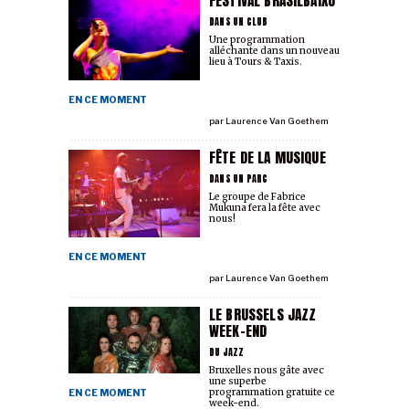
FESTIVAL BRASILBAIXU
DANS UN CLUB
Une programmation
alléchante dans un nouveau
lieu à Tours & Taxis.
EN CE MOMENT
par
Laurence Van Goethem
FÊTE DE LA MUSIQUE
DANS UN PARC
Le groupe de Fabrice
Mukuna fera la fête avec
nous!
EN CE MOMENT
par
Laurence Van Goethem
LE BRUSSELS JAZZ
WEEK-END
DU JAZZ
Bruxelles nous gâte avec
une superbe
programmation gratuite ce
EN CE MOMENT
week-end.