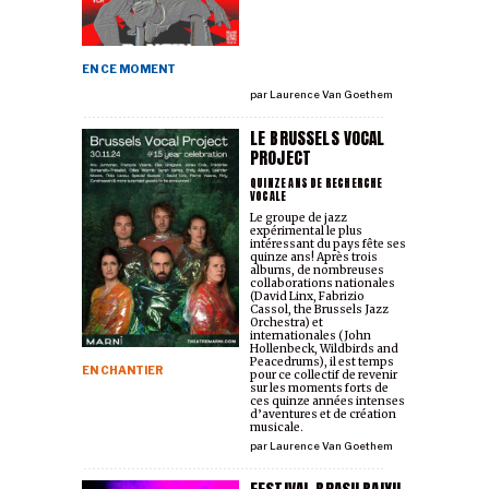
EN CE MOMENT
par
Laurence Van Goethem
LE BRUSSELS VOCAL
PROJECT
QUINZE ANS DE RECHERCHE
VOCALE
Le groupe de jazz
expérimental le plus
intéressant du pays fête ses
quinze ans! Après trois
albums, de nombreuses
collaborations nationales
(David Linx, Fabrizio
Cassol, the Brussels Jazz
Orchestra) et
internationales (John
Hollenbeck, Wildbirds and
Peacedrums), il est temps
EN CHANTIER
pour ce collectif de revenir
sur les moments forts de
ces quinze années intenses
d’aventures et de création
musicale.
par
Laurence Van Goethem