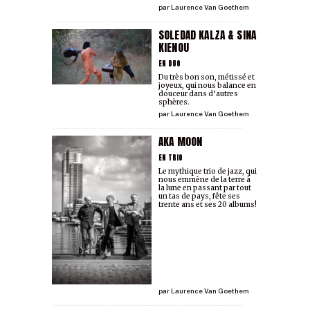
par
Laurence Van Goethem
SOLEDAD KALZA & SINA
KIENOU
EN DUO
Du très bon son, métissé et
joyeux, qui nous balance en
douceur dans d’autres
sphères.
par
Laurence Van Goethem
AKA MOON
EN TRIO
Le mythique trio de jazz, qui
nous emmène de la terre à
la lune en passant par tout
un tas de pays, fête ses
trente ans et ses 20 albums!
par
Laurence Van Goethem