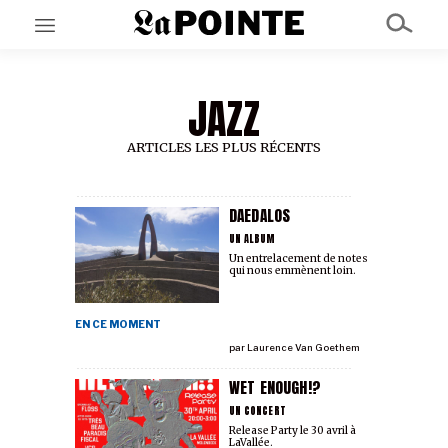
JAZZ
EN CE MOMENT
GRAND ANGLE
AU LARGE
ARTICLES LES PLUS RÉCENTS
ÉMOIS
EN CHANTIER
SÉRIES
DAEDALOS
UN ALBUM
Un entrelacement de notes
qui nous emmènent loin.
À PROPOS
NOS PARTENAIRES
SOUTENEZ NOUS
EN CE MOMENT
par
Laurence Van Goethem
WET ENOUGH!?
UN CONCERT
Release Party le 30 avril à
LaVallée.