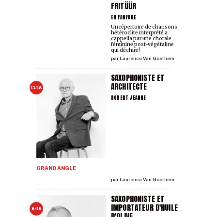
FRITÜÜR
EN FANFARE
Un répertoire de chansons
hétéroclite interprété a
cappella par une chorale
féminine post-végétaline
qui déchire!
par
Laurence Van Goethem
SAXOPHONISTE ET
ARCHITECTE
13/18
ROBERT JEANNE
GRAND ANGLE
par
Laurence Van Goethem
SAXOPHONISTE ET
IMPORTATEUR D'HUILE
8/18
D'OLIVE