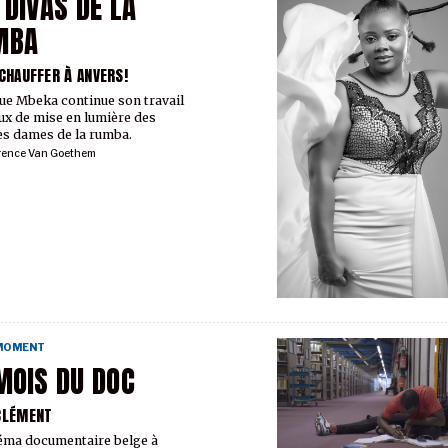
 DIVAS DE LA
MBA
 CHAUFFER À ANVERS!
e Mbeka continue son travail
ux de mise en lumière des
s dames de la rumba.
rence Van Goethem
 MOMENT
MOIS DU DOC
CLÉMENT
éma documentaire belge à