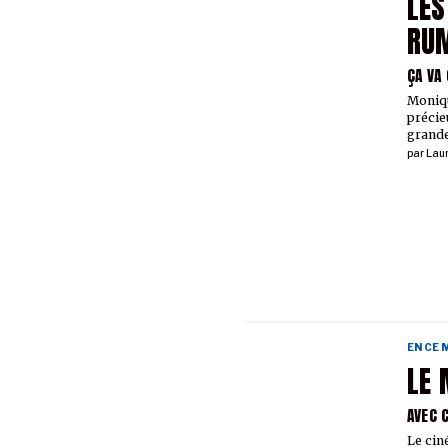
LES
RU
ÇA VA
Moniqu
précie
grande
par
Lau
EN CE
LE 
AVEC 
Le cin