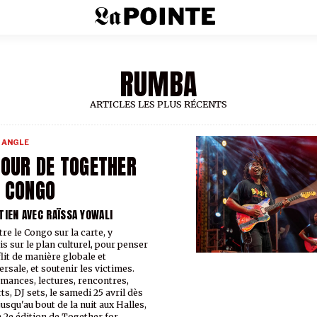
RUMBA
ARTICLES LES PLUS RÉCENTS
 ANGLE
OUR DE TOGETHER
 CONGO
TIEN AVEC RAÏSSA YOWALI
re le Congo sur la carte, y
s sur le plan culturel, pour penser
flit de manière globale et
ersale, et soutenir les victimes.
mances, lectures, rencontres,
ts, DJ sets, le samedi 25 avril dès
jusqu'au bout de la nuit aux Halles,
a 2e édition de Together for