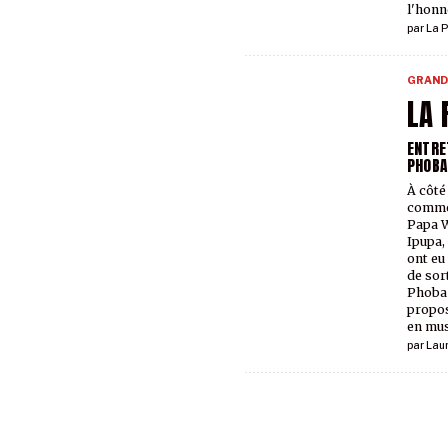
l'honn
par
La P
GRAND
LA 
ENTRE
PHOBA
À côté
comme 
Papa W
Ipupa,
ont eu
de sor
Phoba 
propos
en mus
par
Lau