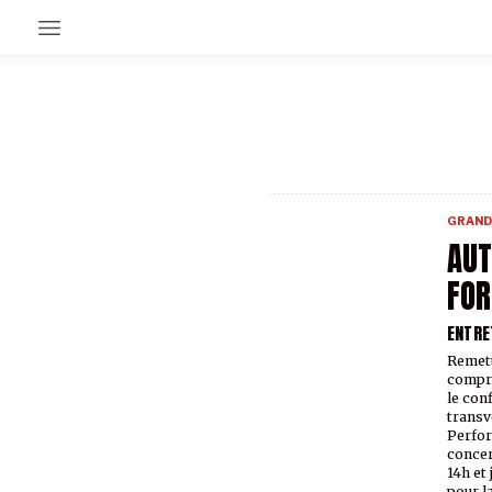
EN CE MOMENT
GRAND ANGLE
AU LARGE
ÉMOIS
GRAND
EN CHANTIER
AUT
SÉRIES
FOR
ENTRE
À PROPOS
NOS PARTENAIRES
Remett
SOUTENEZ NOUS
compri
le con
transv
Perfor
concer
14h et 
pour l