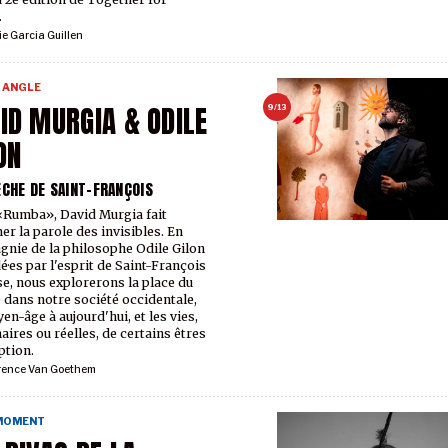
.
ie Garcia Guillen
 ANGLE
ID MURGIA & ODILE
9/13
ON
ÈCHE DE SAINT-FRANÇOIS
Rumba», David Murgia fait
er la parole des invisibles. En
nie de la philosophe Odile Gilon
é·es par l'esprit de Saint-François
se, nous explorerons la place du
 dans notre société occidentale,
en-âge à aujourd'hui, et les vies,
aires ou réelles, de certains êtres
ption.
rence Van Goethem
 MOMENT