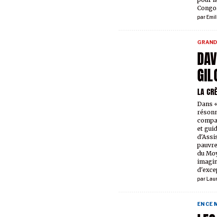
Congo
par
Emil
GRAND
DAV
GIL
LA CR
Dans «
résonn
compag
et guid
d'Assi
pauvre
du Moy
imagin
d'exce
par
Lau
EN CE