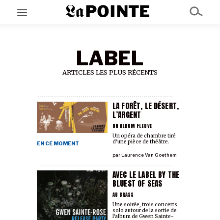
LABEL
EN CE MOMENT
GRAND ANGLE
AU LARGE
ARTICLES LES PLUS RÉCENTS
ÉMOIS
EN CHANTIER
SÉRIES
LA FORÊT, LE DÉSERT,
L’ARGENT
UN ALBUM FLEUVE
À PROPOS
Un opéra de chambre tiré
d'une pièce de théâtre.
NOS PARTENAIRES
EN CE MOMENT
SOUTENEZ NOUS
par
Laurence Van Goethem
AVEC LE LABEL BY THE
BLUEST OF SEAS
AU BRASS
Une soirée, trois concerts
solo autour de la sortie de
l'album de Gwen Sainte-