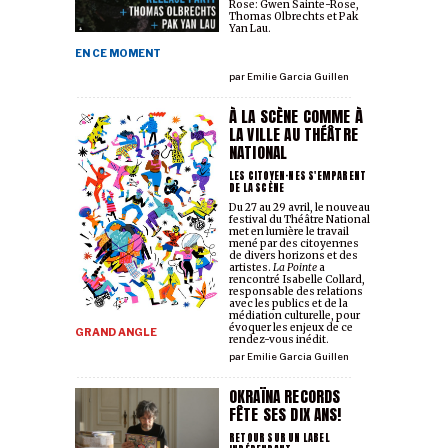
Rose: Gwen Sainte-Rose,
Thomas Olbrechts et Pak
Yan Lau.
EN CE MOMENT
par
Emilie Garcia Guillen
À LA SCÈNE COMME À
LA VILLE AU THÉÂTRE
NATIONAL
LES CITOYEN·NES S'EMPARENT
DE LA SCÈNE
Du 27 au 29 avril, le nouveau
festival du Théâtre National
met en lumière le travail
mené par des citoyen·nes
de divers horizons et des
artistes.
La Pointe
a
rencontré Isabelle Collard,
responsable des relations
avec les publics et de la
médiation culturelle, pour
évoquer les enjeux de ce
GRAND ANGLE
rendez-vous inédit.
par
Emilie Garcia Guillen
OKRAÏNA RECORDS
FÊTE SES DIX ANS!
RETOUR SUR UN LABEL