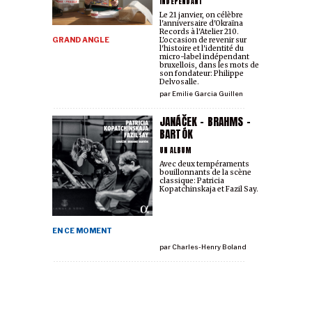
INDÉPENDANT
Le 21 janvier, on célèbre
l'anniversaire d'Okraïna
Records à l'Atelier 210.
GRAND ANGLE
L'occasion de revenir sur
l'histoire et l'identité du
micro-label indépendant
bruxellois, dans les mots de
son fondateur: Philippe
Delvosalle.
par
Emilie Garcia Guillen
JANÁČEK - BRAHMS -
BARTÓK
UN ALBUM
Avec deux tempéraments
bouillonnants de la scène
classique: Patricia
Kopatchinskaja et Fazil Say.
EN CE MOMENT
par
Charles-Henry Boland