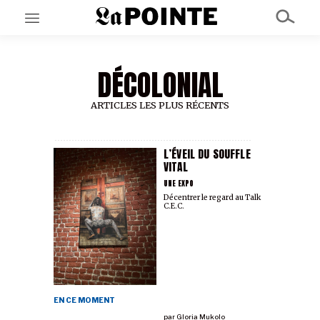
DÉCOLONIAL
EN CE MOMENT
GRAND ANGLE
AU LARGE
ARTICLES LES PLUS RÉCENTS
ÉMOIS
EN CHANTIER
SÉRIES
L’ÉVEIL DU SOUFFLE
VITAL
UNE EXPO
À PROPOS
Décentrer le regard au Talk
C.E.C.
NOS PARTENAIRES
SOUTENEZ NOUS
EN CE MOMENT
par
Gloria Mukolo