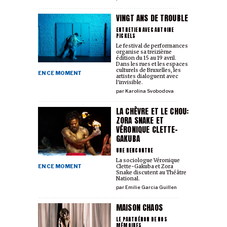
VINGT ANS DE TROUBLE
ENTRETIEN AVEC ANTOINE
PICKELS
Le festival de performances
organise sa treizième
édition du 15 au 19 avril.
Dans les rues et les espaces
culturels de Bruxelles, les
EN CE MOMENT
artistes dialoguent avec
l'invisible.
par
Karolina Svobodova
LA CHÈVRE ET LE CHOU:
ZORA SNAKE ET
VÉRONIQUE CLETTE-
GAKUBA
UNE RENCONTRE
La sociologue Véronique
EN CE MOMENT
Clette-Gakuba et Zora
Snake discutent au Théâtre
National.
par
Emilie Garcia Guillen
MAISON CHAOS
LE PARTHÉNON DE NOS
MÉMOIRES