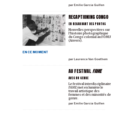
par
Emilie Garcia Guillen
RECAPTIONING CONGO
EN REGARDANT DES PHOTOS
Nouvelles perspectives sur
l'histoire photographique
du Congo colonial au FOMU
(Anvers).
EN CE MOMENT
par
Laurence Van Goethem
AU FESTIVAL
FAME
AVEC DU GENRE
Le festival interdisciplinaire
FAME
met en lumière le
travail artistique des
femmes et des minorités de
genre.
par
Emilie Garcia Guillen