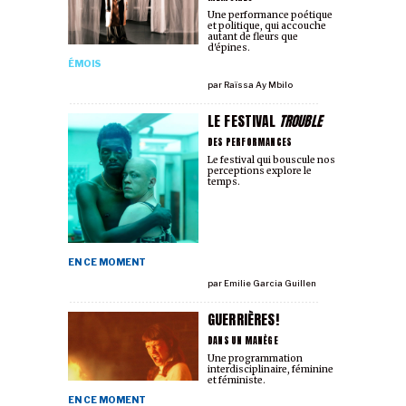
Une performance poétique
et politique, qui accouche
autant de fleurs que
d'épines.
ÉMOIS
par
Raïssa Ay Mbilo
LE FESTIVAL
TROUBLE
DES PERFORMANCES
Le festival qui bouscule nos
perceptions explore le
temps.
EN CE MOMENT
par
Emilie Garcia Guillen
GUERRIÈRES!
DANS UN MANÈGE
Une programmation
interdisciplinaire, féminine
et féministe.
EN CE MOMENT