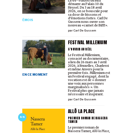
La 44ᵉ édition du Bifff
démarre au Palais 10 du
Heysel. Du 3 au 18 avril
2026, on se bouscule pour
sa dose de frissons et
d’émotions fortes. Carl De
ÉMOIS
Gussem nous ouvre son
nouveau «carnet de Bifff».
par
Carl De Gussem
FESTIVAL MILLENIUM
S’OUVRIR AU RÉEL
Le Festival Millenium,
consacré au documentaire,
a lieu du 26 mars au 3 avril
2026, à Bruxelles, Charleroi
et même Anvers pour la
première fois. Millenium est
EN CE MOMENT
un Festival engagé, dont la
vocation est de « donner
une voix aux personnes
marginalisées ». Un
Festival plus que jamais
nécessaire et inspirant.
par
Carl De Gussem
ALLÔ LA PLACE
PREMIER ROMAN DE NASSERA
8/8
TAMER
Le premier roman de
Nassera Tamer,
Allô la Place
,