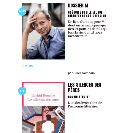
DOSSIER M
GRÉGOIRE BOUILLIER, ROI
14/15
FABULEUX DE LA DIGRESSION
Un livre d'amour, pour M.
dont on ne saura presque
rien. Et pour les détails qui
font la vie, dont il nous
raconte tout.
ÉMOIS
par
Julien Rombaux
LES SILENCES DES
PÈRES
5/8
RACHID BENZINE
L’un des livres forts de
l’automne littéraire.