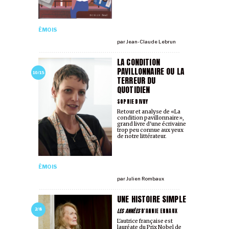
ÉMOIS
par
Jean-Claude Lebrun
LA CONDITION
PAVILLONNAIRE OU LA
10/15
TERREUR DU
QUOTIDIEN
SOPHIE DIVRY
Retour et analyse de «La
condition pavillonnaire»,
grand livre d'une écrivaine
trop peu connue aux yeux
de notre littérateur.
ÉMOIS
par
Julien Rombaux
UNE HISTOIRE SIMPLE
LES ANNÉES
D'ANNIE ERNAUX
2/8
L'autrice française est
lauréate du Prix Nobel de