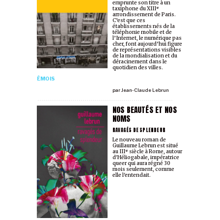
emprunte son titre à un
taxiphone du XIIIᵉ
arrondissement de Paris.
C’est que ces
établissements nés de la
téléphonie mobile et de
l’Internet, le numérique pas
cher, font aujourd’hui figure
de représentations visibles
de la mondialisation et du
déracinement dans le
quotidien des villes.
ÉMOIS
par
Jean-Claude Lebrun
NOS BEAUTÉS ET NOS
NOMS
RAVAGÉS DE SPLENDEUR
Le nouveau roman de
Guillaume Lebrun est situé
au IIIᵉ siècle à Rome, autour
d'Héliogabale, impératrice
queer qui aura régné 30
mois seulement, comme
elle l'entendait.