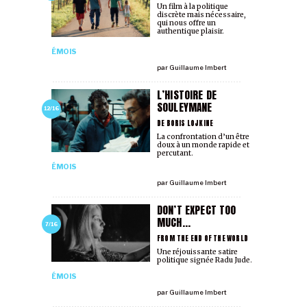
Un film à la politique
discrète mais nécessaire,
qui nous offre un
authentique plaisir.
ÉMOIS
par
Guillaume Imbert
L’HISTOIRE DE
SOULEYMANE
12/16
DE BORIS LOJKINE
La confrontation d’un être
doux à un monde rapide et
percutant.
ÉMOIS
par
Guillaume Imbert
DON’T EXPECT TOO
MUCH...
7/16
FROM THE END OF THE WORLD
Une réjouissante satire
politique signée Radu Jude.
ÉMOIS
par
Guillaume Imbert