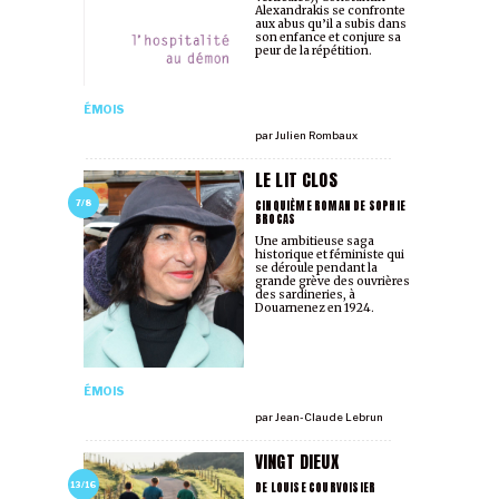
Alexandrakis se confronte
aux abus qu’il a subis dans
son enfance et conjure sa
peur de la répétition.
ÉMOIS
par
Julien Rombaux
LE LIT CLOS
CINQUIÈME ROMAN DE SOPHIE
7/8
BROCAS
Une ambitieuse saga
historique et féministe qui
se déroule pendant la
grande grève des ouvrières
des sardineries, à
Douarnenez en 1924.
ÉMOIS
par
Jean-Claude Lebrun
VINGT DIEUX
DE LOUISE COURVOISIER
13/16