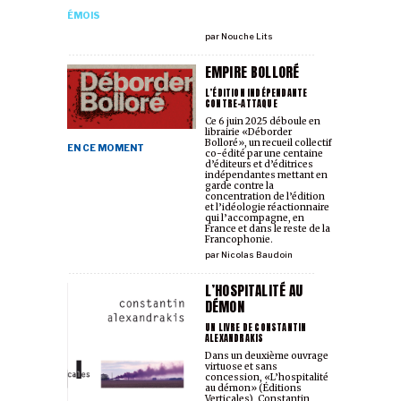
ÉMOIS
par
Nouche Lits
EMPIRE BOLLORÉ
L’ÉDITION INDÉPENDANTE
CONTRE-ATTAQUE
Ce 6 juin 2025 déboule en
librairie «Déborder
Bolloré», un recueil collectif
EN CE MOMENT
co-édité par une centaine
d’éditeurs et d’éditrices
indépendantes mettant en
garde contre la
concentration de l’édition
et l’idéologie réactionnaire
qui l’accompagne, en
France et dans le reste de la
Francophonie.
par
Nicolas Baudoin
L’HOSPITALITÉ AU
DÉMON
UN LIVRE DE CONSTANTIN
ALEXANDRAKIS
Dans un deuxième ouvrage
virtuose et sans
concession, «L’hospitalité
au démon» (Éditions
Verticales), Constantin