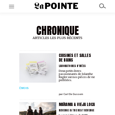
CHRONIQUE
EN CE MOMENT
GRAND ANGLE
AU LARGE
ARTICLES LES PLUS RÉCENTS
ÉMOIS
EN CHANTIER
SÉRIES
CUISINES ET SALLES
DE BAINS
LABORATOIRES D’IDÉES
À PROPOS
Deux petits livres
passionnants de Jolanthe
NOS PARTENAIRES
Kugler sur nos pièces de vie
SOUTENEZ NOUS
préférées.
ÉMOIS
par
Carl De Gussem
MĀRAMA & VIEJA LOCA
REVENGE IS THE BEST REVENGE