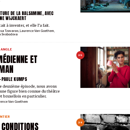
R
NTURE DE LA BALSAMINE, AVEC
NE WIJCKAERT
ait à inventer, et elle l’a fait.
ssa Tzavaras
,
Laurence Van Goethem
,
a Svobodova
 ANGLE
ÉDIENNE ET
2/6
MAN
-PAULE KUMPS
e deuxième épisode, nous avons
 une figure bien connue du théâtre
t bruxellois en particulier.
rence Van Goethem
NTIER
 CONDITIONS
2/4