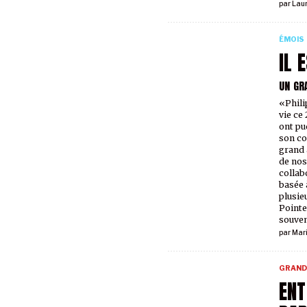
par
Lau
ÉMOIS
IL 
UN GR
«Phili
vie ce
ont pu
son co
grand 
de nos
collab
basée 
plusieu
Pointe
souveni
par
Mar
GRAND
ENT