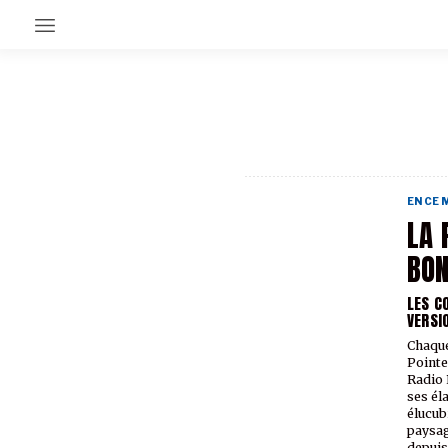
EN CE MOMENT
GRAND ANGLE
AU LARGE
ÉMOIS
EN CE
EN CHANTIER
LA 
SÉRIES
BO
LES C
À PROPOS
VERSI
NOS PARTENAIRES
SOUTENEZ NOUS
Chaque
Pointe
Radio 
ses él
élucub
paysag
depuis