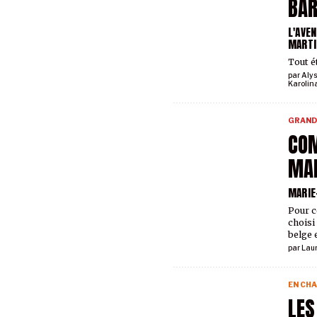
BA
L'AVE
MARTI
Tout ét
par
Aly
Karolin
GRAND
COM
MA
MARIE
Pour c
choisi
belge e
par
Lau
EN CHA
LES