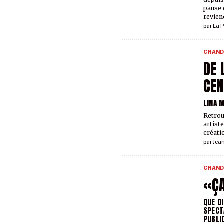
pause 
reviend
par
La P
GRAND
DE 
CEN
LINA 
Retrou
artist
créati
par
Jea
GRAND
«Ç
QUE D
SPECT
PUBLI