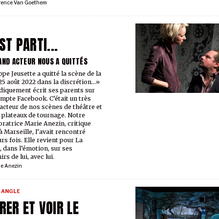
rence Van Goethem
EST PARTI...
AND ACTEUR NOUS A QUITTÉS
ppe Jeusette a quitté la scène de la
 25 août 2022 dans la discrétion…»
diquement écrit ses parents sur
mpte Facebook. C’était un très
acteur de nos scènes de théâtre et
 plateaux de tournage. Notre
oratrice Marie Anezin, critique
à Marseille, l’avait rencontré
rs fois. Elle revient pour La
, dans l’émotion, sur ses
rs de lui, avec lui.
ie Anezin
 ANGLE
RER ET VOIR LE