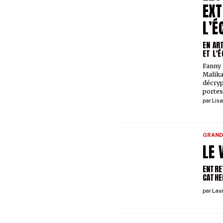
EXT
L’É
EN AR
ET L'
Fanny 
Malika
décryp
portes 
par
Lis
GRAND
LE 
ENTRE
CATHE
par
Lau