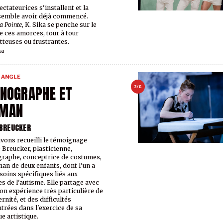
ctateur·ices s'installent et la
semble avoir déjà commencé.
a Pointe
, K. Sika se penche sur le
e ces amorces, tour à tour
teuses ou frustrantes.
ka
 ANGLE
NOGRAPHE ET
3/6
MAN
 BREUCKER
vons recueilli le témoignage
e Breucker, plasticienne,
raphe, conceptrice de costumes,
an de deux enfants, dont l'un a
soins spécifiques liés aux
es de l'autisme. Elle partage avec
on expérience très particulière de
rnité, et des difficultés
trées dans l'exercice de sa
ue artistique.