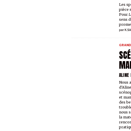
Les spe
pièce 
Pour
L
sens d
promet
par
K.Si
GRAND
SCÉ
MA
ALINE
Nous a
d'Alin
scénog
et mam
des be
troubl
nous s
la mate
rencon
pratiq