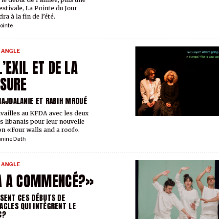
estivale, La Pointe du Jour
ra à la fin de l’été.
ointe
 ANGLE
L’EXIL ET DE LA
SURE
MAJDALANIE ET RABIH MROUÉ
vailles au KFDA avec les deux
es libanais pour leur nouvelle
on «Four walls and a roof».
nnine Dath
 ANGLE
A A COMMENCÉ?»
ISENT CES DÉBUTS DE
ACLES QUI INTÈGRENT LE
C?