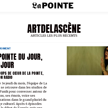
ARTDELASCÈNE
ARTICLES LES PLUS RÉCENTS
 MOMENT
POINTE DU JOUR,
NJOUR
OUPS DE CŒUR DE LA POINTE,
ON RADIO
 3e jeudi du mois, l’équipe de La
 se retrouve dans les studios de
Panik pour converser autour de
ans, ses émois, voire ses
rations dans le grand pluriel du
e culturel. Après 6 épisodes
 le début de l’année, puis une