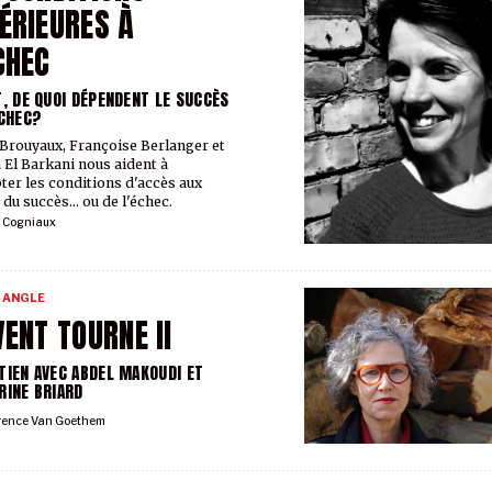
ÉRIEURES À
CHEC
T, DE QUOI DÉPENDENT LE SUCCÈS
ÉCHEC?
Brouyaux, Françoise Berlanger et
 El Barkani nous aident à
ter les conditions d'accès aux
du succès... ou de l'échec.
a Cogniaux
 ANGLE
VENT TOURNE II
TIEN AVEC ABDEL MAKOUDI ET
RINE BRIARD
rence Van Goethem