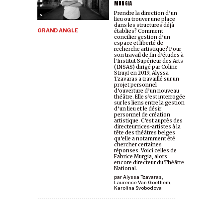
MURGIA
Prendre la direction d’un
lieu ou trouver une place
dans les structures déjà
GRAND ANGLE
établies? Comment
concilier gestion d’un
espace et liberté de
recherche artistique? Pour
son travail de fin d’études à
l'Institut Supérieur des Arts
(INSAS) dirigé par Coline
Struyf en 2019, Alyssa
Tzavaras a travaillé sur un
projet personnel
d’ouverture d’un nouveau
théâtre. Elle s’est interrogée
sur les liens entre la gestion
d’un lieu et le désir
personnel de création
artistique. C’est auprès des
directeur·rices-artistes à la
tête des théâtres belges
qu’elle a notamment été
chercher certaines
réponses. Voici celles de
Fabrice Murgia, alors
encore directeur du Théâtre
National.
par
Alyssa Tzavaras
,
Laurence Van Goethem
,
Karolina Svobodova