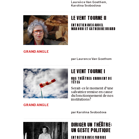
Laurence Van Goethem
,
Karolina Svobodova
LE VENT TOURNE II
ENTRETIEN AVEC ABDEL
MAKOUDI ET CATHERINE BRIARD
GRAND ANGLE
par
Laurence Van Goethem
LE VENT TOURNE I
NOS THÉÂTRES CHANGENT DE
TÊTES
Serait-ce le moment d’une
salvatrice remise en cause
du fonctionnement de nos
institutions?
GRAND ANGLE
par
Karolina Svobodova
DIRIGER UN THÉÂTRE:
UN GESTE POLITIQUE
ENTRETIEN AVEC FABRICE