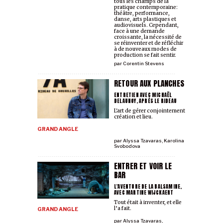
tous les champs de la
pratique contemporaine:
théâtre, performance,
danse, arts plastiques et
audiovisuels. Cependant,
face à une demande
croissante, la nécessité de
se réinventer et de réfléchir
à de nouveaux modes de
production se fait sentir.
par
Corentin Stevens
RETOUR AUX PLANCHES
ENTRETIEN AVEC MICHAËL
DELAUNOY, APRÈS LE RIDEAU
L'art de gérer conjointement
création et lieu.
GRAND ANGLE
par
Alyssa Tzavaras
,
Karolina
Svobodova
ENTRER ET VOIR LE
BAR
L'AVENTURE DE LA BALSAMINE,
AVEC MARTINE WIJCKAERT
Tout était à inventer, et elle
l’a fait.
GRAND ANGLE
par
Alyssa Tzavaras
,