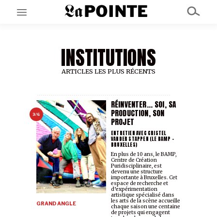
INSTITUTIONS
EN CE MOMENT
GRAND ANGLE
AU LARGE
ARTICLES LES PLUS RÉCENTS
ÉMOIS
EN CHANTIER
SÉRIES
RÉINVENTER... SOI, SA
PRODUCTION, SON
3/6
PROJET
À PROPOS
ENTRETIEN AVEC CRISTEL
VANDER STAPPEN (LE BAMP –
NOS PARTENAIRES
BRUXELLES)
SOUTENEZ NOUS
En plus de 10 ans, le BAMP,
Centre de Création
Puridisciplinaire, est
devenu une structure
importante à Bruxelles. Cet
espace de recherche et
d’expérimentation
artistique spécialisé dans
les arts de la scène accueille
GRAND ANGLE
chaque saison une centaine
de projets qui engagent