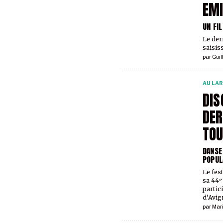
EMI
UN FI
Le der
saisis
par
Guil
AU LA
DIS
DER
TOU
DANSE
POPUL
Le fes
sa 44ᵉ
partici
d’Avig
par
Mar