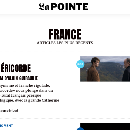
FRANCE
ARTICLES LES PLUS RÉCENTS
ÉRICORDE
8/16
M D'ALAIN GUIRAUDIE
cynisme et franche rigolade,
icorde» nous plonge dans un
rural français presque
ogique. Avec la grande Catherine
laume Imbert
 MOMENT