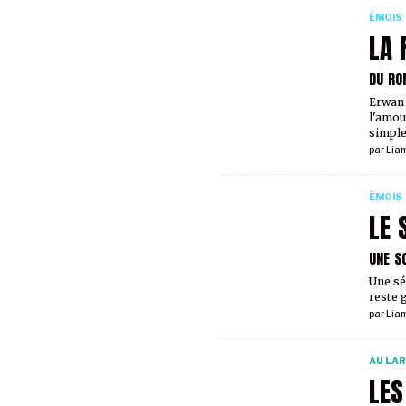
ÉMOIS
LA 
DU RO
Erwan 
l'amou
simple
par
Liam
ÉMOIS
LE 
UNE S
Une sé
reste 
par
Liam
AU LA
LES