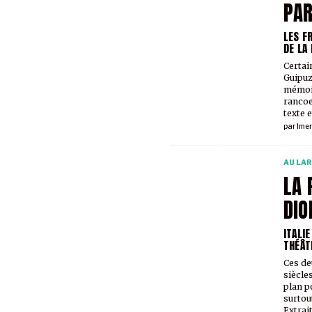
PAR
LES F
DE LA
Certai
Guipuz
mémoir
rancoe
texte 
par
Imer
AU LA
LA 
DIO
ITALI
THÉÂT
Ces de
siècles
plan p
surtout
Extrai