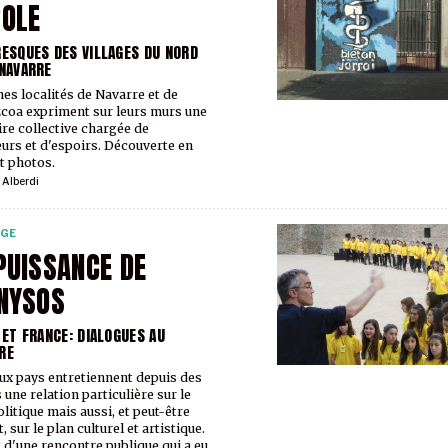
OLE
RESQUES DES VILLAGES DU NORD
 NAVARRE
nes localités de Navarre et de
coa expriment sur leurs murs une
e collective chargée de
urs et d'espoirs. Découverte en
et photos.
 Alberdi
RGE
PUISSANCE DE
NYSOS
E ET FRANCE: DIALOGUES AU
RE
ux pays entretiennent depuis des
 une relation particulière sur le
olitique mais aussi, et peut-être
, sur le plan culturel et artistique.
t d'une rencontre publique qui a eu