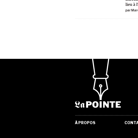
lieu à 
par
Marc
À PROPOS
CONT