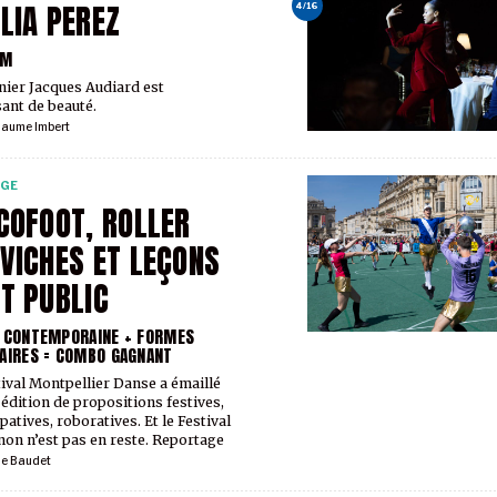
LIA PEREZ
4/16
LM
nier Jacques Audiard est
sant de beauté.
laume Imbert
RGE
COFOOT, ROLLER
VICHES ET LEÇONS
T PUBLIC
 CONTEMPORAINE + FORMES
AIRES = COMBO GAGNANT
tival Montpellier Danse a émaillé
 édition de propositions festives,
patives, roboratives. Et le Festival
non n’est pas en reste. Reportage
ie Baudet