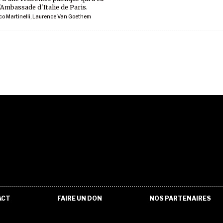
l'Ambassade d'Italie de Paris.
o Martinelli
,
Laurence Van Goethem
ACT
FAIRE UN DON
NOS PARTENAIRES