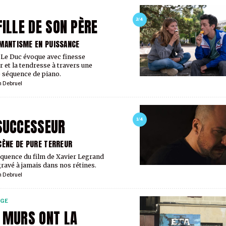
FILLE DE SON PÈRE
2/4
MANTISME EN PUISSANCE
Le Duc évoque avec finesse
r et la tendresse à travers une
 séquence de piano.
 Debruel
SUCCESSEUR
1/4
CÈNE DE PURE TERREUR
quence du film de Xavier Legrand
gravé à jamais dans nos rétines.
 Debruel
RGE
 MURS ONT LA