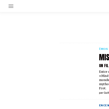
EN CE MOMENT
GRAND ANGLE
AU LARGE
ÉMOIS
ÉMOIS
EN CHANTIER
MIS
SÉRIES
UN FIL
Entre 
À PROPOS
«Misér
NOS PARTENAIRES
monde 
SOUTENEZ NOUS
mythol
Frot.
par
Guil
EN CE