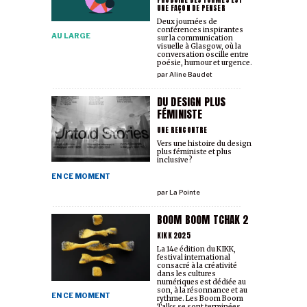
UNE FAÇON DE PENSER
Deux journées de
conférences inspirantes
AU LARGE
sur la communication
visuelle à Glasgow, où la
conversation oscille entre
poésie, humour et urgence.
par
Aline Baudet
DU DESIGN PLUS
FÉMINISTE
UNE RENCONTRE
Vers une histoire du design
plus féministe et plus
inclusive?
EN CE MOMENT
par
La Pointe
BOOM BOOM TCHAK 2
KIKK 2025
La 14e édition du KIKK,
festival international
consacré à la créativité
dans les cultures
numériques est dédiée au
son, à la résonnance et au
EN CE MOMENT
rythme. Les Boom Boom
Talks se sont terminées