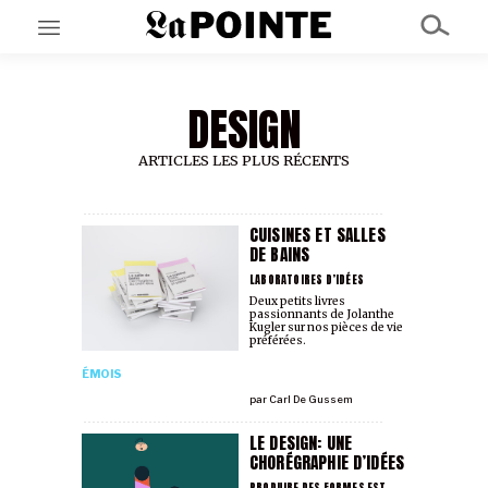
DESIGN
EN CE MOMENT
GRAND ANGLE
AU LARGE
ARTICLES LES PLUS RÉCENTS
ÉMOIS
EN CHANTIER
SÉRIES
CUISINES ET SALLES
DE BAINS
LABORATOIRES D’IDÉES
À PROPOS
Deux petits livres
passionnants de Jolanthe
NOS PARTENAIRES
Kugler sur nos pièces de vie
SOUTENEZ NOUS
préférées.
ÉMOIS
par
Carl De Gussem
LE DESIGN: UNE
CHORÉGRAPHIE D’IDÉES
PRODUIRE DES FORMES EST