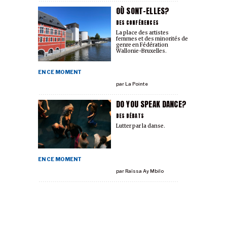
OÙ SONT-ELLES?
DES CONFÉRENCES
La place des artistes
femmes et des minorités de
genre en Fédération
Wallonie-Bruxelles.
EN CE MOMENT
par
La Pointe
DO YOU SPEAK DANCE?
DES DÉBATS
Lutter par la danse.
EN CE MOMENT
par
Raïssa Ay Mbilo