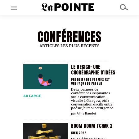
CONFÉRENCES
EN CE MOMENT
GRAND ANGLE
AU LARGE
ARTICLES LES PLUS RÉCENTS
ÉMOIS
EN CHANTIER
SÉRIES
LE DESIGN: UNE
CHORÉGRAPHIE D’IDÉES
PRODUIRE DES FORMES EST
UNE FAÇON DE PENSER
À PROPOS
Deux journées de
NOS PARTENAIRES
conférences inspirantes
AU LARGE
SOUTENEZ NOUS
sur la communication
visuelle à Glasgow, où la
conversation oscille entre
poésie, humour et urgence.
par
Aline Baudet
BOOM BOOM TCHAK 2
KIKK 2025