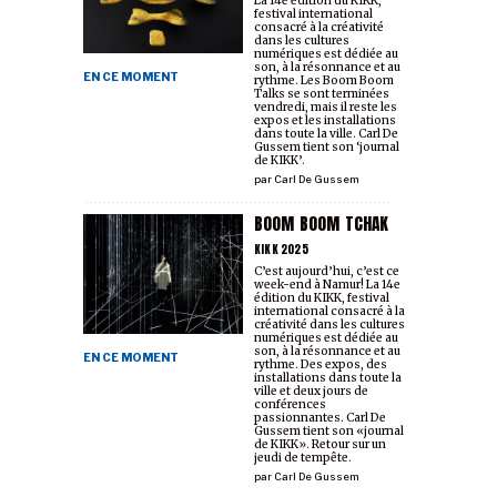
La 14e édition du KIKK,
festival international
consacré à la créativité
dans les cultures
numériques est dédiée au
son, à la résonnance et au
EN CE MOMENT
rythme. Les Boom Boom
Talks se sont terminées
vendredi, mais il reste les
expos et les installations
dans toute la ville. Carl De
Gussem tient son ‘journal
de KIKK’.
par
Carl De Gussem
BOOM BOOM TCHAK
KIKK 2025
C’est aujourd’hui, c’est ce
week-end à Namur! La 14e
édition du KIKK, festival
international consacré à la
créativité dans les cultures
numériques est dédiée au
son, à la résonnance et au
EN CE MOMENT
rythme. Des expos, des
installations dans toute la
ville et deux jours de
conférences
passionnantes. Carl De
Gussem tient son «journal
de KIKK». Retour sur un
jeudi de tempête.
par
Carl De Gussem