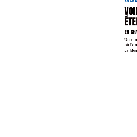
EN CE
VOI
ÉTE
EN CH
Un ren
où l’o
par
Mon