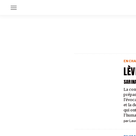
EN CE MOMENT
GRAND ANGLE
AU LARGE
ÉMOIS
EN CHA
EN CHANTIER
LÈV
SÉRIES
SARIN
La com
À PROPOS
prépar
NOS PARTENAIRES
l'évoc
SOUTENEZ NOUS
et la 
qui on
l'huma
par
Lau