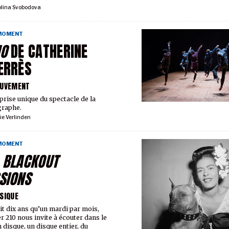
olina Svobodova
 MOMENT
HO
DE CATHERINE
ERRÈS
OUVEMENT
prise unique du spectacle de la
graphe.
ie Verlinden
 MOMENT
S
BLACKOUT
SIONS
SIQUE
ait dix ans qu’un mardi par mois,
er 210 nous invite à écouter dans le
n disque, un disque entier, du