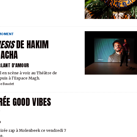
 MOMENT
ESIS
DE HAKIM
UACHA
RLANT D'AMOUR
l en scène à voir au Théâtre de
 puis à l'Espace Magh.
ie Baudet
RÉE GOOD VIBES
P
P
irée rap à Molenbeek ce vendredi 7
e.