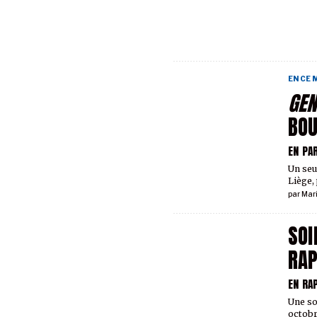
EN CE
GEN
BO
EN PA
Un seu
Liège,
par
Mar
SOI
RA
EN RA
Une so
octobr