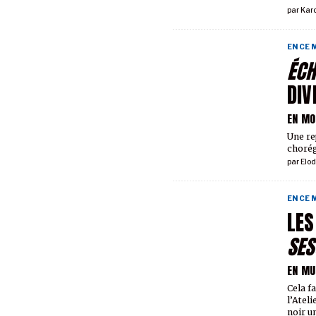
par
Kar
EN CE
ÉC
DIV
EN M
Une re
choré
par
Elod
EN CE
LE
SES
EN MU
Cela f
l’Ateli
noir u