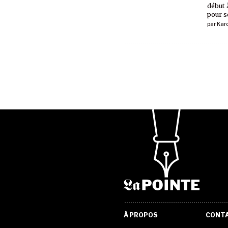
début 
pour se
par
Kar
À PROPOS
CONT