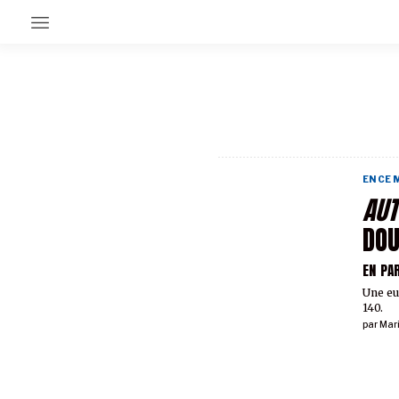
EN CE MOMENT
GRAND ANGLE
AU LARGE
ÉMOIS
EN CE
EN CHANTIER
AUT
SÉRIES
DO
EN PA
À PROPOS
NOS PARTENAIRES
Une eu
SOUTENEZ NOUS
140.
par
Mar