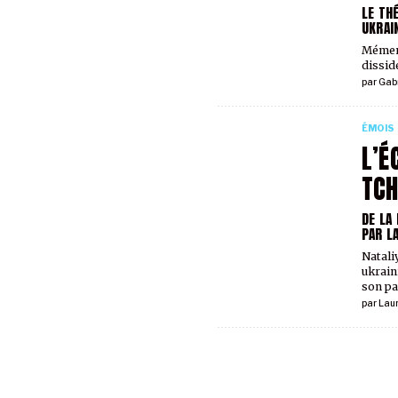
LE TH
UKRAI
Mément
dissid
par
Gabr
ÉMOIS
L’É
TCH
DE LA
PAR L
Natali
ukrain
son pa
par
Lau