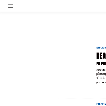
EN CE MOMENT
GRAND ANGLE
AU LARGE
ÉMOIS
EN CE
EN CHANTIER
REG
SÉRIES
EN PH
Focus s
À PROPOS
photog
NOS PARTENAIRES
Thirio
SOUTENEZ NOUS
par
Lau
EN CE