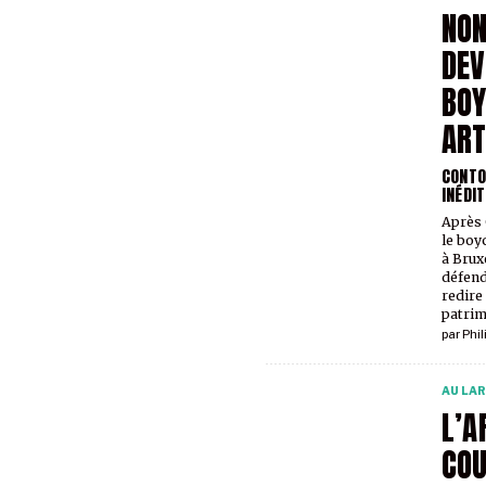
NON
DEV
BOY
ART
CONTO
INÉDIT
Après 
le boy
à Brux
défend
redire 
patri
par
Phil
AU LA
L’A
COU