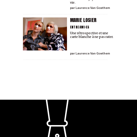
vie.
par
Laurence Van Goethem
MARIE LOSIER
ENTRE AMI·ES
Une rétrospective et une
carte blanche à ne pas rater.
par
Laurence Van Goethem