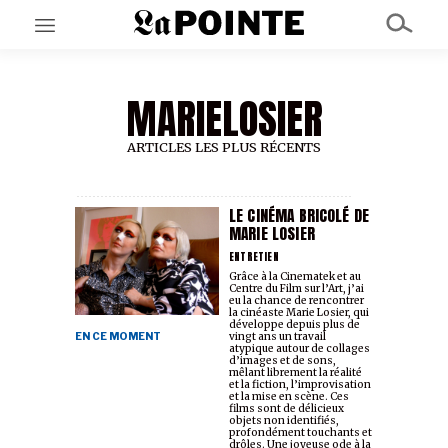
MARIELOSIER
EN CE MOMENT
GRAND ANGLE
AU LARGE
ARTICLES LES PLUS RÉCENTS
ÉMOIS
EN CHANTIER
SÉRIES
LE CINÉMA BRICOLÉ DE
MARIE LOSIER
ENTRETIEN
À PROPOS
Grâce à la
Cinematek
et au
Centre du Film sur l’Art, j’ai
NOS PARTENAIRES
eu la chance de rencontrer
SOUTENEZ NOUS
la cinéaste Marie Losier, qui
développe depuis plus de
EN CE MOMENT
vingt ans un travail
atypique autour de collages
d’images et de sons,
mêlant librement la réalité
et la fiction, l’improvisation
et la mise en scène. Ces
films sont de délicieux
objets non identifiés,
profondément touchants et
drôles. Une joyeuse ode à la