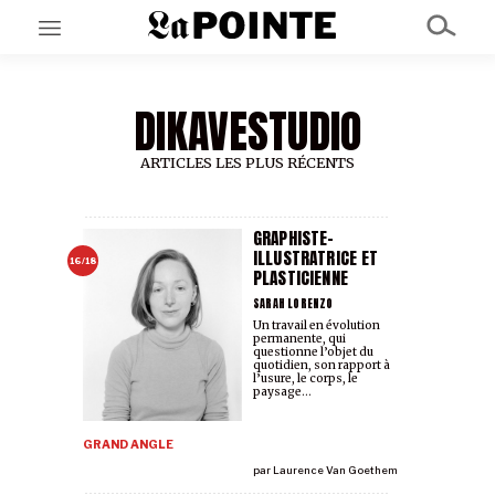
DIKAVESTUDIO
EN CE MOMENT
GRAND ANGLE
AU LARGE
ARTICLES LES PLUS RÉCENTS
ÉMOIS
EN CHANTIER
SÉRIES
GRAPHISTE-
ILLUSTRATRICE ET
16/18
PLASTICIENNE
À PROPOS
SARAH LORENZO
NOS PARTENAIRES
Un travail en évolution
permanente, qui
SOUTENEZ NOUS
questionne l’objet du
quotidien, son rapport à
l’usure, le corps, le
paysage...
GRAND ANGLE
par
Laurence Van Goethem