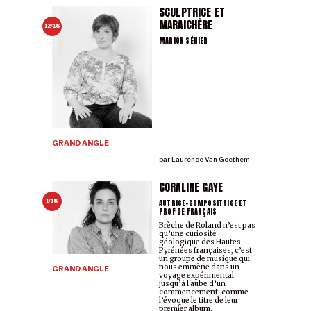
SCULPTRICE ET
MARAICHÈRE
12/18
MARION SÉHIER
GRAND ANGLE
par
Laurence Van Goethem
CORALINE GAYE
AUTRICE-COMPOSITRICE ET
1/18
PROF DE FRANÇAIS
Brèche de Roland n’est pas
qu’une curiosité
géologique des Hautes-
Pyrénées françaises, c’est
un groupe de musique qui
nous emmène dans un
GRAND ANGLE
voyage expérimental
jusqu’à l'aube d’un
commencement, comme
l’évoque le titre de leur
premier album.