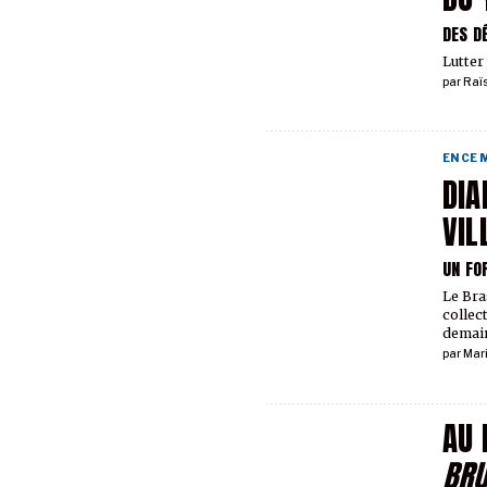
DES D
Lutter
par
Raïs
EN CE
DIA
VIL
UN FO
Le Bra
collec
demai
par
Mar
AU 
BRU