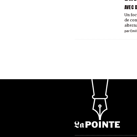
AVEC 
Un foc
de co
alterna
par
Emil