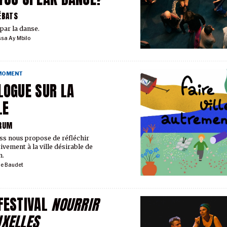
ÉBATS
 par la danse.
sa Ay Mbilo
 MOMENT
LOGUE SUR LA
LE
RUM
ss nous propose de réfléchir
tivement à la ville désirable de
n.
ie Baudet
FESTIVAL
NOURRIR
XELLES