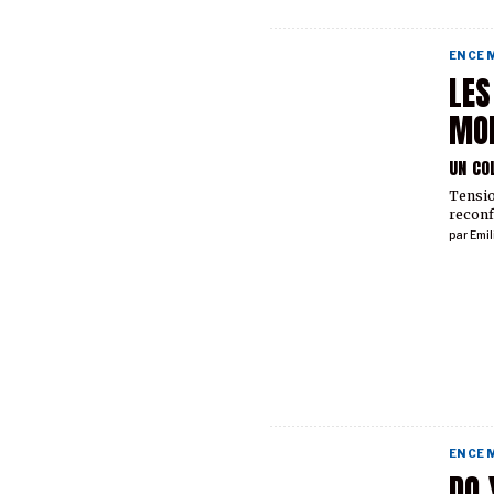
EN CE
LES
MON
UN CO
Tensio
reconf
par
Emil
EN CE
DO 