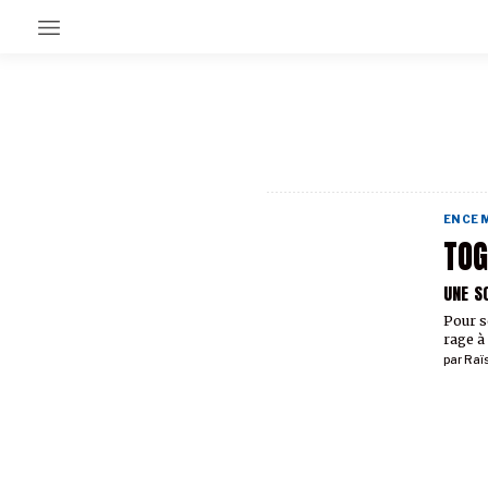
EN CE MOMENT
GRAND ANGLE
AU LARGE
ÉMOIS
EN CE
EN CHANTIER
TOG
SÉRIES
UNE S
Pour s
À PROPOS
rage à 
NOS PARTENAIRES
par
Raïs
SOUTENEZ NOUS