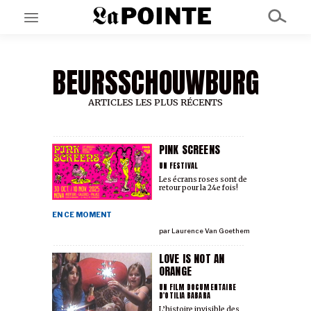
BEURSSCHOUWBURG
EN CE MOMENT
GRAND ANGLE
AU LARGE
ARTICLES LES PLUS RÉCENTS
ÉMOIS
EN CHANTIER
SÉRIES
PINK SCREENS
UN FESTIVAL
Les écrans roses sont de
retour pour la 24e fois!
À PROPOS
NOS PARTENAIRES
EN CE MOMENT
SOUTENEZ NOUS
par
Laurence Van Goethem
LOVE IS NOT AN
ORANGE
UN FILM DOCUMENTAIRE
D'OTILIA BABARA
L’histoire invisible des